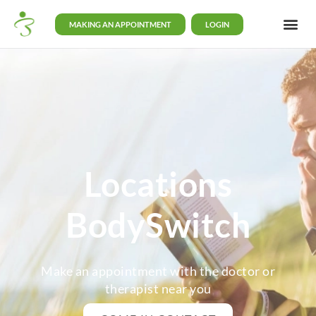
MAKING AN APPOINTMENT
LOGIN
Locations
BodySwitch
Make an appointment with the doctor or
therapist near you