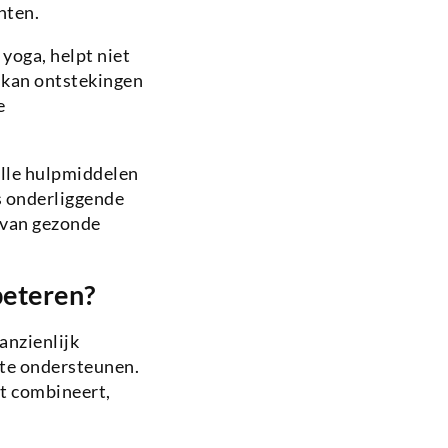
nten.
oga, helpt niet
n kan ontstekingen
e
lle hulpmiddelen
s onderliggende
 van gezonde
beteren?
anzienlijk
 te ondersteunen.
t combineert,