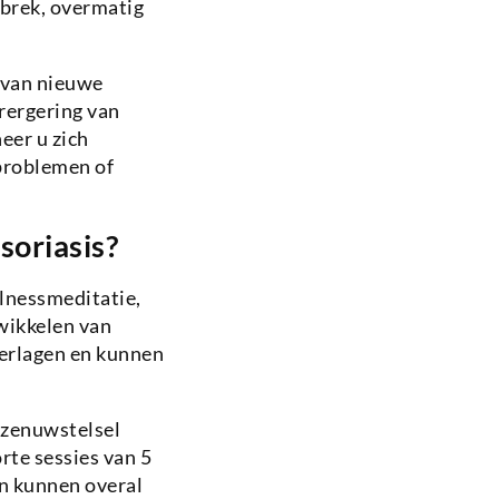
ebrek, overmatig
n van nieuwe
rergering van
eer u zich
problemen of
soriasis?
lnessmeditatie,
wikkelen van
verlagen en kunnen
 zenuwstelsel
te sessies van 5
en kunnen overal