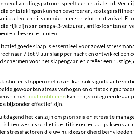
mmend voedingspatroon speelt een cruciale rol. Vermi
die ontstekingen kunnen bevorderen, zoals geraffineer
middelen, en bij sommige mensen gluten of zuivel. Foc
ie rijk zijn aan omega-3-vetzuren, antioxidanten en vez
oenten, bessen en noten.
tatief goede slaap is essentieel voor zowel stressman
eef naar 7 tot 9 uur slaap per nacht en ontwikkel een 
d schermen voor het slapengaan en creëer een rustige,
alcohol en stoppen met roken kan ook significante verb
beide gewoonten stress verhogen en ontstekingsproces
 mensen met
huidproblemen
kan een geïntegreerde aanp
e bijzonder effectief zijn.
uitdagend het kan zijn om psoriasis en stress te manag
 richten we ons op het identificeren en aanpakken van
er stressfactoren die uw huidgezondheid beïnvloeden. 