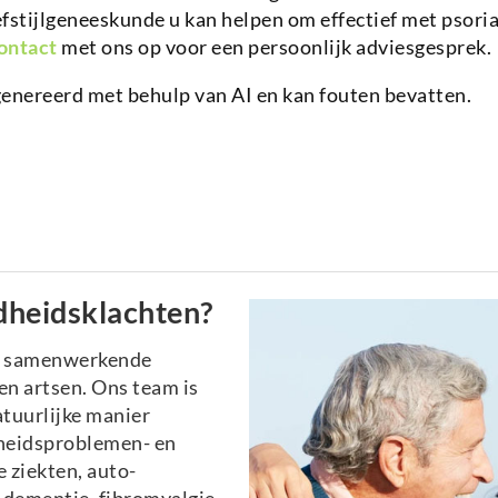
fstijlgeneeskunde u kan helpen om effectief met psoria
ontact
met ons op voor een persoonlijk adviesgesprek.
genereerd met behulp van AI en kan fouten bevatten.
dheidsklachten?
n samenwerkende
n artsen. Ons team is
atuurlijke manier
heidsproblemen- en
 ziekten, auto-
dementie, fibromyalgie,