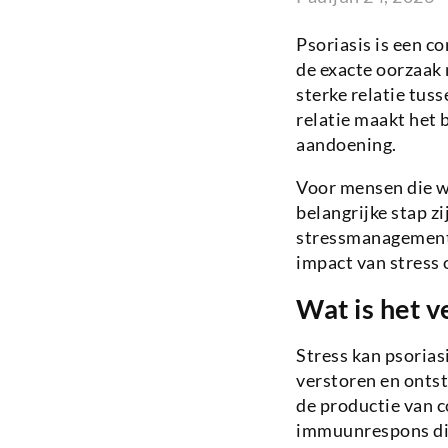
Psoriasis is een 
de exacte oorzaak 
sterke relatie tus
relatie maakt het b
aandoening.
Voor mensen die w
belangrijke stap z
stressmanagementte
impact van stress 
Wat is het v
Stress kan psoria
verstoren en ontst
de productie van c
immuunrespons die