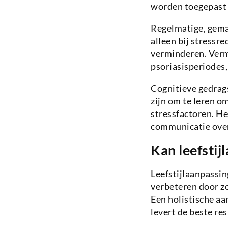
worden toegepast e
Regelmatige, gema
alleen bij stressr
verminderen. Vermi
psoriasisperiodes,
Cognitieve gedrag
zijn om te leren o
stressfactoren. He
communicatie over
Kan leefstij
Leefstijlaanpassin
verbeteren door z
Een holistische a
levert de beste res