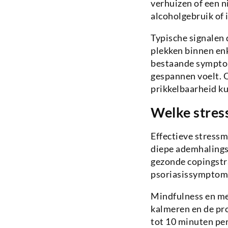
verhuizen of een n
alcoholgebruik of 
Typische signalen 
plekken binnen enk
bestaande symptom
gespannen voelt. 
prikkelbaarheid k
Welke stres
Effectieve stress
diepe ademhalings
gezonde copingstr
psoriasissymptom
Mindfulness en med
kalmeren en de pr
tot 10 minuten pe