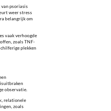
 van psoriasis
eurt weer stress
ra belangrijk om
des vaak verhoogde
offen, zoals TNF-
schilferige plekken
 een
isuitbraken
e observatie.
, relationele
ingen, zoals