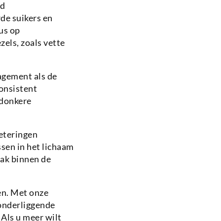
jd
de suikers en
us op
els, zoals vette
agement als de
consistent
 donkere
eteringen
sen in het lichaam
ak binnen de
en. Met onze
 onderliggende
Als u meer wilt