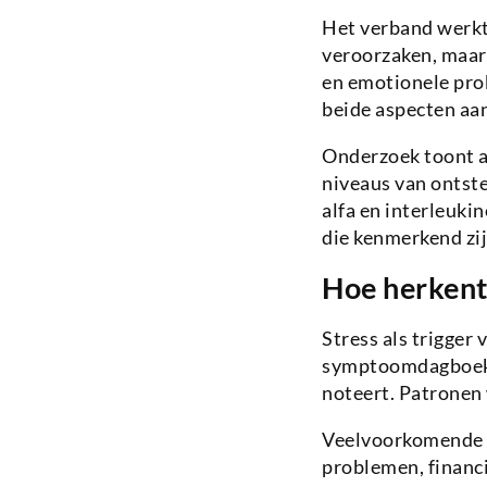
Het verband werkt 
veroorzaken, maar
en emotionele prob
beide aspecten aan
Onderzoek toont a
niveaus van ontst
alfa en interleukin
die kenmerkend zij
Hoe herkent 
Stress als trigger
symptoomdagboek w
noteert. Patronen
Veelvoorkomende st
problemen, financi