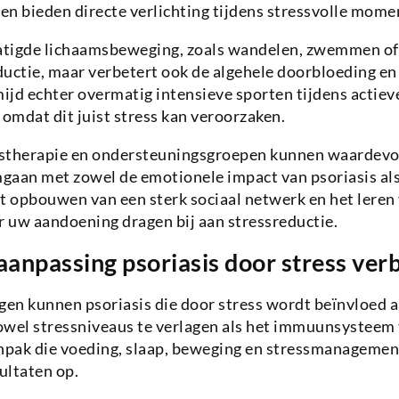
n bieden directe verlichting tijdens stressvolle mome
tigde lichaamsbeweging, zoals wandelen, zwemmen of y
eductie, maar verbetert ook de algehele doorbloeding e
jd echter overmatig intensieve sporten tijdens actiev
 omdat dit juist stress kan veroorzaken.
stherapie en ondersteuningsgroepen kunnen waardevo
mgaan met zowel de emotionele impact van psoriasis al
t opbouwen van een sterk sociaal netwerk en het leren
 uw aandoening dragen bij aan stressreductie.
laanpassing psoriasis door stress ver
gen kunnen psoriasis die door stress wordt beïnvloed a
owel stressniveaus te verlagen als het immuunsysteem
anpak die voeding, slaap, beweging en stressmanagemen
ultaten op.