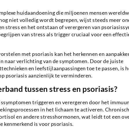
complexe huidaandoening die miljoenen mensen wereldwi
nog niet volledig wordt begrepen, wijst steeds meer o
sen stress en het ontstaan of verergeren van psoriasi
egrijpen van stress als trigger cruciaal voor een effect
orstelen met psoriasis kan het herkennen en aanpakken
ijn naar verlichting van de symptomen. Door de juiste
chnieken en leefstijlaanpassingen toe te passen, is h
op psoriasis aanzienlijk te verminderen.
erband tussen stress en psoriasis?
sissymptomen triggeren en verergeren door het immuu
ekingsprocessen in het lichaam te activeren. Chronisc
ortisol en andere stresshormonen, wat leidt tot een ov
 kenmerkend is voor psoriasis.