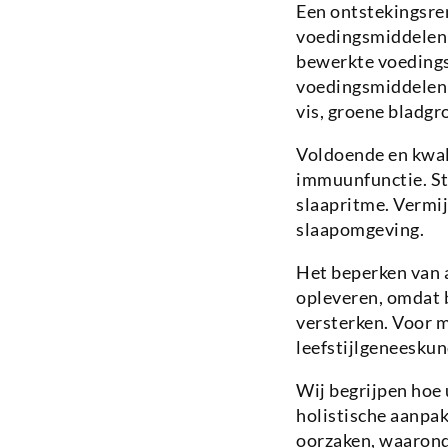
Een ontstekingsre
voedingsmiddelen 
bewerkte voedings
voedingsmiddelen d
vis, groene bladgr
Voldoende en kwali
immuunfunctie. Str
slaapritme. Vermij
slaapomgeving.
Het beperken van 
opleveren, omdat 
versterken. Voor
leefstijlgeneeskund
Wij begrijpen hoe 
holistische aanpak
oorzaken, waarond