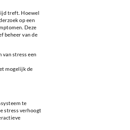
jd treft. Hoewel
nderzoek op een
ssymptomen. Deze
ief beheer van de
 van stress een
et mogelijk de
nsysteem te
he stress verhoogt
eractieve