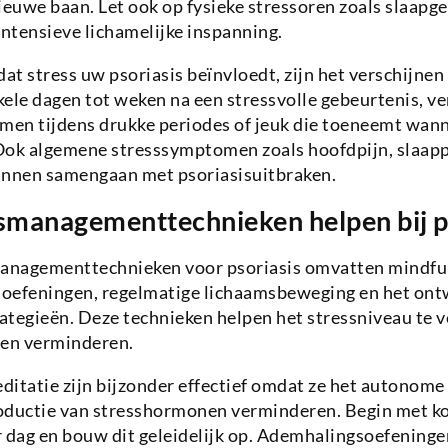
ieuwe baan. Let ook op fysieke stressoren zoals slaapg
intensieve lichamelijke inspanning.
dat stress uw psoriasis beïnvloedt, zijn het verschijne
ele dagen tot weken na een stressvolle gebeurtenis, ve
en tijdens drukke periodes of jeuk die toeneemt wann
Ook algemene stresssymptomen zoals hoofdpijn, slaap
unnen samengaan met psoriasisuitbraken.
smanagementtechnieken helpen bij p
managementtechnieken voor psoriasis omvatten mindfu
oefeningen, regelmatige lichaamsbeweging en het ont
ategieën. Deze technieken helpen het stressniveau te 
en verminderen.
itatie zijn bijzonder effectief omdat ze het autonome
oductie van stresshormonen verminderen. Begin met kor
r dag en bouw dit geleidelijk op. Ademhalingsoefening