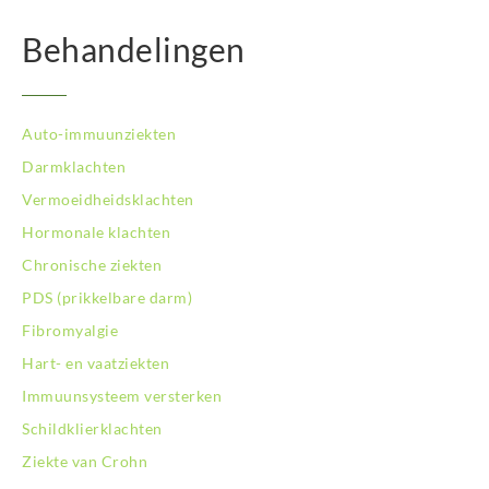
BodySwitch Leiden
Behandelingen
BodySwitch Lelystad
BodySwitch Maastricht
BodySwitch Nieuwegein
BodySwitch Nijkerk
Auto-immuunziekten
BodySwitch Nijmegen
Darmklachten
BodySwitch Oss
Vermoeidheidsklachten
BodySwitch Purmerend
BodySwitch Roosendaal
Hormonale klachten
BodySwitch Rotterdam-Centrum
Chronische ziekten
BodySwitch Rotterdam-Kralingen
PDS (prikkelbare darm)
BodySwitch Rotterdam-Oost
Fibromyalgie
BodySwitch Schiedam
BodySwitch Son en Breugel
Hart- en vaatziekten
BodySwitch Tiel
Immuunsysteem versterken
BodySwitch Tilburg
Schildklierklachten
BodySwitch Utrecht
Ziekte van Crohn
BodySwitch Veluwe
BodySwitch Venlo