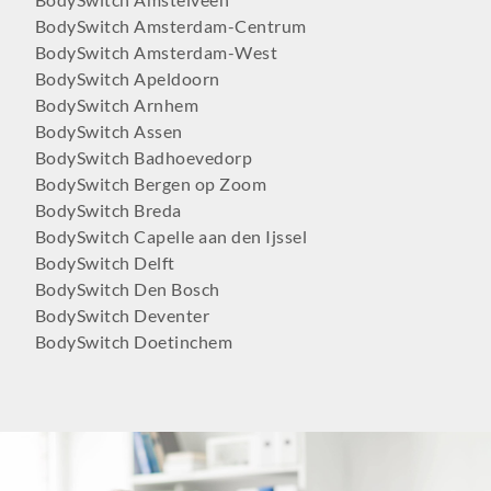
BodySwitch Amsterdam-Centrum
BodySwitch Amsterdam-West
BodySwitch Apeldoorn
BodySwitch Arnhem
BodySwitch Assen
BodySwitch Badhoevedorp
BodySwitch Bergen op Zoom
BodySwitch Breda
BodySwitch Capelle aan den Ijssel
BodySwitch Delft
BodySwitch Den Bosch
BodySwitch Deventer
BodySwitch Doetinchem
BodySwitch Dordrecht
BodySwitch Ede
BodySwitch Eindhoven
BodySwitch Emmen
BodySwitch Enschede