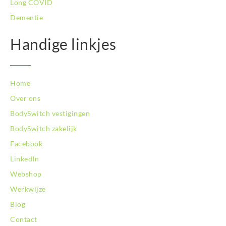
Long COVID
BodySwitch Vlaardingen
Dementie
BodySwitch Wageningen
BodySwitch Westland
Handige linkjes
BodySwitch Zaandam
BodySwitch Zeist
BodySwitch Zoetermeer
Home
BodySwitch Zuid-Kennemerland
BodySwitch Zuid-Limburg
Over ons
BodySwitch Zwolle
BodySwitch vestigingen
BodySwitch zakelijk
Facebook
LinkedIn
Webshop
Werkwijze
Blog
Contact