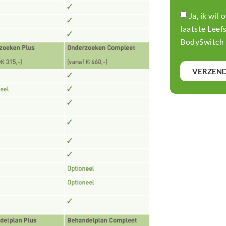
Ja, ik wil
laatste Leef
BodySwitch 
VERZEN