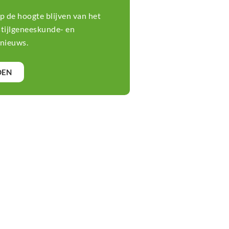
 op de hoogte blijven van het
stijlgeneeskunde- en
nieuws.
DEN