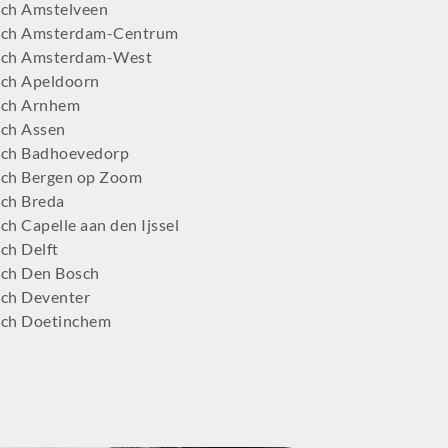
ch Amstelveen
tch Amsterdam-Centrum
tch Amsterdam-West
ch Apeldoorn
tch Arnhem
ch Assen
ch Badhoevedorp
ch Bergen op Zoom
ch Breda
h Capelle aan den Ijssel
ch Delft
ch Den Bosch
ch Deventer
ch Doetinchem
ch Dordrecht
ch Ede
ch Eindhoven
tch Emmen
ch Enschede