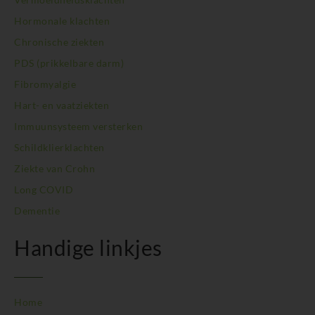
BodySwitch Purmerend
BodySwitch Roosendaal
Hormonale klachten
BodySwitch Rotterdam-Centrum
Chronische ziekten
BodySwitch Rotterdam-Kralingen
PDS (prikkelbare darm)
BodySwitch Rotterdam-Oost
Fibromyalgie
BodySwitch Schiedam
BodySwitch Son en Breugel
Hart- en vaatziekten
BodySwitch Tiel
Immuunsysteem versterken
BodySwitch Tilburg
Schildklierklachten
BodySwitch Utrecht
Ziekte van Crohn
BodySwitch Veluwe
BodySwitch Venlo
Long COVID
BodySwitch Vlaardingen
Dementie
BodySwitch Wageningen
BodySwitch Westland
Handige linkjes
BodySwitch Zaandam
BodySwitch Zeist
BodySwitch Zoetermeer
Home
BodySwitch Zuid-Kennemerland