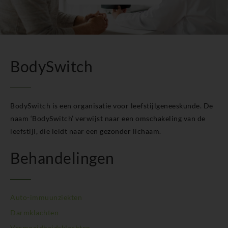
BodySwitch Helmond
BodySwitch Hengelo OV
BodySwitch Het Gooi
BodySwitch Hilversum
BodySwitch Hoeksche Waard
BodySwitch
BodySwitch Hoofddorp
BodySwitch Hoorn
BodySwitch Kampen
BodySwitch is een organisatie voor leefstijlgeneeskunde. De
BodySwitch Kerkrade
BodySwitch Krimpenerwaard
naam ‘BodySwitch’ verwijst naar een omschakeling van de
BodySwitch Leeuwarden
leefstijl, die leidt naar een gezonder lichaam.
BodySwitch Leiden
Behandelingen
BodySwitch Lelystad
BodySwitch Maastricht
BodySwitch Nieuwegein
BodySwitch Nijkerk
Auto-immuunziekten
BodySwitch Nijmegen
Darmklachten
BodySwitch Oss
Vermoeidheidsklachten