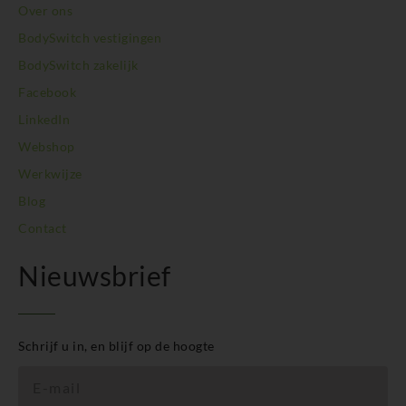
BodySwitch Zuid-Limburg
Over ons
BodySwitch Zwolle
BodySwitch vestigingen
BodySwitch zakelijk
Facebook
LinkedIn
Webshop
Werkwijze
Blog
Contact
Nieuwsbrief
Schrijf u in, en blijf op de hoogte