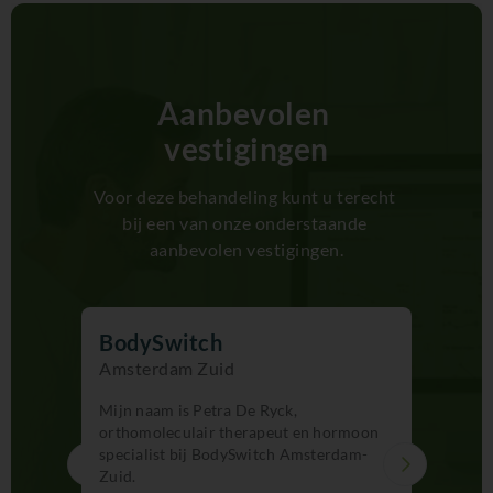
Aanbevolen 
vestigingen
Voor deze behandeling kunt u terecht 
bij een van onze onderstaande 
aanbevolen vestigingen.
BodyS
BodySwitch
Rotter
Amsterdam Zuid
n de
Mijn naa
Mijn naam is Petra De Ryck,
ar als
orthomol
orthomoleculair therapeut en hormoon
ben ik
BodySwit
specialist bij BodySwitch Amsterdam-
en ben me
help je g
Zuid.
voelen.