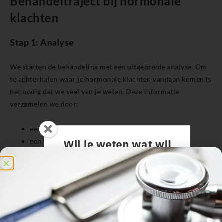
Behandeltraject bij hormonale
klachten
Stap 1: Analyse
We starten de behandeling met een uitgebreide analyse. Om
te achterhalen waar je hormonale klachten vandaan komen is
het nodig dat we veel van je weten. Deze informatie
verzamelen we door:
een uitgebreide online vragenlijst
een voedingsdagboek
Wil je weten wat wij
een uitgebreid intakegesprek
voor jou kunnen
aanvullend laboratoriumonderzoek (bloed en
betekenen?
ontlasting)
Door de analyse van alle beschikbare informatie krijgen we
inzicht in de factoren die een rol kunnen spelen bij het