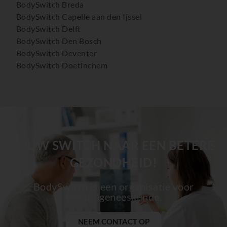
BodySwitch Breda
BodySwitch Capelle aan den Ijssel
BodySwitch Delft
BodySwitch Den Bosch
BodySwitch Deventer
BodySwitch Doetinchem
BodySwitch Dordrecht
BodySwitch Ede
BodySwitch Eindhoven
BodySwitch Emmen
BodySwitch Enschede
BodySwitch Gilze-Rijen
JOUW SWITCH NAAR EEN BETERE
BodySwitch Goeree-Overflakkee
GEZONDHEID!
BodySwitch Gouda
BodySwitch Groningen-Centrum
BodySwitch is een organisatie voor
BodySwitch Haaglanden-Oost
leefstijlgeneeskunde.
BodySwitch Haarlem
BodySwitch Heemskerk
NEEM CONTACT OP
BodySwitch Heerlen