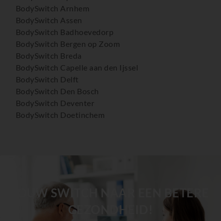
BodySwitch Arnhem
BodySwitch Assen
BodySwitch Badhoevedorp
BodySwitch Bergen op Zoom
BodySwitch Breda
BodySwitch Capelle aan den Ijssel
BodySwitch Delft
BodySwitch Den Bosch
BodySwitch Deventer
BodySwitch Doetinchem
BodySwitch Dordrecht
BodySwitch Ede
BodySwitch Eindhoven
BodySwitch Emmen
BodySwitch Enschede
BodySwitch Gilze-Rijen
JOUW SWITCH NAAR EEN BETERE
BodySwitch Goeree-Overflakkee
GEZONDHEID!
BodySwitch Gouda