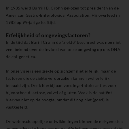
In 1935 werd Burrill B. Crohn gekozen tot president van de
American Gastro-Enterological Association. Hij overleed in
1983 op 99-jarige leeftijd.
Erfelijkheid of omgevingsfactoren?
In de tijd dat Burill Crohn de “ziekte” beschreef was nog niet
veel bekend over de invloed van onze omgeving op ons DNA;
de epi-genetica.
In onze visie is een ziekte op zichzelf niet erfelijk, maar de
factoren die de ziekte veroorzaken kunnen wel erfelijk
bepaald zijn. Denk hierbij aan voedings-intoleranties voor
bijvoorbeeld lactose, zuivel of gluten. Vaak is de patiënt
hiervan niet op de hoogte, omdat dit nog niet (goed) is
vastgesteld.
De wetenschappelijke ontwikkelingen binnen de epi-genetica
volgen elkaar in hoog tempo op. We krijgen steeds meer zicht