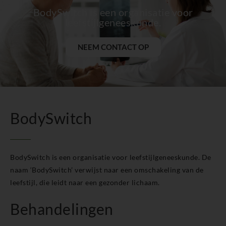
BodySwitch Groningen-Centrum
BodySwitch is een organisatie voor
BodySwitch Haaglanden-Oost
leefstijlgeneeskunde.
BodySwitch Haarlem
BodySwitch Heemskerk
NEEM CONTACT OP
BodySwitch Heerlen
BodySwitch Helmond
BodySwitch Hengelo OV
BodySwitch Het Gooi
BodySwitch Hilversum
BodySwitch Hoeksche Waard
BodySwitch
BodySwitch Hoofddorp
BodySwitch Hoorn
BodySwitch Kampen
BodySwitch is een organisatie voor leefstijlgeneeskunde. De
BodySwitch Kerkrade
BodySwitch Krimpenerwaard
naam ‘BodySwitch’ verwijst naar een omschakeling van de
BodySwitch Leeuwarden
leefstijl, die leidt naar een gezonder lichaam.
BodySwitch Leiden
Behandelingen
BodySwitch Lelystad
BodySwitch Maastricht