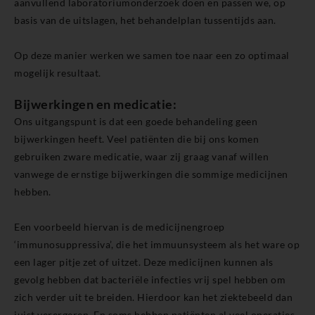
aanvullend laboratoriumonderzoek doen en passen we, op
basis van de uitslagen, het behandelplan tussentijds aan.
Op deze manier werken we samen toe naar een zo optimaal
mogelijk resultaat.
Bijwerkingen en medicatie:
Ons uitgangspunt is dat een goede behandeling geen
bijwerkingen heeft. Veel patiënten die bij ons komen
gebruiken zware medicatie, waar zij graag vanaf willen
vanwege de ernstige bijwerkingen die sommige medicijnen
hebben.
Een voorbeeld hiervan is de medicijnengroep
‘immunosuppressiva’, die het immuunsysteem als het ware op
een lager pitje zet of uitzet. Deze medicijnen kunnen als
gevolg hebben dat bacteriële infecties vrij spel hebben om
zich verder uit te breiden. Hierdoor kan het ziektebeeld dan
juist verergeren. En soms hebben patiënten al veel operaties