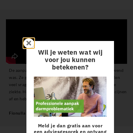
Wil je weten wat wij
voor jou kunnen
betekenen?
De aanpak van BodySwitch was heel anders dan ik gewend
was. Ze gaan heel persoonlijk in op de patiënt. Ze stellen
veel vragen en doen onderzoek naar de oorzaak van de
ziekte. Het resultaat is geweldig: ik ben van mijn medicijnen
af en heb nergens meer last van.”
Fionulla (behandeld voor de ziekte van Crohn)
Meld je dan gratis aan voor
een adviesgesprek en ontvang