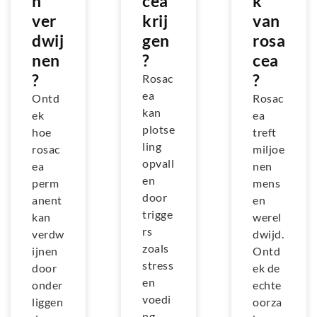
n
cea
k
ver
krij
van
dwij
gen
rosa
nen
?
cea
?
?
Rosac
ea
Ontd
Rosac
kan
ek
ea
plotse
hoe
treft
ling
rosac
miljoe
opvall
ea
nen
en
perm
mens
door
anent
en
trigge
kan
werel
rs
verdw
dwijd.
zoals
ijnen
Ontd
stress
door
ek de
en
onder
echte
voedi
liggen
oorza
ng.