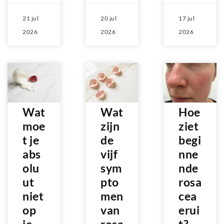
21 jul
20 jul
17 jul
2026
2026
2026
Wat
Wat
Hoe
moe
zijn
ziet
t je
de
begi
abs
vijf
nne
olu
sym
nde
ut
pto
rosa
niet
men
cea
op
van
erui