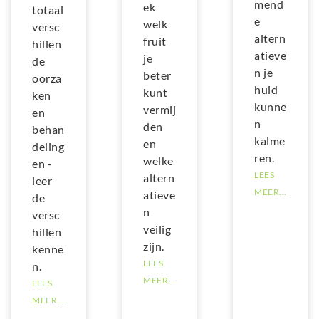
mend
ek
totaal
e
welk
versc
altern
fruit
hillen
atieve
je
de
n je
beter
oorza
huid
kunt
ken
kunne
vermij
en
n
den
behan
kalme
en
deling
ren.
welke
en -
LEES
altern
leer
MEER...
atieve
de
n
versc
veilig
hillen
zijn.
kenne
LEES
n.
MEER...
LEES
MEER...