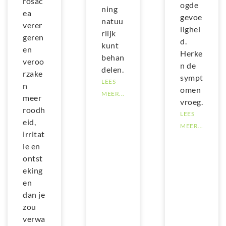
rosac
ogde
ning
ea
gevoe
natuu
verer
lighei
rlijk
geren
d.
kunt
en
Herke
behan
veroo
n de
delen.
rzake
sympt
LEES
n
omen
MEER...
meer
vroeg.
roodh
LEES
eid,
MEER...
irritat
ie en
ontst
eking
en
dan je
zou
verwa