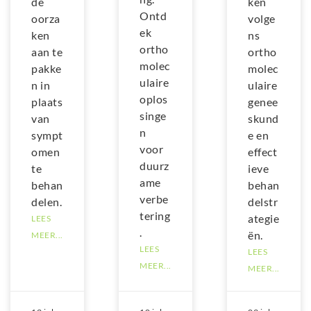
de
ken
Ontd
oorza
volge
ek
ken
ns
ortho
aan te
ortho
molec
pakke
molec
ulaire
n in
ulaire
oplos
plaats
genee
singe
van
skund
n
sympt
e en
voor
omen
effect
duurz
te
ieve
ame
behan
behan
verbe
delen.
delstr
tering
ategie
LEES
.
ën.
MEER...
LEES
LEES
MEER...
MEER...