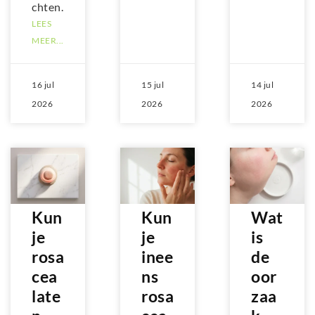
chten.
LEES
MEER...
16 jul
15 jul
14 jul
2026
2026
2026
Kun
Kun
Wat
je
je
is
rosa
inee
de
cea
ns
oor
late
rosa
zaa