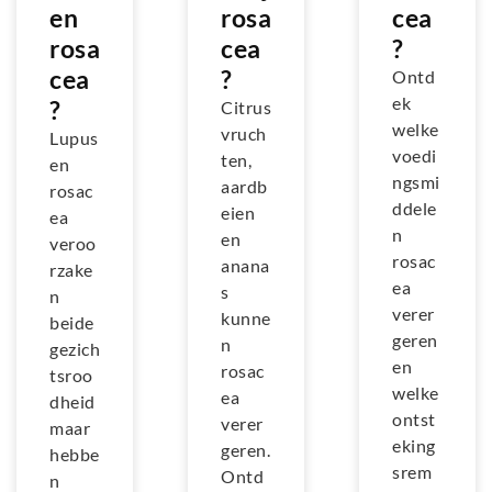
en
rosa
cea
rosa
cea
?
cea
?
Ontd
ek
?
Citrus
welke
vruch
Lupus
voedi
ten,
en
ngsmi
aardb
rosac
ddele
eien
ea
n
en
veroo
rosac
anana
rzake
ea
s
n
verer
kunne
beide
geren
n
gezich
en
rosac
tsroo
welke
ea
dheid
ontst
verer
maar
eking
geren.
hebbe
srem
Ontd
n