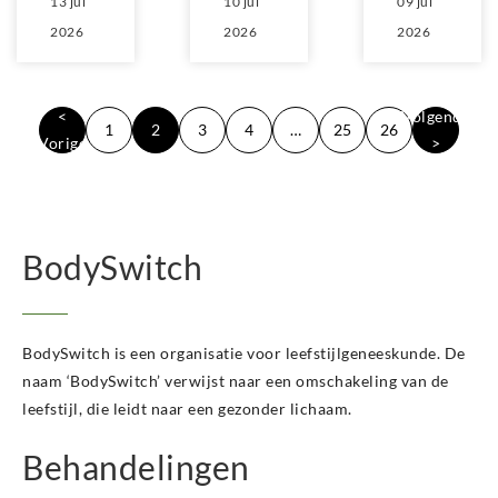
13 jul
10 jul
09 jul
2026
2026
2026
<
Volgende
1
2
3
4
…
25
26
Vorige
>
BodySwitch
BodySwitch is een organisatie voor leefstijlgeneeskunde. De
naam ‘BodySwitch’ verwijst naar een omschakeling van de
leefstijl, die leidt naar een gezonder lichaam.
Behandelingen