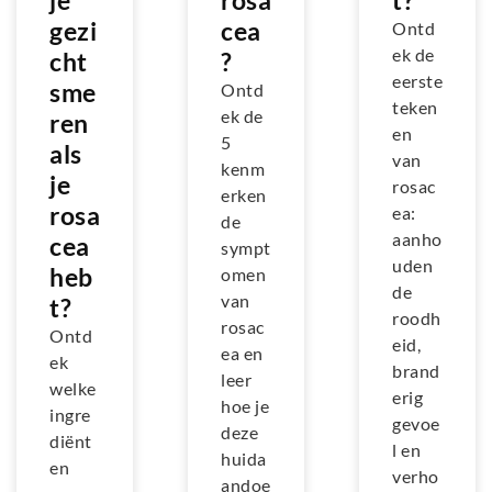
je
rosa
t?
gezi
cea
Ontd
ek de
cht
?
eerste
sme
Ontd
teken
ek de
ren
en
5
als
van
kenm
je
rosac
erken
rosa
ea:
de
aanho
cea
sympt
uden
heb
omen
de
van
t?
roodh
rosac
Ontd
eid,
ea en
ek
brand
leer
welke
erig
hoe je
ingre
gevoe
deze
diënt
l en
huida
en
verho
andoe