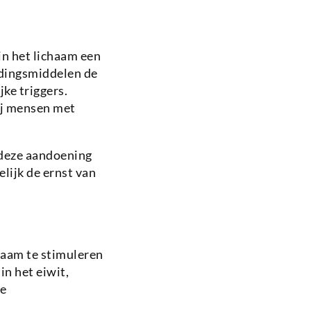
in het lichaam een
edingsmiddelen de
ke triggers.
ij mensen met
m deze aandoening
lijk de ernst van
haam te stimuleren
n het eiwit,
de