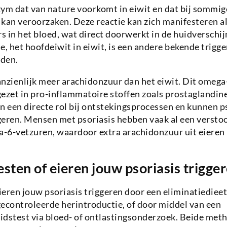
zym dat van nature voorkomt in eiwit en dat bij sommi
e kan veroorzaken. Deze reactie kan zich manifesteren 
 in het bloed, wat direct doorwerkt in de huidverschij
e, het hoofdeiwit in eiwit, is een andere bekende trigge
den.
anzienlijk meer arachidonzuur dan het eiwit. Dit omeg
ezet in pro-inflammatoire stoffen zoals prostaglandine
n een directe rol bij ontstekingsprocessen en kunnen p
ren. Mensen met psoriasis hebben vaak al een verstoo
-6-vetzuren, waardoor extra arachidonzuur uit eieren
esten of eieren jouw psoriasis trigge
eieren jouw psoriasis triggeren door een eliminatiedieet
econtroleerde herintroductie, of door middel van een
idstest via bloed- of ontlastingsonderzoek. Beide met