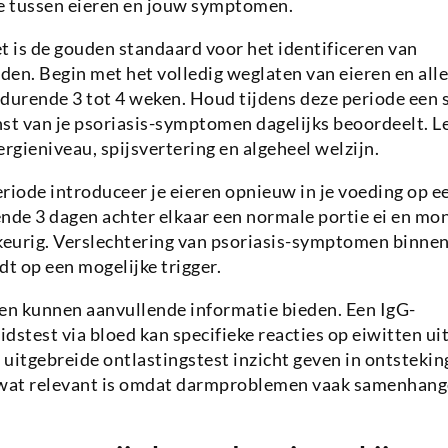
tie tussen eieren en jouw symptomen.
t is de gouden standaard voor het identificeren van
en. Begin met het volledig weglaten van eieren en all
edurende 3 tot 4 weken. Houd tijdens deze periode e
rnst van je psoriasis-symptomen dagelijks beoordeelt. L
ergieniveau, spijsvertering en algeheel welzijn.
riode introduceer je eieren opnieuw in je voeding op 
nde 3 dagen achter elkaar een normale portie ei en mon
rig. Verslechtering van psoriasis-symptomen binnen 
dt op een mogelijke trigger.
ten kunnen aanvullende informatie bieden. Een IgG-
dstest via bloed kan specifieke reacties op eiwitten ui
uitgebreide ontlastingstest inzicht geven in ontsteki
wat relevant is omdat darmproblemen vaak samenhan