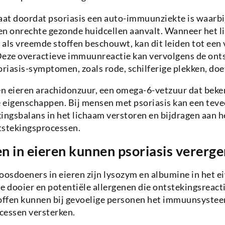
aat doordat psoriasis een auto-immuunziekte is waarbi
 onrechte gezonde huidcellen aanvalt. Wanneer het l
n als vreemde stoffen beschouwt, kan dit leiden tot ee
ze overactieve immuunreactie kan vervolgens de onts
oriasis-symptomen, zoals rode, schilferige plekken, d
n eieren arachidonzuur, een omega-6-vetzuur dat beke
eigenschappen. Bij mensen met psoriasis kan een tevee
ingsbalans in het lichaam verstoren en bijdragen aan h
tstekingsprocessen.
n in eieren kunnen psoriasis vererge
oosdoeners in eieren zijn lysozym en albumine in het ei
e dooier en potentiële allergenen die ontstekingsreac
toffen kunnen bij gevoelige personen het immuunsystee
cessen versterken.