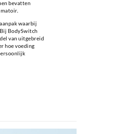
nnen bevatten
mmatoir.
 aanpak waarbij
 Bij BodySwitch
el van uitgebreid
er hoe voeding
ersoonlijk