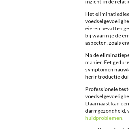
inzicht in de rela
Het eliminatiediee
voedselgevoelighed
eieren bevatten g
bij waarin je de e
aspecten, zoals en
Na de eliminatiepe
manier. Eet gedure
symptomen nauwkeu
herintroductie dui
Professionele tes
voedselgevoelighei
Daarnaast kan een 
darmgezondheid, 
huidproblemen
.