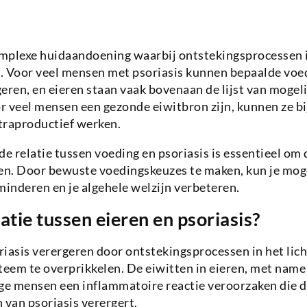
complexe huidaandoening waarbij ontstekingsprocessen 
en. Voor veel mensen met psoriasis kunnen bepaalde vo
en, en eieren staan vaak bovenaan de lijst van mogelij
r veel mensen een gezonde eiwitbron zijn, kunnen ze b
ntraproductief werken.
de relatie tussen voeding en psoriasis is essentieel o
en. Door bewuste voedingskeuzes te maken, kun je moge
inderen en je algehele welzijn verbeteren.
latie tussen eieren en psoriasis?
iasis verergeren door ontstekingsprocessen in het lic
em te overprikkelen. De eiwitten in eieren, met name i
ige mensen een inflammatoire reactie veroorzaken die 
 van psoriasis verergert.