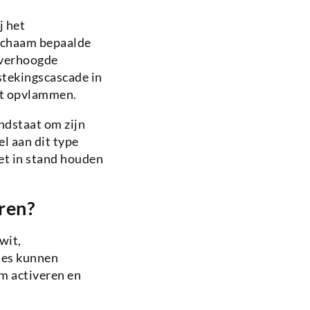
j het
ichaam bepaalde
n verhoogde
tekingscascade in
oet opvlammen.
ndstaat om zijn
l aan dit type
et in stand houden
ren?
wit,
ties kunnen
m activeren en