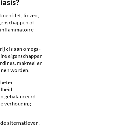
iasis?
koenfilet, linzen,
genschappen of
o-inflammatoire
rijk is aan omega-
ire eigenschappen
rdines, makreel en
unnen worden.
 beter
ndheid
en gebalanceerd
le verhouding
ede alternatieven,