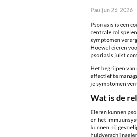
Paul
jun 26, 2026
Psoriasis is een 
centrale rol spel
symptomen vererger
Hoewel eieren voo
psoriasis juist co
Het begrijpen van 
effectief te manag
je symptomen verm
Wat is de re
Eieren kunnen psor
en het immuunsyste
kunnen bij gevoel
huidverschijnselen