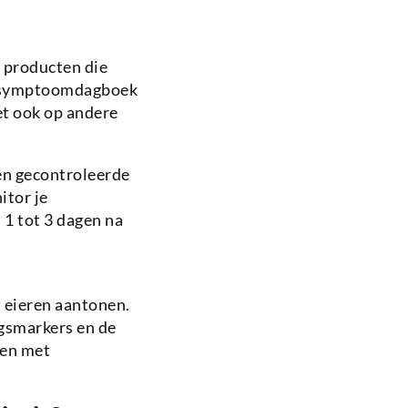
e producten die
en symptoomdagboek
et ook op andere
een gecontroleerde
itor je
1 tot 3 dagen na
t eieren aantonen.
ngsmarkers en de
gen met