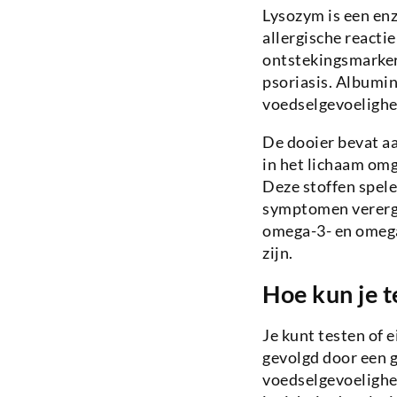
Lysozym is een en
allergische reacti
ontstekingsmarkers
psoriasis. Albumin
voedselgevoelighe
De dooier bevat a
in het lichaam omg
Deze stoffen spele
symptomen vererge
omega-3- en omega
zijn.
Hoe kun je t
Je kunt testen of 
gevolgd door een g
voedselgevoelighe