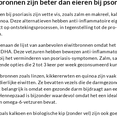
ronnen zijn beter dan eieren bij psor
 bij psoriasis zijn vette vis, zoals zalm en makreel, kal
noa. Deze alternatieven hebben anti-inflammatoire ei
t op ontstekingsprocessen, in tegenstelling tot de pr
n.
venaan de lijst van aanbevolen eiwitbronnen omdat het 
 DHA. Deze vetzuren hebben bewezen anti-inflammato
bij het verminderen van psoriasis-symptomen. Zalm, sa
kende opties die 2 tot 3 keer per week geconsumeerd k
bronnen zoals linzen, kikkererwten en quinoa zijn vaak
ierlijke eiwitten. Ze bevatten vezels die de darmgezo
 belangrijk is omdat een gezonde darm bijdraagt aan e
nnepzaad is bijzonder waardevol omdat het een idea
n omega-6-vetzuren bevat.
als kalkoen en biologische kip (zonder vel) zijn ook go