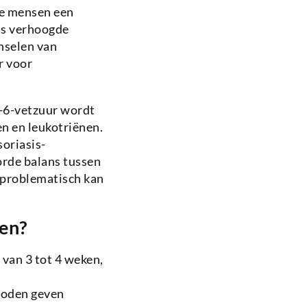
ge mensen een
als verhoogde
nselen van
r voor
a-6-vetzuur wordt
n en leukotriënen.
soriasis-
rde balans tussen
 problematisch kan
ren?
 van 3 tot 4 weken,
hoden geven