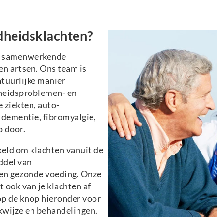
dheidsklachten?
n samenwerkende
n artsen. Ons team is
atuurlijke manier
heidsproblemen- en
 ziekten, auto-
dementie, fibromyalgie,
o door.
eld om klachten vanuit de
ddel van
e en gezonde voeding. Onze
t ook van je klachten af
 op de knop hieronder voor
kwijze en behandelingen.