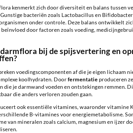
ora kenmerkt zich door diversiteit en balans tussen v
Gunstige bacteriën zoals Lactobacillus en Bifidobact
organismen onder controle. Deze balans ontwikkelt zic
beïnvloed door factoren zoals voeding, medicijngebruik
 darmflora bij de spijsvertering en 
ffen?
reken voedingscomponenten af die je eigen lichaam nie
complexe koolhydraten. Door
fermentatie
produceren z
n die je darmwand voeden en ontstekingen remmen. Di
kbaar die anders verloren zouden gaan.
uceert ook essentiële vitamines, waaronder vitamine 
verschillende B-vitamines voor energiemetabolisme. S
me van mineralen zoals calcium, magnesium en ijzer do
iseren.