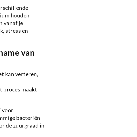
erschillende
erium houden
h vanaf je
, stress en
opname van
t kan verteren,
e
t proces maakt
K voor
ommige bacteriën
or de zuurgraad in