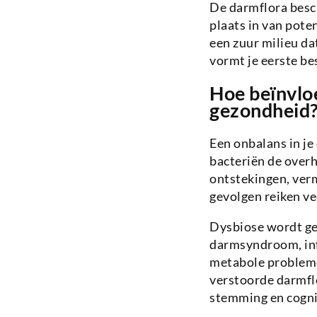
De darmflora besc
plaats in van pote
een zuur milieu da
vormt je eerste be
Hoe beïnvloe
gezondheid
Een onbalans in je
bacteriën de overh
ontstekingen, ve
gevolgen reiken ve
Dysbiose wordt ge
darmsyndroom, inf
metabole probleme
verstoorde darmflo
stemming en cogni