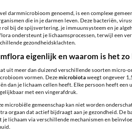
 wel darmmicrobioom genoemd, is een complexe gemee
ganismen die in je darmen leven. Deze bacteriën, viru
e rol bij de spijsvertering, je immuunsysteem en je alg
lora ondersteunt je lichaamsprocessen, terwijl een ve
schillende gezondheidsklachten.
rmflora eigenlijk en waarom is het zo
aat uit meer dan duizend verschillende soorten micro-
crobioom vormen. Deze
microbiota
weegt ongeveer 1,
ën dan je lichaam cellen heeft. Elke persoon heeft een 
gelijkbaar met een vingerafdruk.
ze microbiële gemeenschap kan niet worden onderschat
xtra orgaan dat actief bijdraagt aan je gezondheid. De b
je lichaam via verschillende mechanismen en beïnvlo
huid.