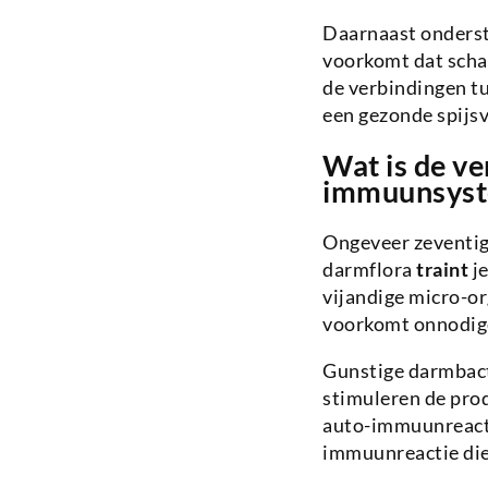
Daarnaast onderst
voorkomt dat schad
de verbindingen tu
een gezonde spijs
Wat is de ve
immuunsys
Ongeveer zeventig
darmflora
traint
je
vijandige micro-o
voorkomt onnodige
Gunstige darmbact
stimuleren de prod
auto-immuunreacti
immuunreactie die 