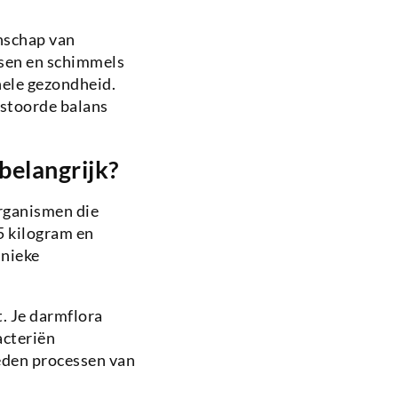
nschap van
ssen en schimmels
ehele gezondheid.
rstoorde balans
 belangrijk?
organismen die
5 kilogram en
unieke
. Je darmflora
acteriën
eden processen van