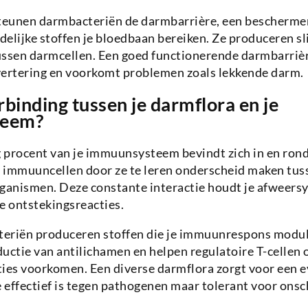
eunen darmbacteriën de darmbarrière, een beschermen
elijke stoffen je bloedbaan bereiken. Ze produceren sl
ssen darmcellen. Een goed functionerende darmbarrière
vertering en voorkomt problemen zoals lekkende darm.
rbinding tussen je darmflora en je
teem?
 procent van je immuunsysteem bevindt zich in en rond
 immuuncellen door ze te leren onderscheid maken tuss
rganismen. Deze constante interactie houdt je afweers
 ontstekingsreacties.
eriën produceren stoffen die je immuunrespons modul
uctie van antilichamen en helpen regulatoire T-cellen 
es voorkomen. Een diverse darmflora zorgt voor een 
effectief is tegen pathogenen maar tolerant voor onsc