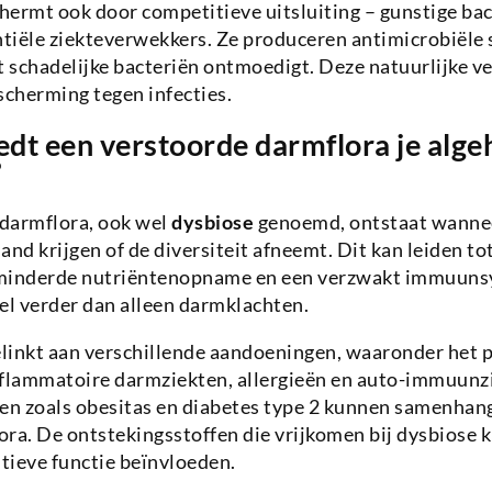
hermt ook door competitieve uitsluiting – gunstige ba
ntiële ziekteverwekkers. Ze produceren antimicrobiële 
t schadelijke bacteriën ontmoedigt. Deze natuurlijke v
scherming tegen infecties.
dt een verstoorde darmflora je alge
?
 darmflora, ook wel
dysbiose
genoemd, ontstaat wannee
and krijgen of de diversiteit afneemt. Dit kan leiden to
rminderde nutriëntenopname en een verzwakt immuuns
el verder dan alleen darmklachten.
linkt aan verschillende aandoeningen, waaronder het p
lammatoire darmziekten, allergieën en auto-immuunz
n zoals obesitas en diabetes type 2 kunnen samenhan
ra. De ontstekingsstoffen die vrijkomen bij dysbiose k
tieve functie beïnvloeden.