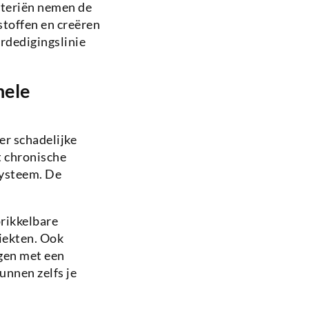
cteriën nemen de
stoffen en creëren
erdedigingslinie
hele
r schadelijke
t chronische
ysteem. De
rikkelbare
iekten. Ook
gen met een
unnen zelfs je