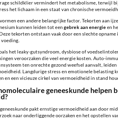
rage schildklier vermindert het metabolisme, terwijl bi
ress het lichaam in een staat van chronische vermoeid
ormen een andere belangrijke factor. Tekorten aan ijze
nesium kunnen leiden tot een
gebrek aan energie
en h
. Deze tekorten ontstaan vaak door een slechte opname 
 voeding.
ls het leaky-gutsyndroom, dysbiose of voedselintole
kingen veroorzaken die veel energie kosten. Auto-imm
nsysteem ten onrechte gezond weefsel aanvalt, leiden
eidheid. Langdurige stress en emotionele belasting k
n en een vicieuze cirkel van vermoeidheid in stand hou
homoleculaire geneeskunde helpen bi
id?
geneeskunde pakt ernstige vermoeidheid aan door midd
zoek naar onderliggende oorzaken en het opstellen va