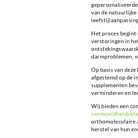
gepersonaliseerd
van de natuurlijke
leefstijlaanpassin
Het proces begint 
verstoringen in h
ontstekingswaarde
darmproblemen, voe
Op basis van deze
afgestemd op de in
supplementen beva
verminderen en lee
Wij bieden een co
vermoeidheidskl
orthomoleculaire 
herstel van hun ene