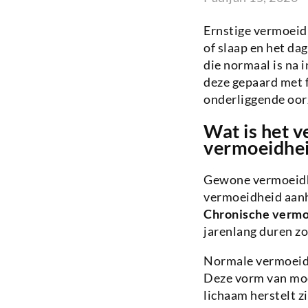
Ernstige vermoeidh
of slaap en het da
die normaal is na 
deze gepaard met f
onderliggende oorz
Wat is het v
vermoeidhe
Gewone vermoeidhei
vermoeidheid aanh
Chronische vermo
jarenlang duren zo
Normale vermoeidhe
Deze vorm van moe
lichaam herstelt zi