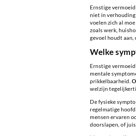
Ernstige vermoeid
niet in verhoudin
voelen zich al moe
zoals werk, huisho
gevoel houdt aan,
Welke sympt
Ernstige vermoeidh
mentale symptomen
prikkelbaarheid.
O
welzijn tegelijkerti
De fysieke sympto
regelmatige hoofdp
mensen ervaren oo
doorslapen, of jui