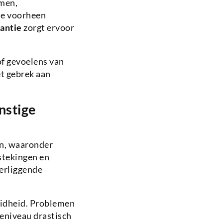
emen,
ie voorheen
antie
zorgt ervoor
f gevoelens van
et gebrek aan
nstige
en, waaronder
stekingen en
erliggende
eidheid. Problemen
ieniveau drastisch