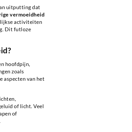
an uitputting dat
rige vermoeidheid
ijkse activiteiten
. Dit futloze
id?
en hoofdpijn,
ngen zoals
e aspecten van het
ichten,
luid of licht. Veel
apen of
.