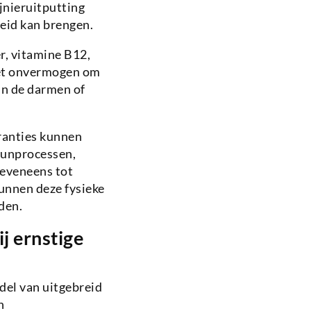
jnieruitputting
heid kan brengen.
r, vitamine B12,
et onvermogen om
in de darmen of
ranties kunnen
uunprocessen,
 eveneens tot
unnen deze fysieke
den.
j ernstige
el van uitgebreid
n