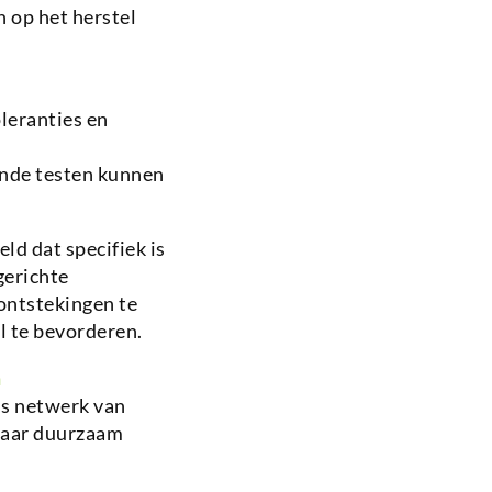
h op het herstel
leranties en
ende testen kunnen
ld dat specifiek is
gerichte
ontstekingen te
l te bevorderen.
n
ns netwerk van
naar duurzaam