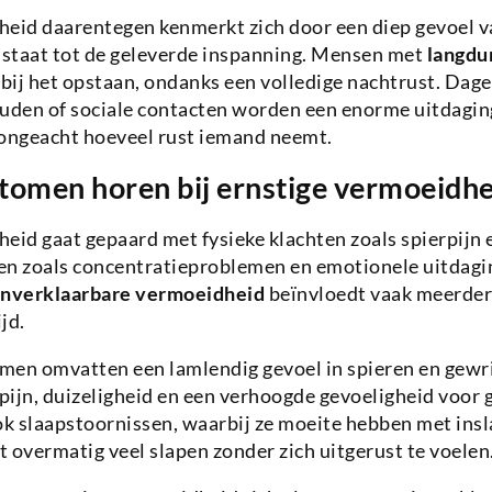
heid daarentegen kenmerkt zich door een diep gevoel v
g staat tot de geleverde inspanning. Mensen met
langdu
 bij het opstaan, ondanks een volledige nachtrust. Dagel
uden of sociale contacten worden een enorme uitdaging
 ongeacht hoeveel rust iemand neemt.
omen horen bij ernstige vermoeidhe
eid gaat gepaard met fysieke klachten zoals spierpijn 
 zoals concentratieproblemen en emotionele uitdagi
nverklaarbare vermoeidheid
beïnvloedt vaak meerder
jd.
men omvatten een lamlendig gevoel in spieren en gewr
ijn, duizeligheid en een verhoogde gevoeligheid voor ge
k slaapstoornissen, waarbij ze moeite hebben met insl
st overmatig veel slapen zonder zich uitgerust te voelen