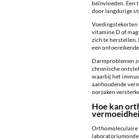
beïnvloeden. Een t
door langdurige st
Voedingstekorten v
vitamine D of mag
zich te herstellen
een ontoereikende
Darmproblemen zoa
chronische ontste
waarbij het immuu
aanhoudende vermo
oorzaken versterke
Hoe kan ort
vermoeidhe
Orthomoleculaire 
laboratoriumonder