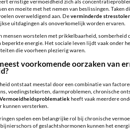
ert ernstige vermoeidheid zich als concentratieprobl
en en moeite met het nemen van beslissingen. Taken d
 voelen overweldigend aan. De
verminderde stresstoler
ijkse uitdagingen als onoverkomelijk worden ervaren.
 mensen worstelen met prikkelbaarheid, somberheid o
n beperkte energie. Het sociale leven lijdt vaak onder h
iteiten die voorheen plezierig waren.
 meest voorkomende oorzaken van er
id?
heid ontstaat meestal door een combinatie van factor
ns, voedingstekorten, darmproblemen, chronische ont
Vermoeidheidsproblematiek
heeft vaak meerdere ond
r kunnen versterken.
ingen spelen een belangrijke rol bij chronische vermo
, bijnierschors of geslachtshormonen kunnen het energ