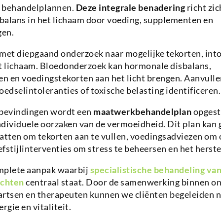
e behandelplannen.
Deze integrale benadering
richt zic
 balans in het lichaam door voeding, supplementen en
gen.
met diepgaand onderzoek naar mogelijke tekorten, into
et lichaam. Bloedonderzoek kan hormonale disbalans,
n en voedingstekorten aan het licht brengen. Aanvull
dselintoleranties of toxische belasting identificeren.
 bevindingen wordt een
maatwerkbehandelplan
opgeste
dividuele oorzaken van de vermoeidheid. Dit plan kan 
tten om tekorten aan te vullen, voedingsadviezen om 
fstijlinterventies om stress te beheersen en het herste
mplete aanpak waarbij
specialistische behandeling va
achten
centraal staat. Door de samenwerking binnen o
artsen en therapeuten kunnen we cliënten begeleiden 
rgie en vitaliteit.