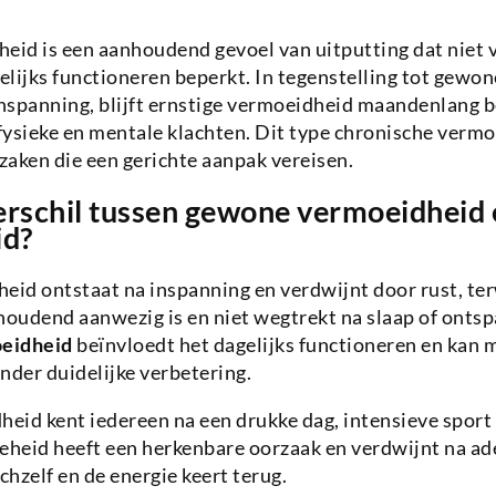
eid is een aanhoudend gevoel van uitputting dat niet 
gelijks functioneren beperkt. In tegenstelling tot gewo
inspanning, blijft ernstige vermoeidheid maandenlang 
ysieke en mentale klachten. Dit type chronische vermo
aken die een gerichte aanpak vereisen.
erschil tussen gewone vermoeidheid 
id?
d ontstaat na inspanning en verdwijnt door rust, terw
oudend aanwezig is en niet wegtrekt na slaap of ontsp
eidheid
beïnvloedt het dagelijks functioneren en kan 
nder duidelijke verbetering.
id kent iedereen na een drukke dag, intensieve sport o
heid heeft een herkenbare oorzaak en verdwijnt na ad
chzelf en de energie keert terug.