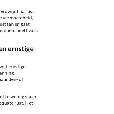
verdwijnt na rust
ne vermoeidheid,
bestaan en gaat
eidheid heeft vaak
en ernstige
ijl ernstige
anning.
maanden- of
f te weinig slaap.
equate rust. Het