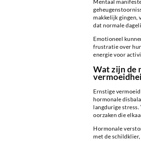
Mentaal manifeste
geheugenstoorniss
makkelijk gingen,
dat normale dagel
Emotioneel kunnen
frustratie over hu
energie voor activ
Wat zijn de
vermoeidhe
Ernstige vermoeid
hormonale disbala
langdurige stress.
oorzaken die elkaa
Hormonale verstor
met de schildklier