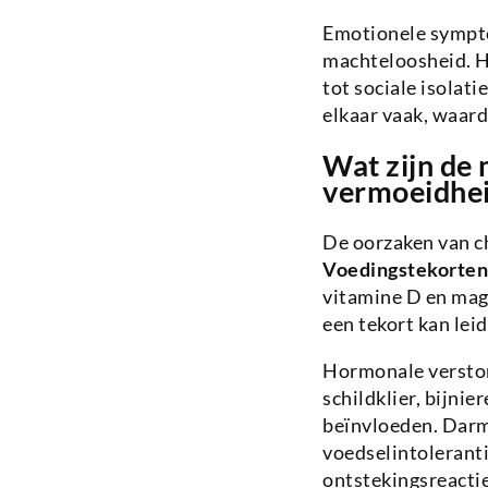
Emotionele sympto
machteloosheid. He
tot sociale isolat
elkaar vaak, waard
Wat zijn de
vermoeidhe
De oorzaken van ch
Voedingstekorten
vitamine D en mag
een tekort kan le
Hormonale verstor
schildklier, bijni
beïnvloeden. Darm
voedselintolerant
ontstekingsreacti