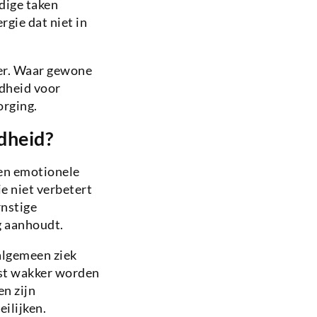
dige taken
gie dat niet in
ter. Waar gewone
idheid voor
orging.
dheid?
 en emotionele
e niet verbetert
rnstige
g aanhoudt.
algemeen ziek
ust wakker worden
n zijn
ilijken.