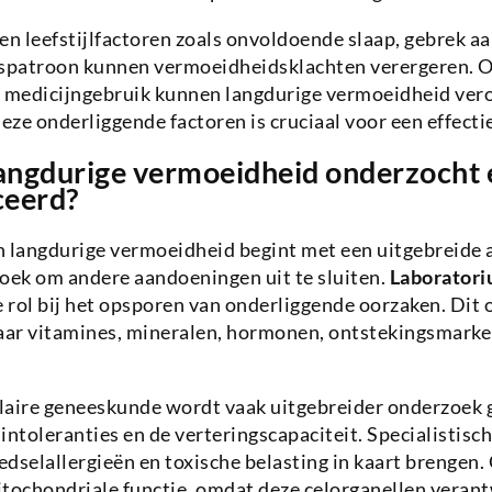
en leefstijlfactoren zoals onvoldoende slaap, gebrek a
patroon kunnen vermoeidheidsklachten verergeren. Oo
medicijngebruik kunnen langdurige vermoeidheid ver
deze onderliggende factoren is cruciaal voor een effect
angdurige vermoeidheid onderzocht 
ceerd?
n langdurige vermoeidheid begint met een uitgebreide
oek om andere aandoeningen uit te sluiten.
Laborator
e rol bij het opsporen van onderliggende oorzaken. Dit
ar vitamines, mineralen, hormonen, ontstekingsmarke
laire geneeskunde wordt vaak uitgebreider onderzoek 
intoleranties en de verteringscapaciteit. Specialistisc
dselallergieën en toxische belasting in kaart brengen
tochondriale functie, omdat deze celorganellen verant