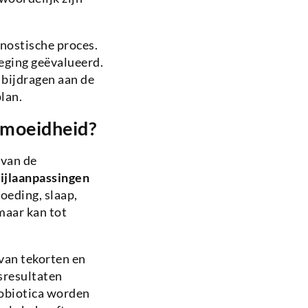
gnostische proces.
eging geëvalueerd.
e bijdragen aan de
lan.
rmoeidheid?
 van de
ijlaanpassingen
oeding, slaap,
maar kan tot
van tekorten en
sresultaten
robiotica worden