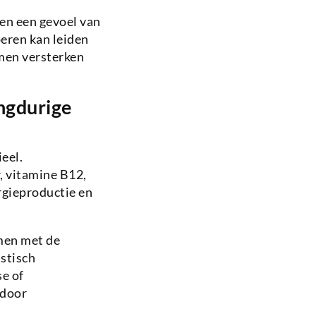
en een gevoel van
oeren kan leiden
omen versterken
ngdurige
eel.
r, vitamine B12,
rgieproductie en
men met de
stisch
e of
 door