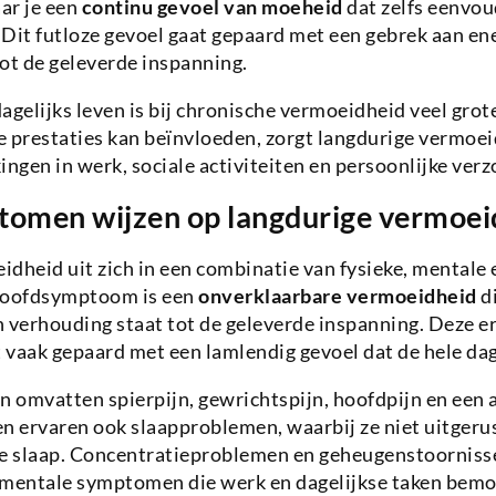
ar je een
continu gevoel van moeheid
dat zelfs eenvou
Dit futloze gevoel gaat gepaard met een gebrek aan ener
ot de geleverde inspanning.
agelijks leven is bij chronische vermoeidheid veel gro
je prestaties kan beïnvloeden, zorgt langdurige vermoe
ingen in werk, sociale activiteiten en persoonlijke verz
omen wijzen op langdurige vermoei
dheid uit zich in een combinatie van fysieke, mentale
oofdsymptoom is een
onverklaarbare vermoeidheid
di
in verhouding staat tot de geleverde inspanning. Deze e
 vaak gepaard met een lamlendig gevoel dat de hele da
 omvatten spierpijn, gewrichtspijn, hoofdpijn en een 
en ervaren ook slaapproblemen, waarbij ze niet uitger
 slaap. Concentratieproblemen en geheugenstoornisse
entale symptomen die werk en dagelijkse taken bemoe