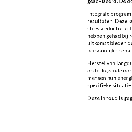
geadviseerd. De d
Integrale programm
resultaten. Deze 
stressreductietech
hebben gehad bij r
uitkomst bieden d
persoonlijke beha
Herstel van langd
onderliggende oorz
mensen hun energie
specifieke situatie
Deze inhoud is ge