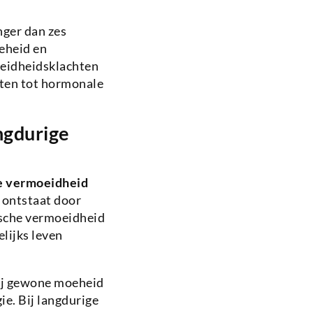
nger dan zes
eheid en
oeidheidsklachten
rten tot hormonale
ngdurige
e vermoeidheid
 ontstaat door
ische vermoeidheid
lijks leven
 Bij gewone moeheid
ie. Bij langdurige