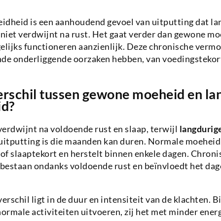
idheid is een aanhoudend gevoel van uitputting dat la
niet verdwijnt na rust. Het gaat verder dan gewone mo
elijks functioneren aanzienlijk. Deze chronische verm
nde onderliggende oorzaken hebben, van voedingsteko
verschil tussen gewone moeheid en la
id?
rdwijnt na voldoende rust en slaap, terwijl
langdurig
itputting is die maanden kan duren. Normale moeheid
 of slaaptekort en herstelt binnen enkele dagen. Chron
 bestaan ondanks voldoende rust en beïnvloedt het dage
verschil ligt in de duur en intensiteit van de klachten.
normale activiteiten uitvoeren, zij het met minder energ