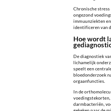
Chronische stress 
ongezond voedings
immuunziekten en 
identificeren van 
Hoe wordt l
gediagnosti
De diagnostiek va
lichamelijk onderz
speelt een central
bloedonderzoek na
orgaanfuncties.
In de orthomolecu
voedingstekorten, 
darmbacteriën, voe
gekeken naar de mi