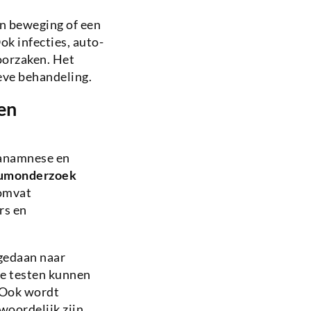
an beweging of een
k infecties, auto-
oorzaken. Het
ieve behandeling.
en
 anamnese en
iumonderzoek
 omvat
rs en
gedaan naar
he testen kunnen
. Ook wordt
woordelijk zijn