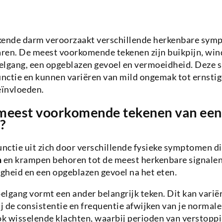
kende darm veroorzaakt verschillende herkenbare symp
aren. De meest voorkomende tekenen zijn buikpijn, win
elgang, een opgeblazen gevoel en vermoeidheid. Deze s
ctie en kunnen variëren van mild ongemak tot ernstige
eïnvloeden.
 meest voorkomende tekenen van een
?
nctie uit zich door verschillende fysieke symptomen d
n
en krampen behoren tot de meest herkenbare signalen
gheid en een opgeblazen gevoel na het eten.
lgang vormt een ander belangrijk teken. Dit kan varië
ij de consistentie en frequentie afwijken van je normale
k wisselende klachten, waarbij perioden van verstopp