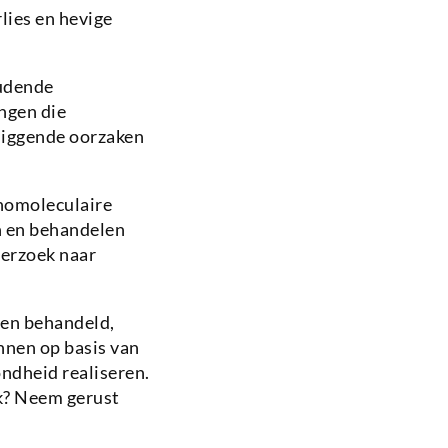
lies en hevige
oudende
ngen die
iggende oorzaken
homoleculaire
n en behandelen
derzoek naar
den behandeld,
nnen op basis van
ndheid realiseren.
ak? Neem gerust