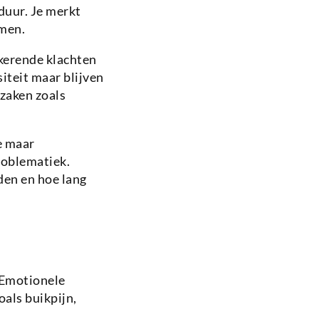
duur. Je merkt
omen.
kerende klachten
iteit maar blijven
zaken zoals
de maar
oblematiek.
den en hoe lang
 Emotionele
als buikpijn,