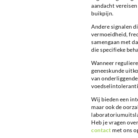
aandacht vereisen 
buikpijn.
Andere signalen d
vermoeidheid, fre
samengaan met da
die specifieke beh
Wanneer reguliere
geneeskunde uitkom
van onderliggende
voedselintoleranti
Wij bieden een in
maar ook de oorza
laboratoriumuitsl
Heb je vragen ove
contact
met ons op