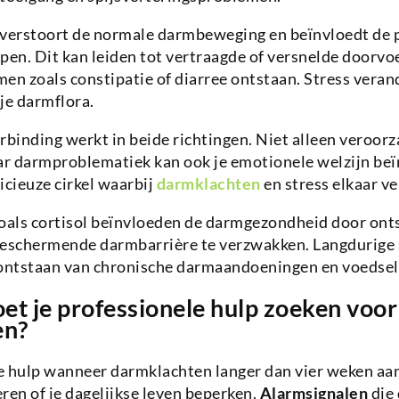
 verstoort de normale darmbeweging en beïnvloedt de 
pen. Dit kan leiden tot vertraagde of versnelde doorvo
n zoals constipatie of diarree ontstaan. Stress veran
je darmflora.
inding werkt in beide richtingen. Niet alleen veroorz
r darmproblematiek kan ook je emotionele welzijn beï
icieuze cirkel waarbij
darmklachten
en stress elkaar ve
als cortisol beïnvloeden de darmgezondheid door onts
beschermende darmbarrière te verzwakken. Langdurige
 ontstaan van chronische darmaandoeningen en voedsel
t je professionele hulp zoeken voor 
en?
e hulp wanneer darmklachten langer dan vier weken a
ren of je dagelijkse leven beperken.
Alarmsignalen
die 