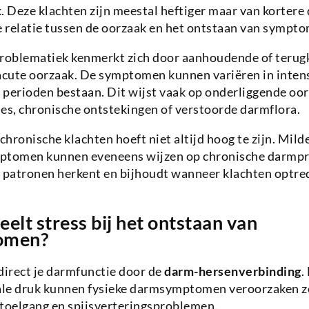
. Deze klachten zijn meestal heftiger maar van kortere 
e relatie tussen de oorzaak en het ontstaan van sympt
oblematiek kenmerkt zich door aanhoudende of terug
acute oorzaak. De symptomen kunnen variëren in intens
perioden bestaan. Dit wijst vaak op onderliggende oor
es, chronische ontstekingen of verstoorde darmflora.
 chronische klachten hoeft niet altijd hoog te zijn. Mil
mptomen kunnen eveneens wijzen op chronische darmpr
je patronen herkent en bijhoudt wanneer klachten optre
eelt stress bij het ontstaan van
omen?
direct je darmfunctie door de
darm-hersenverbinding
.
le druk kunnen fysieke darmsymptomen veroorzaken zo
stoelgang en spijsverteringsproblemen.