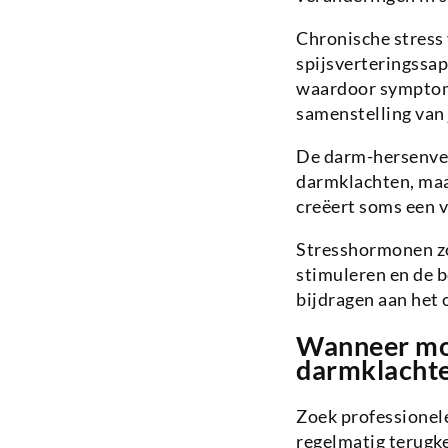
Chronische stress
spijsverteringssap
waardoor symptome
samenstelling van 
De darm-hersenverb
darmklachten, maa
creëert soms een v
Stresshormonen zo
stimuleren en de 
bijdragen aan het
Wanneer moe
darmklacht
Zoek professionel
regelmatig terugke