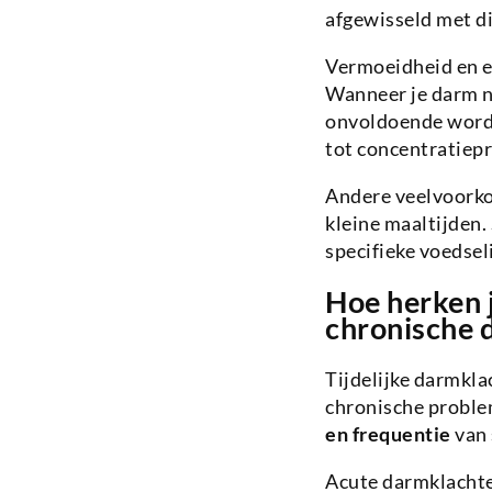
afgewisseld met di
Vermoeidheid en e
Wanneer je darm n
onvoldoende worde
tot concentratiep
Andere veelvoorko
kleine maaltijden
specifieke voedsel
Hoe herken j
chronische
Tijdelijke darmkla
chronische proble
en frequentie
van 
Acute darmklachten