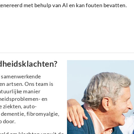
genereerd met behulp van AI en kan fouten bevatten.
dheidsklachten?
n samenwerkende
n artsen. Ons team is
atuurlijke manier
heidsproblemen- en
 ziekten, auto-
dementie, fibromyalgie,
o door.
eld om klachten vanuit de