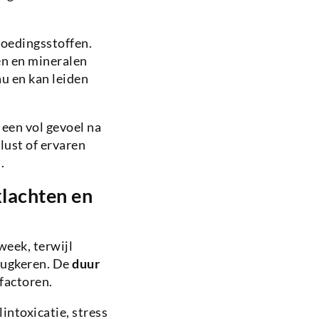
oedingsstoffen.
en en mineralen
u en kan leiden
een vol gevoel na
ust of ervaren
.
klachten en
week, terwijl
rugkeren. De
duur
factoren.
intoxicatie, stress