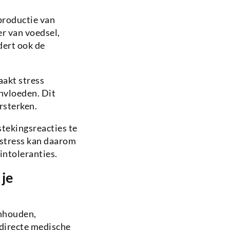
productie van
er van voedsel,
dert ook de
aakt stress
nvloeden. Dit
rsterken.
tekingsreacties te
 stress kan daarom
intoleranties.
je
anhouden,
directe medische