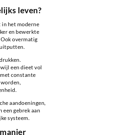
ijks leven?
 in het moderne
iker en bewerkte
. Ook overmatig
uitputten.
rdrukken.
ijl een dieet vol
n met constante
g worden,
enheid.
sche aandoeningen,
n een gebrek aan
ijke systeem.
 manier