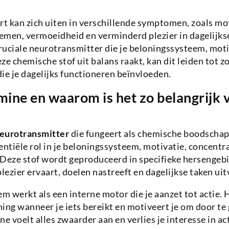
 kan zich uiten in verschillende symptomen, zoals mot
men, vermoeidheid en verminderd plezier in dagelijkse
ruciale neurotransmitter die je beloningssysteem, mot
e chemische stof uit balans raakt, kan dit leiden tot zo
ie je dagelijks functioneren beïnvloeden.
ine en waarom is het zo belangrijk v
eurotransmitter
die fungeert als chemische boodschapp
entiële rol in je beloningssysteem, motivatie, concentr
 Deze stof wordt geproduceerd in specifieke hersengeb
lezier ervaart, doelen nastreeft en dagelijkse taken uit
 werkt als een interne motor die je aanzet tot actie. H
ing wanneer je iets bereikt en motiveert je om door te
 voelt alles zwaarder aan en verlies je interesse in act