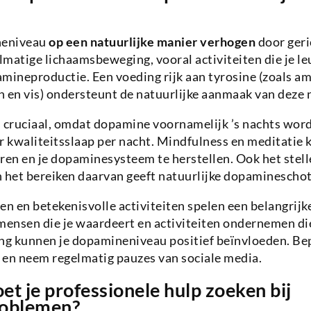
neniveau
op een natuurlijke manier verhogen
door geri
gelmatige lichaamsbeweging, vooral activiteiten die je le
mineproductie. Een voeding rijk aan tyrosine (zoals a
 en vis) ondersteunt de natuurlijke aanmaak van deze 
s cruciaal, omdat dopamine voornamelijk ’s nachts wor
r kwaliteitsslaap per nacht. Mindfulness en meditatie
ren en je dopaminesysteem te herstellen. Ook het stell
n het bereiken daarvan geeft natuurlijke dopaminescho
n en betekenisvolle activiteiten spelen een belangrijke 
ensen die je waardeert en activiteiten ondernemen die
ing kunnen je dopamineniveau positief beïnvloeden. Be
e en neem regelmatig pauzes van sociale media.
t je professionele hulp zoeken bij
oblemen?