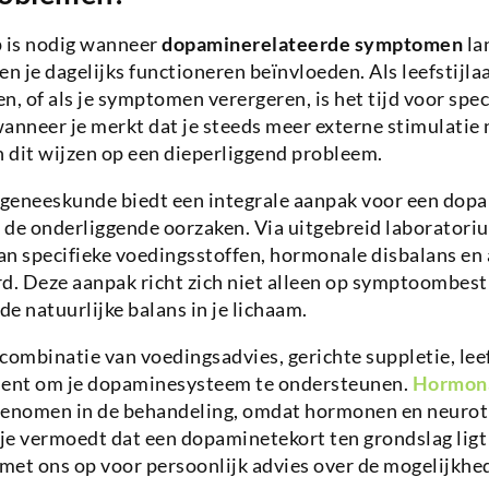
p is nodig wanneer
dopaminerelateerde symptomen
la
 je dagelijks functioneren beïnvloeden. Als leefstijl
n, of als je symptomen verergeren, is het tijd voor spec
anneer je merkt dat je steeds meer externe stimulatie 
n dit wijzen op een dieperliggend probleem.
geneeskunde biedt een integrale aanpak voor een dopa
ar de onderliggende oorzaken. Via uitgebreid laborato
an specifieke voedingsstoffen, hormonale disbalans en
. Deze aanpak richt zich niet alleen op symptoombestr
de natuurlijke balans in je lichaam.
combinatie van voedingsadvies, gerichte suppletie, leef
ent om je dopaminesysteem te ondersteunen.
Hormona
enomen in de behandeling, omdat hormonen en neurot
e vermoedt dat een dopaminetekort ten grondslag ligt 
met ons op voor persoonlijk advies over de mogelijkhe