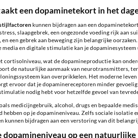
aakt een dopaminetekort in het dagel
stijlfactoren
kunnen bijdragen aan een dopaminetekort
stress, slaapgebrek, een ongezonde voeding rijk aan su
 en een gebrek aan beweging zijn belangrijke oorzaken
e media en digitale stimulatie kan je dopaminesysteem 
et cortisolniveau, wat de dopamineproductie kan onde
ort de natuurlijke aanmaak van neurotransmitters, terw
 beloningssysteem kan overprikkelen. Het moderne leve
zorgt ervoor dat je dopaminereceptoren minder gevoeli
timulatie nodig hebt voor hetzelfde gevoel van tevred
oals medicijngebruik, alcohol, drugs en bepaalde medi
 hebben op je dopamineniveau. Zelfs sociale isolatie e
ten kunnen bijdragen aan een verstoring van dit belangr
je dopamineniveau op een natuurlijke