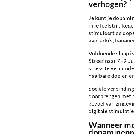
verhogen?
Je kunt je dopami
in je leefstijl. Re
stimuleert de dopa
avocado’s, bananen
Voldoende slaap i
Streef naar 7–9 uu
stress te verminde
haalbare doelen e
Sociale verbindinge
doorbrengen met m
gevoel van zingev
digitale stimulati
Wanneer moe
dopaminepr