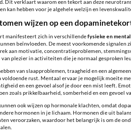
d. Dit verklaart waarom een tekort aan deze neurotran
en kan hebben voor je algehele welzijn en levenskwalite
omen wijzen op een dopaminetekor
t manifesteert zich in verschillende
fysieke en ment
n kunnen beïnvloeden. De meest voorkomende signalen z
rek aan motivatie, concentratieproblemen, stemmings
van plezier in activiteiten die je normaal gesproken leu
 hebben van slaapproblemen, traagheid en een algemeen
na voldoende rust. Mentaal ervaar je mogelijk moeite me
igheid en een gevoel alsof je door een mist leeft. Emo
n zoals prikkelbaarheid, somberheid en een gevoel va
unnen ook wijzen op hormonale klachten, omdat dop
dere hormonen in je lichaam. Hormonen die uit balans
hten veroorzaken, waardoor het belangrijk is om de on
alen.