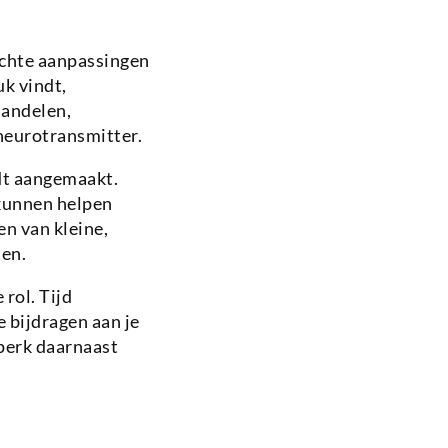
chte aanpassingen
uk vindt,
mandelen,
neurotransmitter.
dt aangemaakt.
 kunnen helpen
en van kleine,
ten.
rol. Tijd
 bijdragen aan je
perk daarnaast