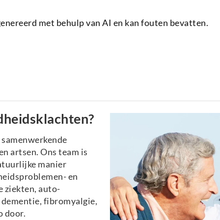
genereerd met behulp van AI en kan fouten bevatten.
dheidsklachten?
n samenwerkende
n artsen. Ons team is
atuurlijke manier
heidsproblemen- en
 ziekten, auto-
dementie, fibromyalgie,
o door.