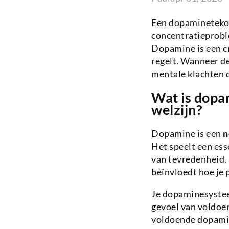
Een dopaminetekort
concentratieproble
Dopamine is een c
regelt. Wanneer dez
mentale klachten d
Wat is dopam
welzijn?
Dopamine is een
n
Het speelt een ess
van tevredenheid.
beïnvloedt hoe je p
Je dopaminesysteem
gevoel van voldoen
voldoende dopamine