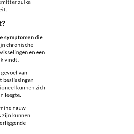
smitter zulke
it.
t?
ale symptomen
die
ijn chronische
wisselingen en een
k vindt.
 gevoel van
t beslissingen
tioneel kunnen zich
n leegte.
amine nauw
 zijn kunnen
derliggende