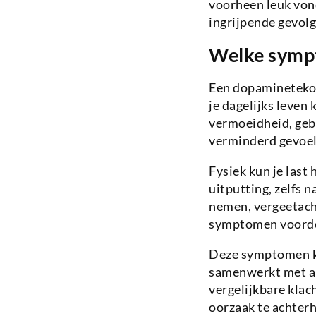
voorheen leuk von
ingrijpende gevolg
Welke sympt
Een dopaminetekor
je dagelijks leve
vermoeidheid, geb
verminderd gevoel 
Fysiek kun je last
uitputting, zelfs 
nemen, vergeetacht
symptomen voordoe
Deze symptomen k
samenwerkt met an
vergelijkbare klac
oorzaak te achterh