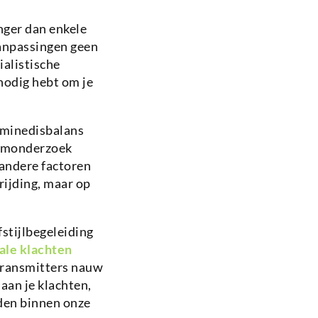
nger dan enkele
aanpassingen geen
ialistische
nodig hebt om je
mine­disbalans
riumonderzoek
 andere factoren
ijding, maar op
stijlbegeleiding
le klachten
ransmitters nauw
aan je klachten,
den binnen onze