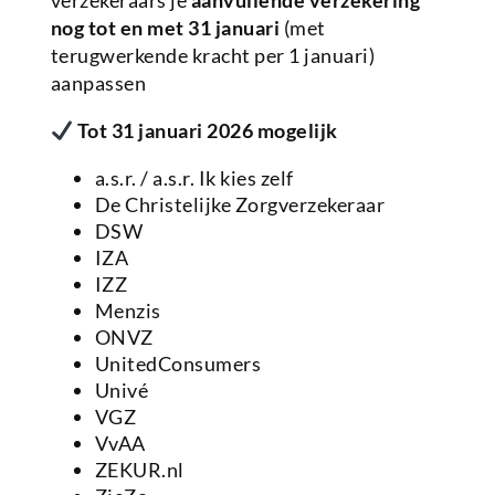
verzekeraars je
aanvullende verzekering
nog tot en met 31 januari
(met
terugwerkende kracht per 1 januari)
aanpassen
Tot 31 januari 2026 mogelijk
a.s.r. / a.s.r. Ik kies zelf
De Christelijke Zorgverzekeraar
DSW
IZA
IZZ
Menzis
ONVZ
UnitedConsumers
Univé
VGZ
VvAA
ZEKUR.nl