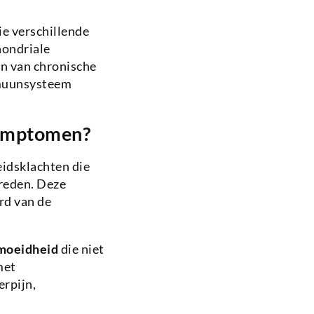
ie verschillende
hondriale
n van chronische
mmuunsysteem
symptomen?
idsklachten die
reden. Deze
rd van de
moeidheid
die niet
met
erpijn,