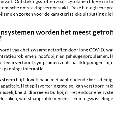
nvalt. Ontstekingsstoffen zoals cytokinen blijven in h
stemische ontsteking veroorzaakt. Deze biologische pr
lisme en zorgen voor de karakteristieke uitputting di
nsystemen worden het meest getrof
?
wordt vaak het zwaarst getroffen door long COVID, wat
ntratieproblemen, hoofdpijn en geheugenproblemen. 
systeem vertoont symptomen zoals hartkloppingen, pijn
nspanningstolerantie.
systeem
blijft kwetsbaar, met aanhoudende kortademig
paciteit. Het spijsverteringsstelsel kan verstoord rak
isselijkheid, diarree en buikpijn. Het endocriene sys
geld raken, wat slaapproblemen en stemmingswisseling