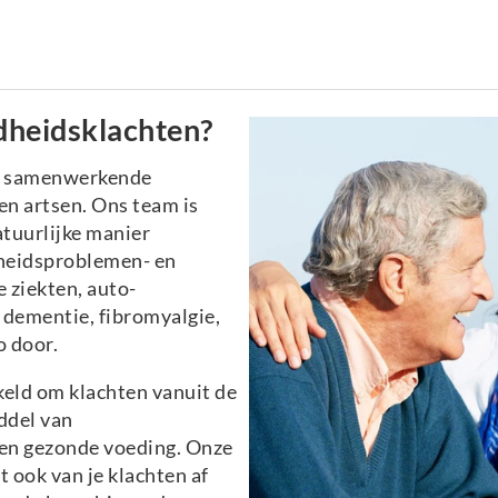
dheidsklachten?
n samenwerkende
n artsen. Ons team is
atuurlijke manier
heidsproblemen- en
 ziekten, auto-
dementie, fibromyalgie,
o door.
eld om klachten vanuit de
ddel van
e en gezonde voeding. Onze
t ook van je klachten af