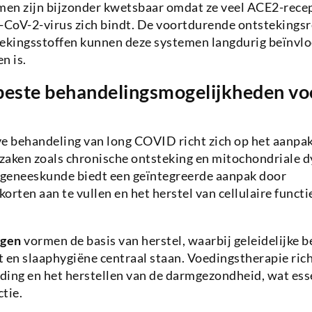
en zijn bijzonder kwetsbaar omdat ze veel ACE2-rece
CoV-2-virus zich bindt. De voortdurende ontstekingsr
tekingsstoffen kunnen deze systemen langdurig beïnvlo
n is.
 beste behandelingsmogelijkheden vo
ve behandeling van long COVID richt zich op het aanpa
zaken zoals chronische ontsteking en mitochondriale d
geneeskunde biedt een geïntegreerde aanpak door
orten aan te vullen en het herstel van cellulaire functi
ngen
vormen de basis van herstel, waarbij geleidelijke 
n slaaphygiëne centraal staan. Voedingstherapie richt
ing en het herstellen van de darmgezondheid, wat esse
tie.