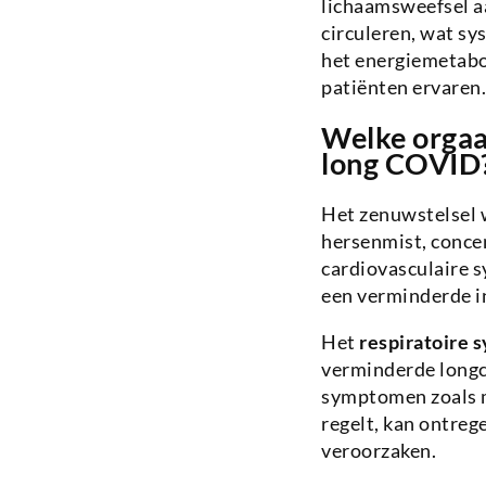
lichaamsweefsel aa
circuleren, wat sy
het energiemetabo
patiënten ervaren.
Welke orgaa
long COVID
Het zenuwstelsel 
hersenmist, conce
cardiovasculaire 
een verminderde i
Het
respiratoire 
verminderde longca
symptomen zoals m
regelt, kan ontre
veroorzaken.