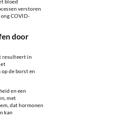
et bloed
ocessen verstoren
e long COVID-
fen door
 resulteert in
Het
 op de borst en
heid en een
en, met
teem, dat hormonen
en kan