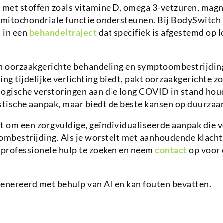
e met stoffen zoals vitamine D, omega 3-vetzuren, mag
mitochondriale functie ondersteunen. Bij BodySwitc
 in een
behandeltraject
dat specifiek is afgestemd op
en oorzaakgerichte behandeling en symptoombestrijding
g tijdelijke verlichting biedt, pakt oorzaakgerichte zo
logische verstoringen aan die long COVID in stand hou
stische aanpak, maar biedt de beste kansen op duurzaa
 om een zorgvuldige, geïndividualiseerde aanpak die v
mbestrijding. Als je worstelt met aanhoudende klach
 professionele hulp te zoeken en neem
contact
op voor 
genereerd met behulp van AI en kan fouten bevatten.