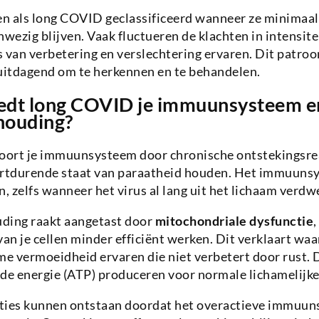
als long COVID geclassificeerd wanneer ze minimaal 
anwezig blijven. Vaak fluctueren de klachten in intensite
 van verbetering en verslechtering ervaren. Dit patro
itdagend om te herkennen en te behandelen.
edt long COVID je immuunsysteem e
houding?
ort je immuunsysteem door chronische ontstekingsrea
ortdurende staat van paraatheid houden. Het immuunsy
n, zelfs wanneer het virus al lang uit het lichaam verdw
ding raakt aangetast door
mitochondriale dysfunctie
,
van je cellen minder efficiënt werken. Dit verklaart 
e vermoeidheid ervaren die niet verbetert door rust.
e energie (ATP) produceren voor normale lichamelijke 
ies kunnen ontstaan doordat het overactieve immuun