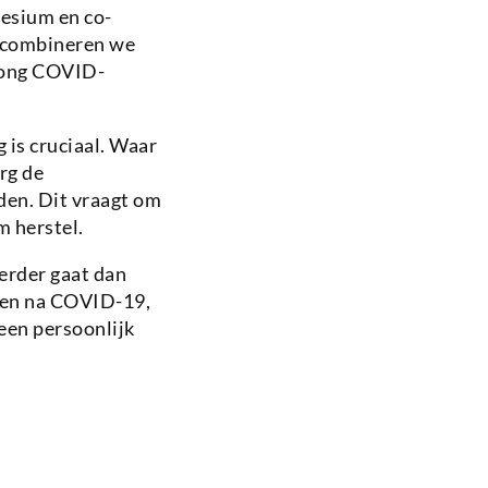
nesium en co-
h combineren we
 long COVID-
 is cruciaal. Waar
rg de
den. Dit vraagt om
m herstel.
erder gaat dan
ten na COVID-19,
een persoonlijk