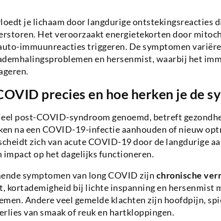
oedt je lichaam door langdurige ontstekingsreacties d
rstoren. Het veroorzaakt energietekorten door mitoc
 auto-immuunreacties triggeren. De symptomen variëre
 ademhalingsproblemen en hersenmist, waarbij het i
eageren.
 COVID precies en hoe herken je de 
ieel post-COVID-syndroom genoemd, betreft gezondhe
eken na een COVID-19-infectie aanhouden of nieuw opt
cheidt zich van acute COVID-19 door de langdurige aa
impact op het dagelijks functioneren.
ende symptomen van long COVID zijn
chronische ver
t, kortademigheid bij lichte inspanning en hersenmist 
men. Andere veel gemelde klachten zijn hoofdpijn, spi
rlies van smaak of reuk en hartkloppingen.