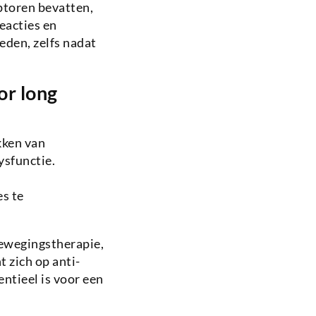
ptoren bevatten,
eacties en
eden, zelfs nadat
or long
kken van
ysfunctie.
es te
bewegingstherapie,
 zich op anti-
ntieel is voor een