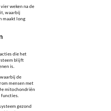
vier weken na de
it, waarbij
on maakt long
n
cties die het
steem blijft
enen is.
 waarbij de
waarom mensen met
 De mitochondriën
functies.
systeem gezond