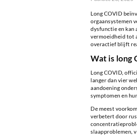
Long COVID beïnvl
orgaansystemen ve
dysfunctie en kan
vermoeidheid tot
overactief blijft r
Wat is long
Long COVID, offic
langer dan vier w
aandoening onders
symptomen en hun 
De meest voorkom
verbetert door rus
concentratieproble
slaapproblemen, ve