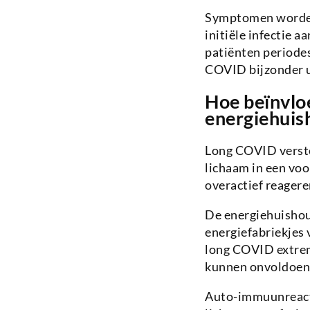
Symptomen worden 
initiële infectie a
patiënten periodes
COVID bijzonder u
Hoe beïnvlo
energiehuis
Long COVID versto
lichaam in een vo
overactief reagere
De energiehuishou
energiefabriekjes 
long COVID extrem
kunnen onvoldoend
Auto-immuunreact