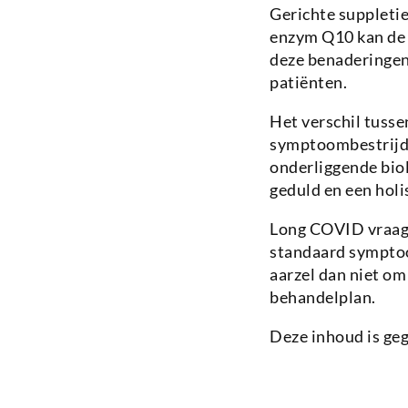
Gerichte suppleti
enzym Q10 kan de 
deze benaderingen
patiënten.
Het verschil tuss
symptoombestrijdin
onderliggende bio
geduld en een holi
Long COVID vraagt
standaard symptoo
aarzel dan niet om
behandelplan.
Deze inhoud is ge