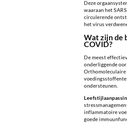
Deze orgaansystem
waaraan het SARS-
circulerende onts
het virus verdwene
Wat zijn de
COVID?
De meest effectie
onderliggende oor
Orthomoleculaire 
voedingsstoffentek
ondersteunen.
Leefstijlaanpassi
stressmanagement e
inflammatoire voed
goede immuunfunc