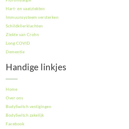
BodySwitch Son en Breugel
Hart- en vaatziekten
BodySwitch Tiel
Immuunsysteem versterken
BodySwitch Tilburg
BodySwitch Utrecht
Schildklierklachten
BodySwitch Veluwe
Ziekte van Crohn
BodySwitch Venlo
Long COVID
BodySwitch Vlaardingen
Dementie
BodySwitch Wageningen
BodySwitch Westland
Handige linkjes
BodySwitch Zaandam
BodySwitch Zeist
BodySwitch Zoetermeer
BodySwitch Zuid-Kennemerland
Home
BodySwitch Zuid-Limburg
Over ons
BodySwitch Zwolle
BodySwitch vestigingen
BodySwitch zakelijk
Facebook