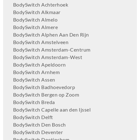
BodySwitch Achterhoek
BodySwitch Alkmaar
BodySwitch Almelo
BodySwitch Almere
BodySwitch Alphen Aan Den Rijn
BodySwitch Amstelveen
BodySwitch Amsterdam-Centrum
BodySwitch Amsterdam-West
BodySwitch Apeldoorn
BodySwitch Arnhem
BodySwitch Assen
BodySwitch Badhoevedorp
BodySwitch Bergen op Zoom
BodySwitch Breda
BodySwitch Capelle aan den Ijssel
BodySwitch Delft
BodySwitch Den Bosch
BodySwitch Deventer
BodySwitch Doetinchem