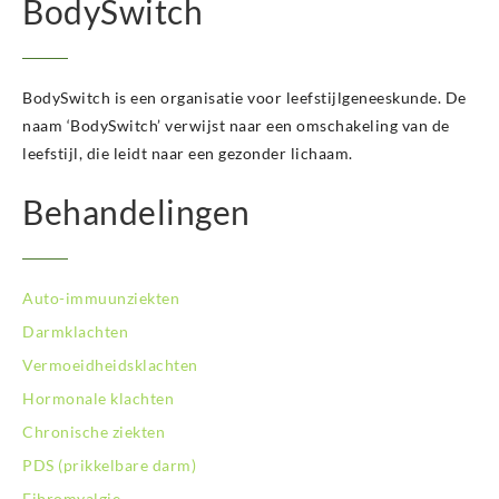
BodySwitch
BodySwitch Hoofddorp
BodySwitch Hoorn
BodySwitch Kampen
BodySwitch Kerkrade
BodySwitch is een organisatie voor leefstijlgeneeskunde. De
BodySwitch Krimpenerwaard
naam ‘BodySwitch’ verwijst naar een omschakeling van de
BodySwitch Leeuwarden
leefstijl, die leidt naar een gezonder lichaam.
BodySwitch Leiden
BodySwitch Lelystad
Behandelingen
BodySwitch Maastricht
BodySwitch Nieuwegein
BodySwitch Nijkerk
Auto-immuunziekten
BodySwitch Nijmegen
BodySwitch Oss
Darmklachten
BodySwitch Purmerend
Vermoeidheidsklachten
BodySwitch Roosendaal
Hormonale klachten
BodySwitch Rotterdam-Centrum
Chronische ziekten
BodySwitch Rotterdam-Kralingen
BodySwitch Rotterdam-Oost
PDS (prikkelbare darm)
BodySwitch Schiedam
Fibromyalgie