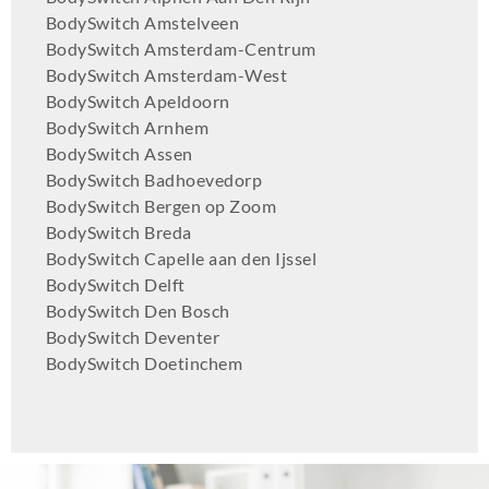
BodySwitch Amstelveen
BodySwitch Amsterdam-Centrum
BodySwitch Amsterdam-West
BodySwitch Apeldoorn
BodySwitch Arnhem
BodySwitch Assen
BodySwitch Badhoevedorp
BodySwitch Bergen op Zoom
BodySwitch Breda
BodySwitch Capelle aan den Ijssel
BodySwitch Delft
BodySwitch Den Bosch
BodySwitch Deventer
BodySwitch Doetinchem
BodySwitch Dordrecht
BodySwitch Ede
BodySwitch Eindhoven
BodySwitch Emmen