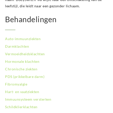
BodySwitch Leeuwarden
leefstijl, die leidt naar een gezonder lichaam.
BodySwitch Leiden
BodySwitch Lelystad
Behandelingen
BodySwitch Maastricht
BodySwitch Nieuwegein
BodySwitch Nijkerk
Auto-immuunziekten
BodySwitch Nijmegen
BodySwitch Oss
Darmklachten
BodySwitch Purmerend
Vermoeidheidsklachten
BodySwitch Roosendaal
Hormonale klachten
BodySwitch Rotterdam-Centrum
Chronische ziekten
BodySwitch Rotterdam-Kralingen
BodySwitch Rotterdam-Oost
PDS (prikkelbare darm)
BodySwitch Schiedam
Fibromyalgie
BodySwitch Son en Breugel
Hart- en vaatziekten
BodySwitch Tiel
Immuunsysteem versterken
BodySwitch Tilburg
BodySwitch Utrecht
Schildklierklachten
BodySwitch Veluwe