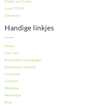
Ziekte van Crohn
BodySwitch Venlo
Long COVID
BodySwitch Vlaardingen
Dementie
BodySwitch Wageningen
BodySwitch Westland
Handige linkjes
BodySwitch Zaandam
BodySwitch Zeist
BodySwitch Zoetermeer
BodySwitch Zuid-Kennemerland
Home
BodySwitch Zuid-Limburg
Over ons
BodySwitch Zwolle
BodySwitch vestigingen
BodySwitch zakelijk
Facebook
LinkedIn
Webshop
Werkwijze
Blog