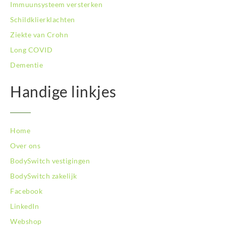
Immuunsysteem versterken
BodySwitch Tilburg
Schildklierklachten
BodySwitch Utrecht
Ziekte van Crohn
BodySwitch Veluwe
BodySwitch Venlo
Long COVID
BodySwitch Vlaardingen
Dementie
BodySwitch Wageningen
BodySwitch Westland
Handige linkjes
BodySwitch Zaandam
BodySwitch Zeist
BodySwitch Zoetermeer
Home
BodySwitch Zuid-Kennemerland
BodySwitch Zuid-Limburg
Over ons
BodySwitch Zwolle
BodySwitch vestigingen
BodySwitch zakelijk
Facebook
LinkedIn
Webshop