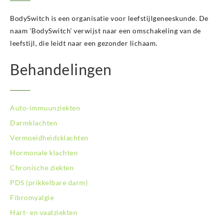
BodySwitch Kampen
BodySwitch is een organisatie voor leefstijlgeneeskunde. De
BodySwitch Kerkrade
BodySwitch Krimpenerwaard
naam ‘BodySwitch’ verwijst naar een omschakeling van de
BodySwitch Leeuwarden
leefstijl, die leidt naar een gezonder lichaam.
BodySwitch Leiden
Behandelingen
BodySwitch Lelystad
BodySwitch Maastricht
BodySwitch Nieuwegein
BodySwitch Nijkerk
Auto-immuunziekten
BodySwitch Nijmegen
Darmklachten
BodySwitch Oss
Vermoeidheidsklachten
BodySwitch Purmerend
BodySwitch Roosendaal
Hormonale klachten
BodySwitch Rotterdam-Centrum
Chronische ziekten
BodySwitch Rotterdam-Kralingen
PDS (prikkelbare darm)
BodySwitch Rotterdam-Oost
Fibromyalgie
BodySwitch Schiedam
BodySwitch Son en Breugel
Hart- en vaatziekten
BodySwitch Tiel