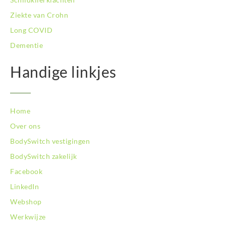
BodySwitch Utrecht
Ziekte van Crohn
BodySwitch Veluwe
BodySwitch Venlo
Long COVID
BodySwitch Vlaardingen
Dementie
BodySwitch Wageningen
BodySwitch Westland
Handige linkjes
BodySwitch Zaandam
BodySwitch Zeist
BodySwitch Zoetermeer
Home
BodySwitch Zuid-Kennemerland
BodySwitch Zuid-Limburg
Over ons
BodySwitch Zwolle
BodySwitch vestigingen
BodySwitch zakelijk
Facebook
LinkedIn
Webshop
Werkwijze