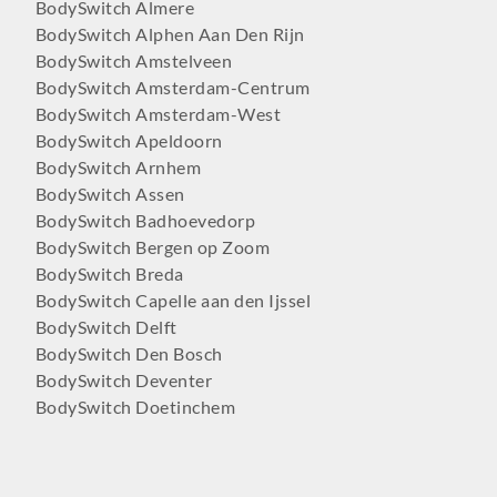
BodySwitch Almere
BodySwitch Alphen Aan Den Rijn
BodySwitch Amstelveen
BodySwitch Amsterdam-Centrum
BodySwitch Amsterdam-West
BodySwitch Apeldoorn
BodySwitch Arnhem
BodySwitch Assen
BodySwitch Badhoevedorp
BodySwitch Bergen op Zoom
BodySwitch Breda
BodySwitch Capelle aan den Ijssel
BodySwitch Delft
BodySwitch Den Bosch
BodySwitch Deventer
BodySwitch Doetinchem
BodySwitch Dordrecht
BodySwitch Ede
BodySwitch Eindhoven