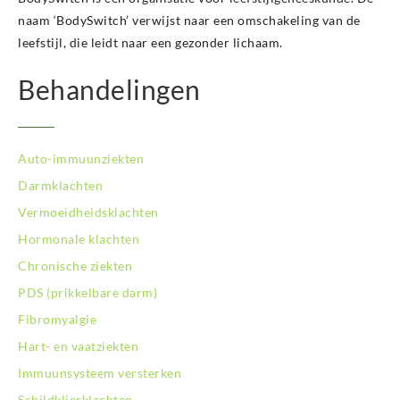
BodySwitch Krimpenerwaard
naam ‘BodySwitch’ verwijst naar een omschakeling van de
BodySwitch Leeuwarden
leefstijl, die leidt naar een gezonder lichaam.
BodySwitch Leiden
Behandelingen
BodySwitch Lelystad
BodySwitch Maastricht
BodySwitch Nieuwegein
BodySwitch Nijkerk
Auto-immuunziekten
BodySwitch Nijmegen
Darmklachten
BodySwitch Oss
Vermoeidheidsklachten
BodySwitch Purmerend
BodySwitch Roosendaal
Hormonale klachten
BodySwitch Rotterdam-Centrum
Chronische ziekten
BodySwitch Rotterdam-Kralingen
PDS (prikkelbare darm)
BodySwitch Rotterdam-Oost
Fibromyalgie
BodySwitch Schiedam
BodySwitch Son en Breugel
Hart- en vaatziekten
BodySwitch Tiel
Immuunsysteem versterken
BodySwitch Tilburg
Schildklierklachten