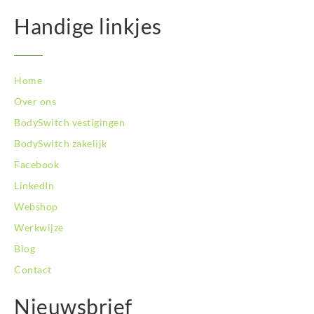
BodySwitch Westland
Handige linkjes
BodySwitch Zaandam
BodySwitch Zeist
BodySwitch Zoetermeer
Home
BodySwitch Zuid-Kennemerland
BodySwitch Zuid-Limburg
Over ons
BodySwitch Zwolle
BodySwitch vestigingen
BodySwitch zakelijk
Facebook
LinkedIn
Webshop
Werkwijze
Blog
Contact
Nieuwsbrief