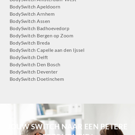
BodySwitch Apeldoorn
BodySwitch Arnhem
BodySwitch Assen
BodySwitch Badhoevedorp
BodySwitch Bergen op Zoom
BodySwitch Breda
BodySwitch Capelle aan den Ijssel
BodySwitch Delft
BodySwitch Den Bosch
BodySwitch Deventer
BodySwitch Doetinchem
BodySwitch Dordrecht
BodySwitch Ede
BodySwitch Eindhoven
BodySwitch Emmen
BodySwitch Enschede
BodySwitch Gilze-Rijen
JOUW SWITCH NAAR EEN BETERE
BodySwitch Goeree-Overflakkee