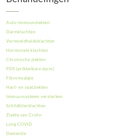
BodySwitch Maastricht
BodySwitch Nieuwegein
BodySwitch Nijkerk
Auto-immuunziekten
BodySwitch Nijmegen
Darmklachten
BodySwitch Oss
Vermoeidheidsklachten
BodySwitch Purmerend
BodySwitch Roosendaal
Hormonale klachten
BodySwitch Rotterdam-Centrum
Chronische ziekten
BodySwitch Rotterdam-Kralingen
PDS (prikkelbare darm)
BodySwitch Rotterdam-Oost
Fibromyalgie
BodySwitch Schiedam
BodySwitch Son en Breugel
Hart- en vaatziekten
BodySwitch Tiel
Immuunsysteem versterken
BodySwitch Tilburg
Schildklierklachten
BodySwitch Utrecht
Ziekte van Crohn
BodySwitch Veluwe
BodySwitch Venlo
Long COVID
BodySwitch Vlaardingen
Dementie
BodySwitch Wageningen