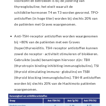
voorkomt en betrokken is bij de jodering van
thyreoglobuline; het eiwit waaruit de
schildklierhormonen T4 en T3 worden gevormd. TPO-
antistoffen (in hoge titer) worden bij slechts 20% van
de patiënten met Graves waargenomen.
Anti-TSH-receptor antistoffen worden waargenomen
bij >80% van de patiënten met een Graves
(hyper)thyreoïditis. TSH-receptor antistoffen kunnen
zowel de receptor- activiteit stimuleren of blokkeren.
Gebruikte (oude) benamingen hiervoor zijn: TBII
(thyrotropin binding inhibiting immunoglobulins), TSI
(thyroid stimulating immuno- globulins) en TSBI
(thyroid blocking immunoglobulins). TSH-R antistoffen
worden bij slechts 20% van de Hashimoto patiënten
waargenomen.