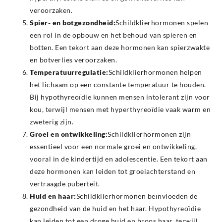
veroorzaken.
Spier- en botgezondheid:
Schildklierhormonen spelen
een rol in de opbouw en het behoud van spieren en
botten. Een tekort aan deze hormonen kan spierzwakte
en botverlies veroorzaken.
Temperatuurregulatie:
Schildklierhormonen helpen
het lichaam op een constante temperatuur te houden.
Bij hypothyreoïdie kunnen mensen intolerant zijn voor
kou, terwijl mensen met hyperthyreoïdie vaak warm en
zweterig zijn.
Groei en ontwikkeling:
Schildklierhormonen zijn
essentieel voor een normale groei en ontwikkeling,
vooral in de kindertijd en adolescentie. Een tekort aan
deze hormonen kan leiden tot groeiachterstand en
vertraagde puberteit.
Huid en haar:
Schildklierhormonen beïnvloeden de
gezondheid van de huid en het haar. Hypothyreoïdie
kan leiden tot een droge huid en broos haar, terwijl