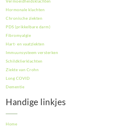
Vermoeidheidsklachten
BodySwitch Roosendaal
Hormonale klachten
BodySwitch Rotterdam-Centrum
Chronische ziekten
BodySwitch Rotterdam-Kralingen
BodySwitch Rotterdam-Oost
PDS (prikkelbare darm)
BodySwitch Schiedam
Fibromyalgie
BodySwitch Son en Breugel
Hart- en vaatziekten
BodySwitch Tiel
Immuunsysteem versterken
BodySwitch Tilburg
BodySwitch Utrecht
Schildklierklachten
BodySwitch Veluwe
Ziekte van Crohn
BodySwitch Venlo
Long COVID
BodySwitch Vlaardingen
Dementie
BodySwitch Wageningen
BodySwitch Westland
Handige linkjes
BodySwitch Zaandam
BodySwitch Zeist
BodySwitch Zoetermeer
BodySwitch Zuid-Kennemerland
Home