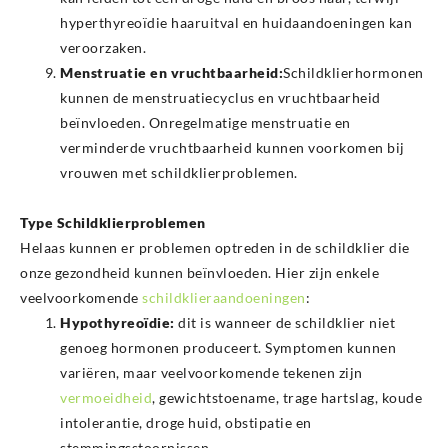
hyperthyreoïdie haaruitval en huidaandoeningen kan
veroorzaken.
Menstruatie en vruchtbaarheid:
Schildklierhormonen
kunnen de menstruatiecyclus en vruchtbaarheid
beïnvloeden. Onregelmatige menstruatie en
verminderde vruchtbaarheid kunnen voorkomen bij
vrouwen met schildklierproblemen.
Type Schildklierproblemen
Helaas kunnen er problemen optreden in de schildklier die
onze gezondheid kunnen beïnvloeden. Hier zijn enkele
veelvoorkomende
schildklieraandoeningen
:
Hypothyreoïdie:
dit is wanneer de schildklier niet
genoeg hormonen produceert. Symptomen kunnen
variëren, maar veelvoorkomende tekenen zijn
vermoeidheid
, gewichtstoename, trage hartslag, koude
intolerantie, droge huid, obstipatie en
stemmingsstoornissen.