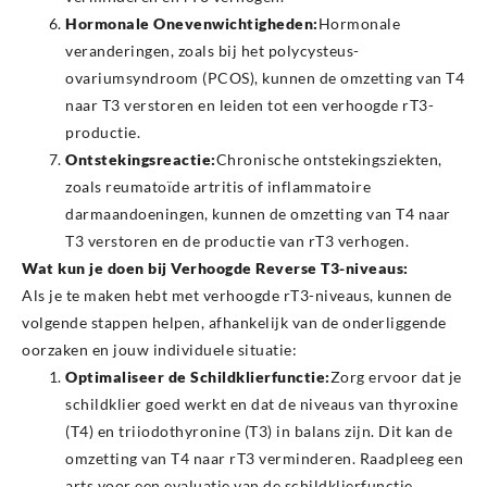
Hormonale Onevenwichtigheden:
Hormonale
veranderingen, zoals bij het polycysteus-
ovariumsyndroom (PCOS), kunnen de omzetting van T4
naar T3 verstoren en leiden tot een verhoogde rT3-
productie.
Ontstekingsreactie:
Chronische ontstekingsziekten,
zoals reumatoïde artritis of inflammatoire
darmaandoeningen, kunnen de omzetting van T4 naar
T3 verstoren en de productie van rT3 verhogen.
Wat kun je doen bij Verhoogde Reverse T3-niveaus:
Als je te maken hebt met verhoogde rT3-niveaus, kunnen de
volgende stappen helpen, afhankelijk van de onderliggende
oorzaken en jouw individuele situatie:
Optimaliseer de Schildklierfunctie:
Zorg ervoor dat je
schildklier goed werkt en dat de niveaus van thyroxine
(T4) en triiodothyronine (T3) in balans zijn. Dit kan de
omzetting van T4 naar rT3 verminderen. Raadpleeg een
arts voor een evaluatie van de schildklierfunctie.