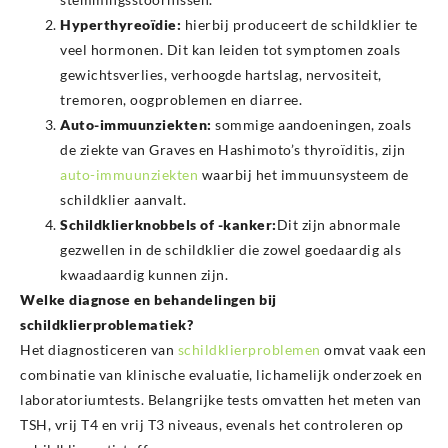
Hyperthyreoïdie:
hierbij produceert de schildklier te
veel hormonen. Dit kan leiden tot symptomen zoals
gewichtsverlies, verhoogde hartslag, nervositeit,
tremoren, oogproblemen en diarree.
Auto-immuunziekten:
sommige aandoeningen, zoals
de ziekte van Graves en Hashimoto’s thyroïditis, zijn
auto-immuunziekten
waarbij het immuunsysteem de
schildklier aanvalt.
Schildklierknobbels of -kanker:
Dit zijn abnormale
gezwellen in de schildklier die zowel goedaardig als
kwaadaardig kunnen zijn.
Welke diagnose en behandelingen bij
schildklierproblematiek?
Het diagnosticeren van
schildklierproblemen
omvat vaak een
combinatie van klinische evaluatie, lichamelijk onderzoek en
laboratoriumtests. Belangrijke tests omvatten het meten van
TSH, vrij T4 en vrij T3 niveaus, evenals het controleren op