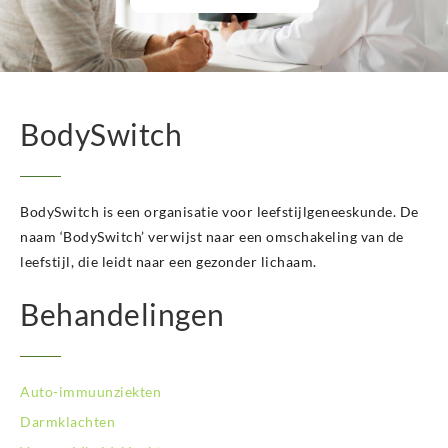
BodySwitch Helmond
BodySwitch Hengelo OV
BodySwitch Het Gooi
BodySwitch Hilversum
BodySwitch Hoeksche Waard
BodySwitch
BodySwitch Hoofddorp
BodySwitch Hoorn
BodySwitch Kampen
BodySwitch Kerkrade
BodySwitch is een organisatie voor leefstijlgeneeskunde. De
BodySwitch Krimpenerwaard
naam ‘BodySwitch’ verwijst naar een omschakeling van de
BodySwitch Leeuwarden
leefstijl, die leidt naar een gezonder lichaam.
BodySwitch Leiden
BodySwitch Lelystad
Behandelingen
BodySwitch Maastricht
BodySwitch Nieuwegein
BodySwitch Nijkerk
Auto-immuunziekten
BodySwitch Nijmegen
BodySwitch Oss
Darmklachten
BodySwitch Purmerend