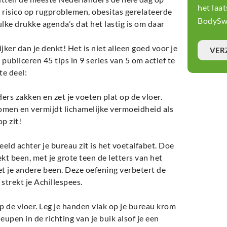
het laa
 risico op rugproblemen, obesitas gerelateerde
BodySwi
lke drukke agenda’s dat het lastig is om daar
jker dan je denkt! Het is niet alleen goed voor je
VER
publiceren 45 tips in 9 series van 5 om actief te
te deel:
ders zakken en zet je voeten plat op de vloer.
men en vermijdt lichamelijke vermoeidheid als
p zit!
eld achter je bureau zit is het voetalfabet. Doe
kt been, met je grote teen de letters van het
 met je andere been. Deze oefening verbetert de
strekt je Achillespees.
op de vloer. Leg je handen vlak op je bureau krom
heupen in de richting van je buik alsof je een