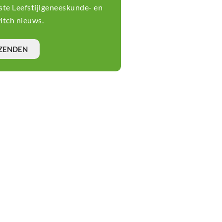
tste Leefstijlgeneeskunde- en
tch nieuws.
ZENDEN