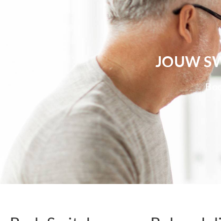
JOUW SW
Bod