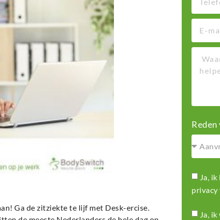
Reden 
Ja, i
privacy
n! Ga de zitziekte te lijf met Desk-ercise.
Ja, i
 zitten de meeste Nederlanders de hele dag op