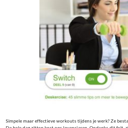
Simpele maar effectieve workouts tijdens je werk? Ze bestaa
De hele dag zitten kost ons levensjaren. Ondanks dit feit,