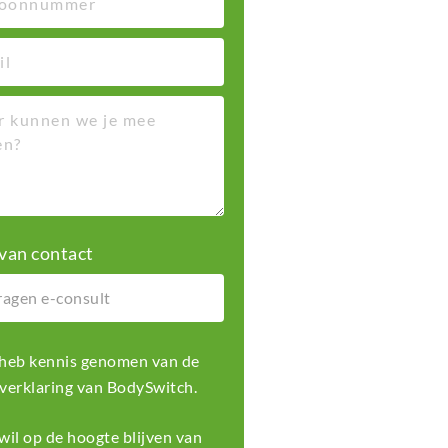
van contact
k heb kennis genomen van de
 verklaring
van BodySwitch.
k wil op de hoogte blijven van