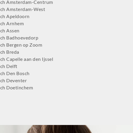
tch Amsterdam-Centrum
tch Amsterdam-West
ch Apeldoorn
tch Arnhem
ch Assen
ch Badhoevedorp
ch Bergen op Zoom
ch Breda
h Capelle aan den Ijssel
ch Delft
ch Den Bosch
ch Deventer
ch Doetinchem
ch Dordrecht
ch Ede
ch Eindhoven
tch Emmen
ch Enschede
ch Gilze-Rijen