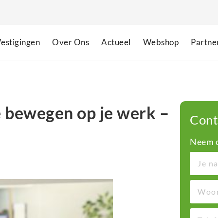
estigingen
Over Ons
Actueel
Webshop
Partne
e bewegen op je werk –
Cont
Neem c