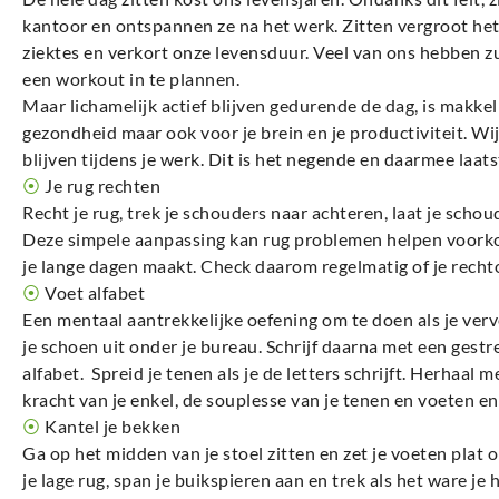
kantoor en ontspannen ze na het werk. Zitten vergroot het
ziektes en verkort onze levensduur. Veel van ons hebben zu
een workout in te plannen.
Maar lichamelijk actief blijven gedurende de dag, is makkeli
gezondheid maar ook voor je brein en je productiviteit. Wij 
blijven tijdens je werk. Dit is het negende en daarmee laats
⦿
Je rug rechten
Recht je rug, trek je schouders naar achteren, laat je schou
Deze simpele aanpassing kan rug problemen helpen voorko
je lange dagen maakt. Check daarom regelmatig of je rechto
⦿
Voet alfabet
Een mentaal aantrekkelijke oefening om te doen als je verve
je schoen uit onder je bureau. Schrijf daarna met een gestre
alfabet. Spreid je tenen als je de letters schrijft. Herhaal
kracht van je enkel, de souplesse van je tenen en voeten en 
⦿
Kantel je bekken
Ga op het midden van je stoel zitten en zet je voeten plat 
je lage rug, span je buikspieren aan en trek als het ware je 