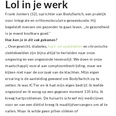
Lol in je werk
Frank Jonkers (52), oprichter van BodySwitch, een praktijk
voor integrale en orthomoleculaire geneeskunde. Hij
begeleidt mensen om gezonder te gaan leven. ,,Je gezondheid
is je meest kostbare goed.’’
Hoe ben je in dit vak gekomen?
,, Overgewicht, diabetes,
hart- en vaatziekten
en chronische
ziektebeelden zijn bijna altijd te herleiden naar onze
omgeving en een ongezonde levensstijl. We doen in onze
maatschappij vooral aan symptoombestrijding, maar we
kijken niet naar de oorzaak van de klachten. Mijn eigen
ervaring is de aanleiding geweest om BodySwitch op te
zetten. Ik was ICT’er en ik had mijn eigen bedrijf. Ik leefde
ongezond en ik woog op een gegeven moment 135 kilo. Ik
kreeg hartproblemen. De huisarts schreef mij medicijnen
voor en van een diëtist kreeg ik maaltijdvervangers om af te
vallen. Maar ik wilde geen pillen slikken of