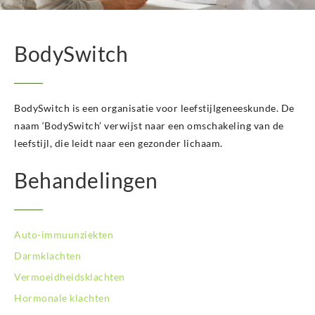
BodySwitch Het Gooi
BodySwitch Hilversum
BodySwitch Hoeksche Waard
BodySwitch
BodySwitch Hoofddorp
BodySwitch Hoorn
BodySwitch Kampen
BodySwitch Kerkrade
BodySwitch is een organisatie voor leefstijlgeneeskunde. De
BodySwitch Krimpenerwaard
naam ‘BodySwitch’ verwijst naar een omschakeling van de
BodySwitch Leeuwarden
leefstijl, die leidt naar een gezonder lichaam.
BodySwitch Leiden
BodySwitch Lelystad
Behandelingen
BodySwitch Maastricht
BodySwitch Nieuwegein
BodySwitch Nijkerk
Auto-immuunziekten
BodySwitch Nijmegen
BodySwitch Oss
Darmklachten
BodySwitch Purmerend
Vermoeidheidsklachten
BodySwitch Roosendaal
Hormonale klachten
BodySwitch Rotterdam-Centrum