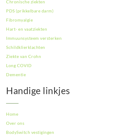
Chronische ziekten
BodySwitch Rotterdam-Kralingen
BodySwitch Rotterdam-Oost
PDS (prikkelbare darm)
BodySwitch Schiedam
Fibromyalgie
BodySwitch Son en Breugel
Hart- en vaatziekten
BodySwitch Tiel
Immuunsysteem versterken
BodySwitch Tilburg
BodySwitch Utrecht
Schildklierklachten
BodySwitch Veluwe
Ziekte van Crohn
BodySwitch Venlo
Long COVID
BodySwitch Vlaardingen
Dementie
BodySwitch Wageningen
BodySwitch Westland
Handige linkjes
BodySwitch Zaandam
BodySwitch Zeist
BodySwitch Zoetermeer
BodySwitch Zuid-Kennemerland
Home
BodySwitch Zuid-Limburg
Over ons
BodySwitch Zwolle
BodySwitch vestigingen