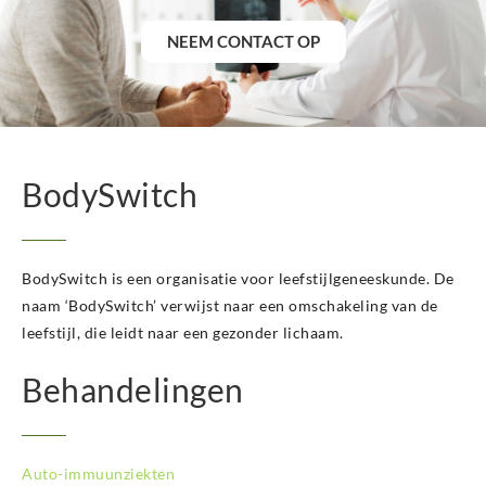
BodySwitch Heemskerk
BodySwitch Heerlen
NEEM CONTACT OP
BodySwitch Helmond
BodySwitch Hengelo OV
BodySwitch Het Gooi
BodySwitch Hilversum
BodySwitch Hoeksche Waard
BodySwitch
BodySwitch Hoofddorp
BodySwitch Hoorn
BodySwitch Kampen
BodySwitch Kerkrade
BodySwitch is een organisatie voor leefstijlgeneeskunde. De
BodySwitch Krimpenerwaard
naam ‘BodySwitch’ verwijst naar een omschakeling van de
BodySwitch Leeuwarden
leefstijl, die leidt naar een gezonder lichaam.
BodySwitch Leiden
BodySwitch Lelystad
Behandelingen
BodySwitch Maastricht
BodySwitch Nieuwegein
BodySwitch Nijkerk
Auto-immuunziekten
BodySwitch Nijmegen