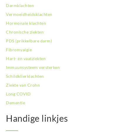
BodySwitch Oss
Darmklachten
BodySwitch Purmerend
Vermoeidheidsklachten
BodySwitch Roosendaal
Hormonale klachten
BodySwitch Rotterdam-Centrum
Chronische ziekten
BodySwitch Rotterdam-Kralingen
BodySwitch Rotterdam-Oost
PDS (prikkelbare darm)
BodySwitch Schiedam
Fibromyalgie
BodySwitch Son en Breugel
Hart- en vaatziekten
BodySwitch Tiel
Immuunsysteem versterken
BodySwitch Tilburg
BodySwitch Utrecht
Schildklierklachten
BodySwitch Veluwe
Ziekte van Crohn
BodySwitch Venlo
Long COVID
BodySwitch Vlaardingen
Dementie
BodySwitch Wageningen
BodySwitch Westland
Handige linkjes
BodySwitch Zaandam
BodySwitch Zeist
BodySwitch Zoetermeer