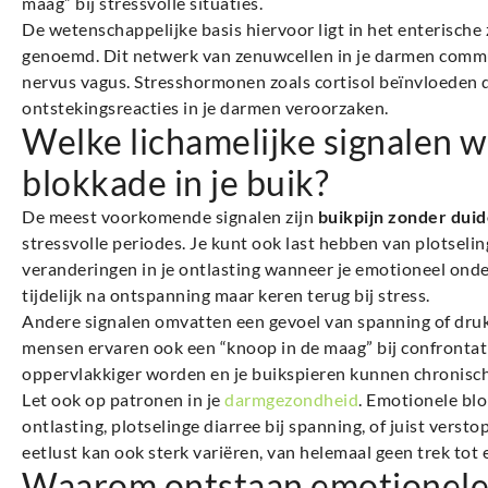
maag” bij stressvolle situaties.
De wetenschappelijke basis hiervoor ligt in het enterische
genoemd. Dit netwerk van zenuwcellen in je darmen commu
nervus vagus. Stresshormonen zoals cortisol beïnvloeden d
ontstekingsreacties in je darmen veroorzaken.
Welke lichamelijke signalen 
blokkade in je buik?
De meest voorkomende signalen zijn
buikpijn zonder dui
stressvolle periodes. Je kunt ook last hebben van plotseli
veranderingen in je ontlasting wanneer je emotioneel ond
tijdelijk na ontspanning maar keren terug bij stress.
Andere signalen omvatten een gevoel van spanning of druk 
mensen ervaren ook een “knoop in de maag” bij confrontati
oppervlakkiger worden en je buikspieren kunnen chronisc
Let ook op patronen in je
darmgezondheid
. Emotionele bl
ontlasting, plotselinge diarree bij spanning, of juist verst
eetlust kan ook sterk variëren, van helemaal geen trek tot 
Waarom ontstaan emotionele b