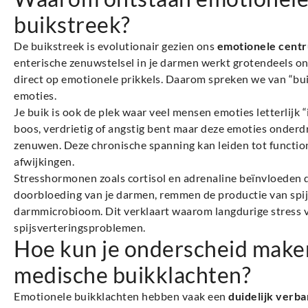
buikstreek?
De buikstreek is evolutionair gezien ons
emotionele cent
enterische zenuwstelsel in je darmen werkt grotendeels o
direct op emotionele prikkels. Daarom spreken we van “buikg
emoties.
Je buik is ook de plek waar veel mensen emoties letterlijk “
boos, verdrietig of angstig bent maar deze emoties onderdr
zenuwen. Deze chronische spanning kan leiden tot functi
afwijkingen.
Stresshormonen zoals cortisol en adrenaline beïnvloeden di
doorbloeding van je darmen, remmen de productie van spij
darmmicrobioom. Dit verklaart waarom langdurige stress v
spijsverteringsproblemen.
Hoe kun je onderscheid make
medische buikklachten?
Emotionele buikklachten hebben vaak een
duidelijk verba