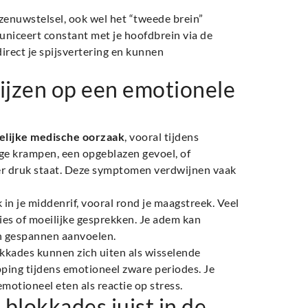
 zenuwstelsel, ook wel het “tweede brein”
niceert constant met je hoofdbrein via de
irect je spijsvertering en kunnen
wijzen op een emotionele
delijke medische oorzaak
, vooral tijdens
nge krampen, een opgeblazen gevoel, of
er druk staat. Deze symptomen verdwijnen vaak
in je middenrif, vooral rond je maagstreek. Veel
es of moeilijke gesprekken. Je adem kan
h gespannen aanvoelen.
okkades kunnen zich uiten als wisselende
opping tijdens emotioneel zware periodes. Je
emotioneel eten als reactie op stress.
lokkades juist in de