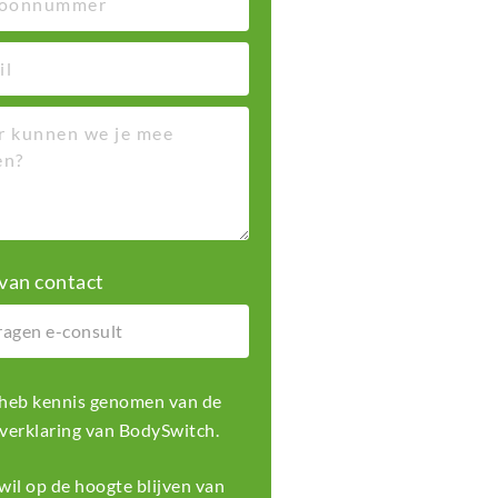
van contact
k heb kennis genomen van de
 verklaring
van BodySwitch.
k wil op de hoogte blijven van