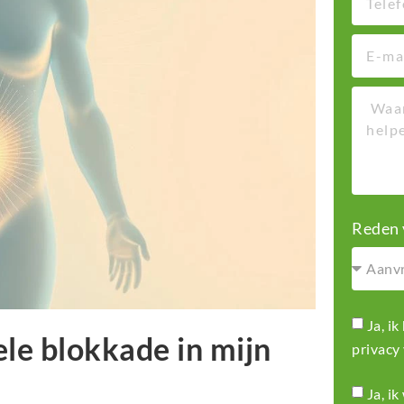
Reden 
Ja, i
le blokkade in mijn
privacy
Ja, i