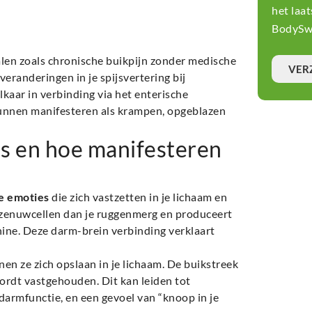
het laa
BodySwi
alen zoals chronische buikpijn zonder medische
VER
veranderingen in je spijsvertering bij
kaar in verbinding via het enterische
kunnen manifesteren als krampen, opgeblazen
s en hoe manifesteren
e emoties
die zich vastzetten in je lichaam en
 zenuwcellen dan je ruggenmerg en produceert
nine. Deze darm-brein verbinding verklaart
nen ze zich opslaan in je lichaam. De buikstreek
wordt vastgehouden. Dit kan leiden tot
 darmfunctie, en een gevoel van “knoop in je