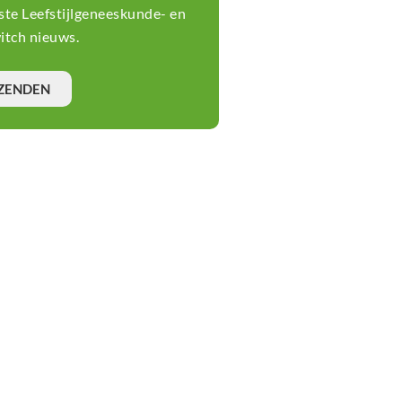
tste Leefstijlgeneeskunde- en
tch nieuws.
ZENDEN