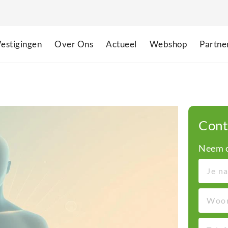
estigingen
Over Ons
Actueel
Webshop
Partne
Cont
Neem c