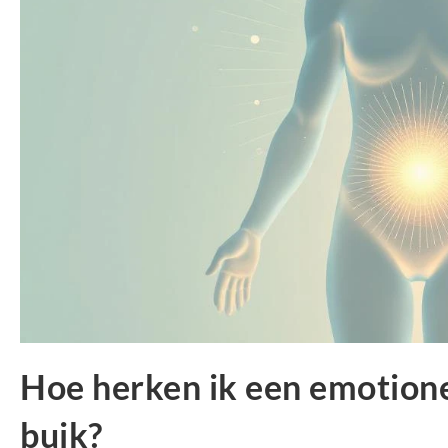
Hoe herken ik een emotione
buik?