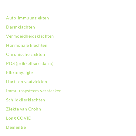
BodySwitch Nieuwegein
BodySwitch Nijkerk
Auto-immuunziekten
BodySwitch Nijmegen
BodySwitch Oss
Darmklachten
BodySwitch Purmerend
Vermoeidheidsklachten
BodySwitch Roosendaal
Hormonale klachten
BodySwitch Rotterdam-Centrum
Chronische ziekten
BodySwitch Rotterdam-Kralingen
BodySwitch Rotterdam-Oost
PDS (prikkelbare darm)
BodySwitch Schiedam
Fibromyalgie
BodySwitch Son en Breugel
Hart- en vaatziekten
BodySwitch Tiel
Immuunsysteem versterken
BodySwitch Tilburg
BodySwitch Utrecht
Schildklierklachten
BodySwitch Veluwe
Ziekte van Crohn
BodySwitch Venlo
Long COVID
BodySwitch Vlaardingen
Dementie
BodySwitch Wageningen
BodySwitch Westland