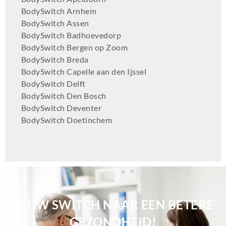
BodySwitch Arnhem
BodySwitch Assen
BodySwitch Badhoevedorp
BodySwitch Bergen op Zoom
BodySwitch Breda
BodySwitch Capelle aan den Ijssel
BodySwitch Delft
BodySwitch Den Bosch
BodySwitch Deventer
BodySwitch Doetinchem
BodySwitch Dordrecht
BodySwitch Ede
BodySwitch Eindhoven
BodySwitch Emmen
BodySwitch Enschede
BodySwitch Gilze-Rijen
JOUW SWITCH NAAR EEN BETERE
BodySwitch Goeree-Overflakkee
BodySwitch Gouda
GEZONDHEID!