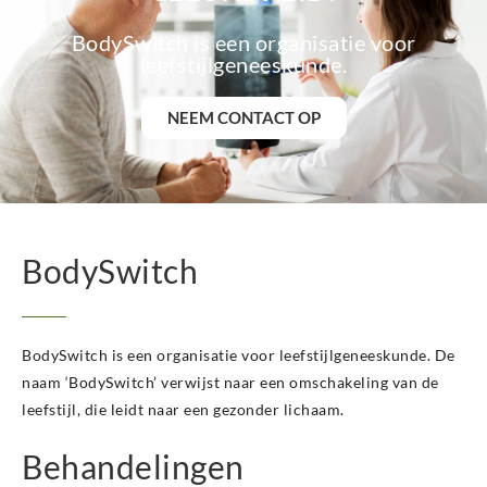
BodySwitch Groningen-Centrum
BodySwitch Haaglanden-Oost
BodySwitch is een organisatie voor
BodySwitch Haarlem
leefstijlgeneeskunde.
BodySwitch Heemskerk
BodySwitch Heerlen
NEEM CONTACT OP
BodySwitch Helmond
BodySwitch Hengelo OV
BodySwitch Het Gooi
BodySwitch Hilversum
BodySwitch Hoeksche Waard
BodySwitch
BodySwitch Hoofddorp
BodySwitch Hoorn
BodySwitch Kampen
BodySwitch Kerkrade
BodySwitch is een organisatie voor leefstijlgeneeskunde. De
BodySwitch Krimpenerwaard
naam ‘BodySwitch’ verwijst naar een omschakeling van de
BodySwitch Leeuwarden
leefstijl, die leidt naar een gezonder lichaam.
BodySwitch Leiden
BodySwitch Lelystad
Behandelingen
BodySwitch Maastricht