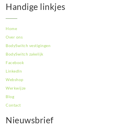
Handige linkjes
BodySwitch Zaandam
BodySwitch Zeist
BodySwitch Zoetermeer
BodySwitch Zuid-Kennemerland
Home
BodySwitch Zuid-Limburg
Over ons
BodySwitch Zwolle
BodySwitch vestigingen
BodySwitch zakelijk
Facebook
LinkedIn
Webshop
Werkwijze
Blog
Contact
Nieuwsbrief