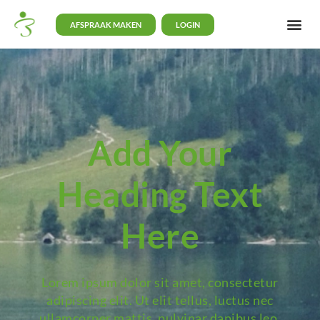
AFSPRAAK MAKEN
LOGIN
Add Your
Heading Text
Here
Lorem ipsum dolor sit amet, consectetur
adipiscing elit. Ut elit tellus, luctus nec
ullamcorper mattis, pulvinar dapibus leo.