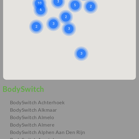
BodySwitch Achterhoek
BodySwitch Alkmaar
BodySwitch Almelo
BodySwitch Almere
BodySwitch Alphen Aan Den Rijn