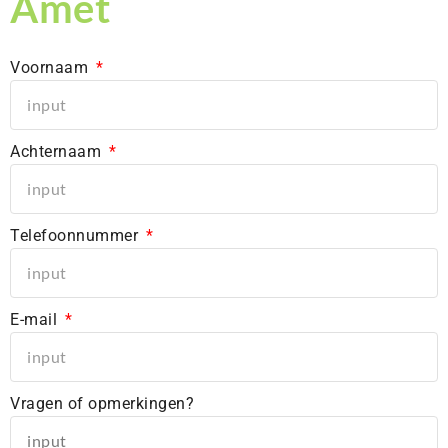
Amet
BodySwitch Leiden
BodySwitch Lelystad
BodySwitch Maastricht
Voornaam
BodySwitch Nieuwegein
BodySwitch Nijkerk
BodySwitch Nijmegen
Achternaam
BodySwitch Oss
BodySwitch Purmerend
BodySwitch Roosendaal
BodySwitch Rotterdam-Centrum
Telefoonnummer
BodySwitch Rotterdam-Kralingen
BodySwitch Rotterdam-Oost
BodySwitch Schiedam
E-mail
BodySwitch Son en Breugel
BodySwitch Tiel
BodySwitch Tilburg
BodySwitch Utrecht
Vragen of opmerkingen?
BodySwitch Veluwe