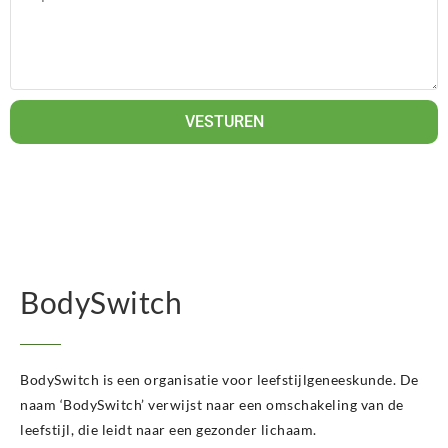
BodySwitch Venlo
BodySwitch Vlaardingen
BodySwitch Wageningen
BodySwitch Westland
BodySwitch Zaandam
BodySwitch Zeist
VESTUREN
BodySwitch Zoetermeer
BodySwitch Zuid-Kennemerland
BodySwitch Zuid-Limburg
BodySwitch Zwolle
BodySwitch
BodySwitch is een organisatie voor leefstijlgeneeskunde. De
naam ‘BodySwitch’ verwijst naar een omschakeling van de
leefstijl, die leidt naar een gezonder lichaam.