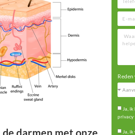
Reden 
Ja, i
privacy
 de darmen met onze
Ja, i