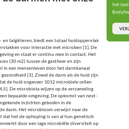
het laa
BodySwi
VER
 en talgklieren, biedt een totaal huidoppervlak
rvlakken voor interactie met microben [1]. De
mgeving en staat er continu mee in contact. Het
faces (30 m2) tussen de gastheer en zijn
el in een mensenleven door het darmkanaal
e gezondheid [3]. Zowel de darm als de huid zijn
dat de huid ongeveer 1012 microbiele cellen
[4,5]. De microbiota wijzen op de verzameling
n een bepaalde omgeving. De opkomst van next-
ongekende inzichten geboden in de
 de darm. Het microbioom verwijst naar de
dat het de ophoping is van al hun genetisch
nmerkt door een lage microbiële diversiteit op