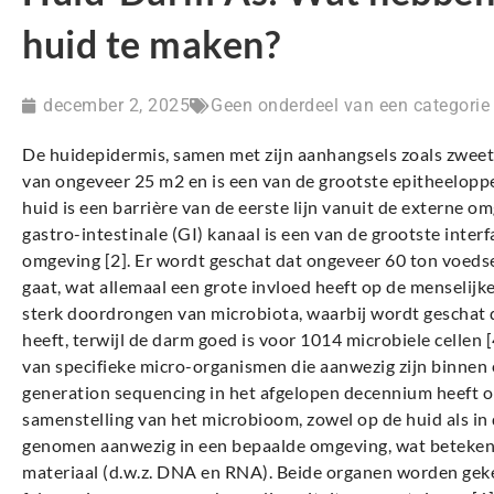
huid te maken?
december 2, 2025
Geen onderdeel van een categorie
De huidepidermis, samen met zijn aanhangsels zoals zweet-
van ongeveer 25 m2 en is een van de grootste epitheeloppe
huid is een barrière van de eerste lijn vanuit de externe o
gastro-intestinale (GI) kanaal is een van de grootste inter
omgeving [2]. Er wordt geschat dat ongeveer 60 ton voeds
gaat, wat allemaal een grote invloed heeft op de menselijk
sterk doordrongen van microbiota, waarbij wordt geschat 
heeft, terwijl de darm goed is voor 1014 microbiele cellen 
van specifieke micro-organismen die aanwezig zijn binne
generation sequencing in het afgelopen decennium heeft 
samenstelling van het microbioom, zowel op de huid als in
genomen aanwezig in een bepaalde omgeving, wat betekent 
materiaal (d.w.z. DNA en RNA). Beide organen worden geke