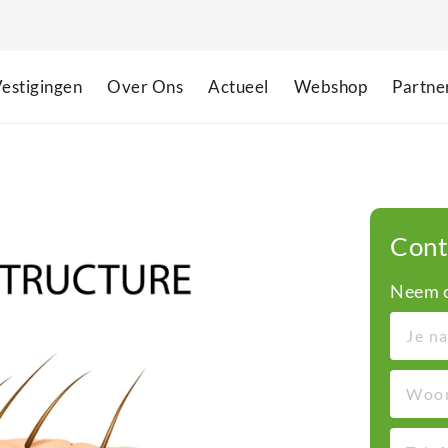
estigingen
Over Ons
Actueel
Webshop
Partne
Cont
Neem c