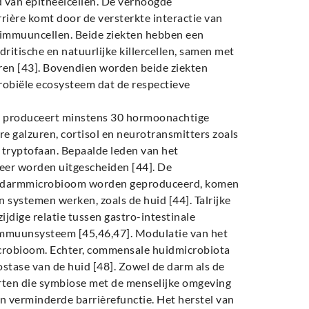
 van epitheelcellen. De verhoogde
rrière komt door de versterkte interactie van
immuuncellen. Beide ziekten hebben een
itische en natuurlijke killercellen, samen met
ren [43]. Bovendien worden beide ziekten
robiële ecosysteem dat de respectieve
n produceert minstens 30 hormoonachtige
e galzuren, cortisol en neurotransmitters zoals
ryptofaan. Bepaalde leden van het
er worden uitgescheiden [44]. De
et darmmicrobioom worden geproduceerd, komen
 systemen werken, zoals de huid [44]. Talrijke
jdige relatie tussen gastro-intestinale
mmuunsysteem [45,46,47]. Modulatie van het
crobioom. Echter, commensale huidmicrobiota
tase van de huid [48]. Zowel de darm als de
orten die symbiose met de menselijke omgeving
n verminderde barrièrefunctie. Het herstel van