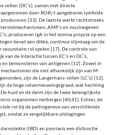
e cellen (DC’s), samen met directe
 waargenomen door ROR𝛾t aangeboren lymfoïde
22 produceren [33]. De laatste werkt rechtstreeks
hadeherstelmechanismen, AMP’s en mucinegenen
C’s, produceren IgA in het lamina propria op een
tegen bevat een dikke, continue slijmlaag om de
secundaire rol spelen [17]. De controle van
k van de interactie tussen EC’s en DC’s,
n en bemonsteren van antigenen [12]. Zowel in
mechanismen die niet afhankelijk zijn van M-
gevonden, zijn de Langerhans-cellen (LC’s) [12].
jn de hoge celvernieuwingsgraad, wat hechting
 De huid en de darm zijn de twee belangrijkste
micro-organismen herbergen [40,41]. Echter, de
ciale rol bij de pathogenese van verschillende
ngst, omdat ze vergelijkbare uitdagingen
darmziekte (IBD) en psoriasis een disfunctie