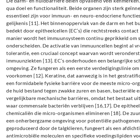
De darm- en huidbarrière delen opvallend veel kenmerken. 
qua doel en functionaliteit. Beide organen zijn sterk geïn
essentieel zijn voor immuun- en neuro-endocriene functies
gelijkenis [11]. Het binnenoppervlak van de darm en het 
bedekt door epitheelcellen (EC’s) die rechtstreeks conta
manier wordt het immuunsysteem continu geprikkeld om sc
onderscheiden. De activatie van immuuncellen begint al vr
tolerantie, een cruciaal concept waarvan wordt veronderstel
immuunziekten [13]. EC’s onderhouden een belangrijke sch
omgeving. Ze fungeren als een eerste verdedigingslinie o
voorkomen [12]. Keratine, dat aanwezig is in het gestrati
een formidabele fysieke barrière voor de meeste micro-or
de huid bestand tegen zwakke zuren en basen, bacteriële e
vergelijkbare mechanische barrières, omdat het bestaat ui
waar commensale bacteriën verblijven [16,17]. De epit
chemicaliën die micro-organismen elimineren [18]. De zuurg
een onherbergzame omgeving voor potentiële pathogenen en
geproduceerd door de talgklieren, fungeert als een afdichti
antimicrobiële moleculen en specifieke voedingslipiden vo