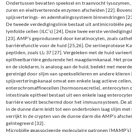
Ondertussen bevatten speeksel en traanvocht lysozymen, g
zuren en eiwitverterende enzymen afscheiden [22]. Bovend
spijsverterings- en ademhalingssysteem binnendringen [23
De tweede verdedigingslinie bestaat uit antimicrobiële p
lymfoïde cellen (ILC’s) [24]. Deze twee eerste verdedigi
[23]. AMP’s geproduceerd door keratinocyten, zoals catheli
barrièrefunctie voor de huid [25,26]. De serineprotease Kall
peptiden, zoals LL-37 [27]. Vergeleken met de huid varieert
epitheelbarrière gedurende het maagdarmkanaal. Het pro
en de slokdarm, is analoog aan de huid, bedekt met meerd
gereinigd door slijm van speekselklieren en andere klieren
spijsverteringskanaal omvat een enkele laag actieve cellen, b
enterochromaffinecellen (hormoonsecretie), enterocyten of
intestinale epitheel bestaat uit een enkele laag enterocyte
barrière wordt beschermd door het immuunsysteem. De abs
in de dunne darm leidt tot een onderbroken laag slijm met 
verrijkt in de crypten van de dunne darm die AMP’s afsche
geïntegreerd [32].
Microbiële geassocieerde moleculaire patronen (MAMP’s