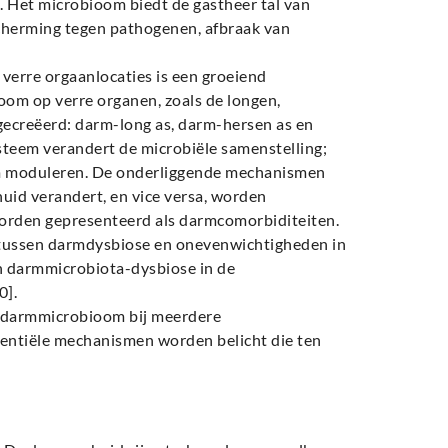
]. Het microbioom biedt de gastheer tal van
cherming tegen pathogenen, afbraak van
erre orgaanlocaties is een groeiend
om op verre organen, zoals de longen,
gecreëerd: darm-long as, darm-hersen as en
teem verandert de microbiële samenstelling;
em moduleren. De onderliggende mechanismen
id verandert, en vice versa, worden
orden gepresenteerd als darmcomorbiditeiten.
 tussen darmdysbiose en onevenwichtigheden in
n darmmicrobiota-dysbiose in de
0].
n darmmicrobioom bij meerdere
tentiële mechanismen worden belicht die ten