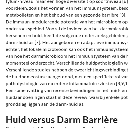
fylum-niveau, maar een hoge diversiteit op soortniveau [6
voordelen, zoals het vormen van het immuunsysteem, bes
metabolieten en het behoud van een gezonde barrière [3].
De immuun-modulerende potentie van het microbioom op v
onderzoeksgebied. Vooral de invloed van het darmmicrobio
hersenen en huid, heeft de volgende onderzoeksgebieden 
darm-huid as [7]. Het aangeboren en adaptieve immuunsys
echter, het lokale microbioom kan ook het immuunsyste
van hoe het darmmicrobioom het immuunsysteem van de hu
momenteel onderzocht. Verschillende huidpathologieën w
Verschillende studies hebben de tweerichtingsverbinding
de huidhomeostase aangetoond, met een specifieke rol va
pathofysiologie van meerdere inflammatoire ziekten [8,9,1
Een samenvatting van recente bevindingen in het huid- e
huidaandoeningen staat in deze review, waarbij enkele po
grondslag liggen aan de darm-huid as.
Huid versus Darm Barrière