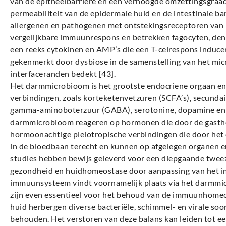
van de epitheelbarrière en een verhoogde omzettingsgraad
permeabiliteit van de epidermale huid en de intestinale ba
allergenen en pathogenen met ontstekingsreceptoren van 
vergelijkbare immuunrespons en betrekken fagocyten, dendr
een reeks cytokinen en AMP’s die een T-celrespons induce
gekenmerkt door dysbiose in de samenstelling van het mic
interfaceranden bedekt [43].
Het darmmicrobioom is het grootste endocriene orgaan e
verbindingen, zoals korteketenvetzuren (SCFA’s), secundair
gamma-aminoboterzuur (GABA), serotonine, dopamine en t
darmmicrobioom reageren op hormonen die door de gasthe
hormoonachtige pleiotropische verbindingen die door h
in de bloedbaan terecht en kunnen op afgelegen organen en
studies hebben bewijs geleverd voor een diepgaande tweezi
gezondheid en huidhomeostase door aanpassing van het i
immuunsysteem vindt voornamelijk plaats via het darmmi
zijn even essentieel voor het behoud van de immuunhomeos
huid herbergen diverse bacteriële, schimmel- en virale so
behouden. Het verstoren van deze balans kan leiden tot ee