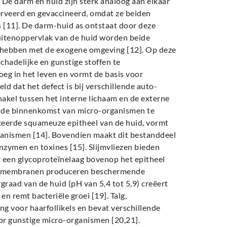
De darm en huid zijn sterk analoog aan elkaar
nerveerd en gevaccineerd, omdat ze beiden
 [11]. De darm-huid as ontstaat door deze
buitenoppervlak van de huid worden beide
ct hebben met de exogene omgeving [12]. Op deze
hadelijke en gunstige stoffen te
oeg in het leven en vormt de basis voor
d dat het defect is bij verschillende auto-
akel tussen het interne lichaam en de externe
m de binnenkomst van micro-organismen te
ficeerde squameuze epitheel van de huid, vormt
ganismen [14]. Bovendien maakt dit bestanddeel
nzymen en toxines [15]. Slijmvliezen bieden
t een glycoproteïnelaag bovenop het epitheel
heelmembranen produceren beschermende
raad van de huid (pH van 5,4 tot 5,9) creëert
 remt bacteriële groei [19]. Talg,
ng voor haarfollikels en bevat verschillende
or gunstige micro-organismen [20,21].