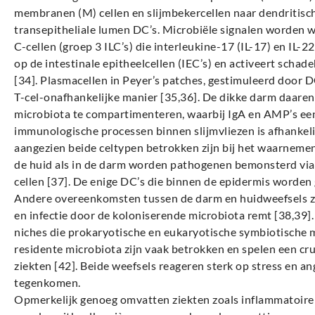
membranen (M) cellen en slijmbekercellen naar dendritisch
transepitheliale lumen DC’s. Microbiële signalen worden
C-cellen (groep 3 ILC’s) die interleukine-17 (IL-17) en IL-
op de intestinale epitheelcellen (IEC’s) en activeert sc
[34]. Plasmacellen in Peyer’s patches, gestimuleerd door D
T-cel-onafhankelijke manier [35,36]. De dikke darm daaren
microbiota te compartimenteren, waarbij IgA en AMP’s een 
immunologische processen binnen slijmvliezen is afhankelij
aangezien beide celtypen betrokken zijn bij het waarneme
de huid als in de darm worden pathogenen bemonsterd via 
cellen [37]. De enige DC’s die binnen de epidermis worden 
Andere overeenkomsten tussen de darm en huidweefsels zi
en infectie door de koloniserende microbiota remt [38,39].
niches die prokaryotische en eukaryotische symbiotische 
residente microbiota zijn vaak betrokken en spelen een cru
ziekten [42]. Beide weefsels reageren sterk op stress en a
tegenkomen.
Opmerkelijk genoeg omvatten ziekten zoals inflammatoire 