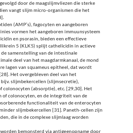
evolgd door de maagslijmvliezen die sterke
ien vangt slijm micro-organismen die het
].
eptiden (AMP’s), fagocyten en aangeboren
ngslinies vormen het aangeboren immuunsysteem
cidin en psorasin, bieden een effectieve
ikrein 5 (KLK5) splijt cathelicidin in actieve
 de samenstelling van de intestinale
ximale deel van het maagdarmkanaal, de mond
ere lagen van squameus epitheel, dat wordt
 [28]. Het overgebleven deel van het
ijv. slijmbekercellen (slijmsecretie),
 colonocyten (absorptie), etc. [29,30]. Het
n of colonocyten, en de integriteit van de
orberende functionaliteit van de enterocyten
minder slijmbekercellen [31]. Paneth-cellen zijn
iden, die in de complexe slijmlaag worden
) worden bemonsterd via antigeenopname door