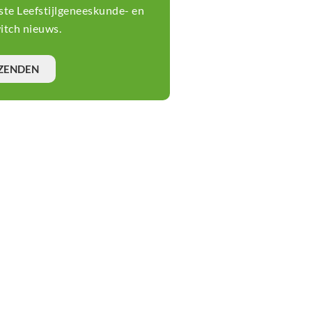
tste Leefstijlgeneeskunde- en
tch nieuws.
ZENDEN