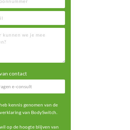
van contact
k heb kennis genomen van de
 verklaring
van BodySwitch.
k wil op de hoogte blijven van