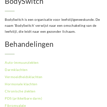
BodySwitch
BodySwitch Hoofddorp
BodySwitch Hoorn
BodySwitch Kampen
BodySwitch Kerkrade
BodySwitch is een organisatie voor leefstijlgeneeskunde. De
BodySwitch Krimpenerwaard
naam ‘BodySwitch’ verwijst naar een omschakeling van de
BodySwitch Leeuwarden
leefstijl, die leidt naar een gezonder lichaam.
BodySwitch Leiden
BodySwitch Lelystad
Behandelingen
BodySwitch Maastricht
BodySwitch Nieuwegein
BodySwitch Nijkerk
Auto-immuunziekten
BodySwitch Nijmegen
BodySwitch Oss
Darmklachten
BodySwitch Purmerend
Vermoeidheidsklachten
BodySwitch Roosendaal
Hormonale klachten
BodySwitch Rotterdam-Centrum
Chronische ziekten
BodySwitch Rotterdam-Kralingen
BodySwitch Rotterdam-Oost
PDS (prikkelbare darm)
BodySwitch Schiedam
Fibromyalgie