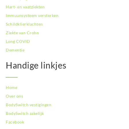
BodySwitch Son en Breugel
Hart- en vaatziekten
BodySwitch Tiel
Immuunsysteem versterken
BodySwitch Tilburg
BodySwitch Utrecht
Schildklierklachten
BodySwitch Veluwe
Ziekte van Crohn
BodySwitch Venlo
Long COVID
BodySwitch Vlaardingen
Dementie
BodySwitch Wageningen
BodySwitch Westland
Handige linkjes
BodySwitch Zaandam
BodySwitch Zeist
BodySwitch Zoetermeer
BodySwitch Zuid-Kennemerland
Home
BodySwitch Zuid-Limburg
Over ons
BodySwitch Zwolle
BodySwitch vestigingen
BodySwitch zakelijk
Facebook