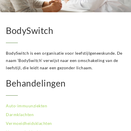
BodySwitch Hengelo OV
BodySwitch Het Gooi
BodySwitch Hilversum
BodySwitch Hoeksche Waard
BodySwitch
BodySwitch Hoofddorp
BodySwitch Hoorn
BodySwitch Kampen
BodySwitch Kerkrade
BodySwitch is een organisatie voor leefstijlgeneeskunde. De
BodySwitch Krimpenerwaard
naam ‘BodySwitch’ verwijst naar een omschakeling van de
BodySwitch Leeuwarden
leefstijl, die leidt naar een gezonder lichaam.
BodySwitch Leiden
BodySwitch Lelystad
Behandelingen
BodySwitch Maastricht
BodySwitch Nieuwegein
BodySwitch Nijkerk
Auto-immuunziekten
BodySwitch Nijmegen
BodySwitch Oss
Darmklachten
BodySwitch Purmerend
Vermoeidheidsklachten
BodySwitch Roosendaal