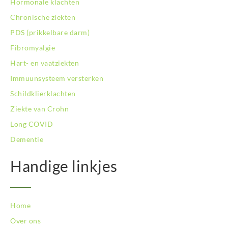
Hormonale klachten
BodySwitch Rotterdam-Centrum
Chronische ziekten
BodySwitch Rotterdam-Kralingen
BodySwitch Rotterdam-Oost
PDS (prikkelbare darm)
BodySwitch Schiedam
Fibromyalgie
BodySwitch Son en Breugel
Hart- en vaatziekten
BodySwitch Tiel
Immuunsysteem versterken
BodySwitch Tilburg
BodySwitch Utrecht
Schildklierklachten
BodySwitch Veluwe
Ziekte van Crohn
BodySwitch Venlo
Long COVID
BodySwitch Vlaardingen
Dementie
BodySwitch Wageningen
BodySwitch Westland
Handige linkjes
BodySwitch Zaandam
BodySwitch Zeist
BodySwitch Zoetermeer
BodySwitch Zuid-Kennemerland
Home
BodySwitch Zuid-Limburg
Over ons
BodySwitch Zwolle