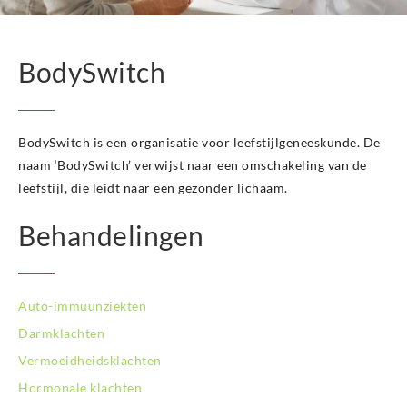
BodySwitch Het Gooi
BodySwitch Hilversum
BodySwitch Hoeksche Waard
BodySwitch
BodySwitch Hoofddorp
BodySwitch Hoorn
BodySwitch Kampen
BodySwitch Kerkrade
BodySwitch is een organisatie voor leefstijlgeneeskunde. De
BodySwitch Krimpenerwaard
naam ‘BodySwitch’ verwijst naar een omschakeling van de
BodySwitch Leeuwarden
leefstijl, die leidt naar een gezonder lichaam.
BodySwitch Leiden
BodySwitch Lelystad
Behandelingen
BodySwitch Maastricht
BodySwitch Nieuwegein
BodySwitch Nijkerk
Auto-immuunziekten
BodySwitch Nijmegen
BodySwitch Oss
Darmklachten
BodySwitch Purmerend
Vermoeidheidsklachten
BodySwitch Roosendaal
Hormonale klachten
BodySwitch Rotterdam-Centrum