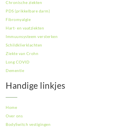
Chronische ziekten
BodySwitch Rotterdam-Kralingen
BodySwitch Rotterdam-Oost
PDS (prikkelbare darm)
BodySwitch Schiedam
Fibromyalgie
BodySwitch Son en Breugel
Hart- en vaatziekten
BodySwitch Tiel
Immuunsysteem versterken
BodySwitch Tilburg
BodySwitch Utrecht
Schildklierklachten
BodySwitch Veluwe
Ziekte van Crohn
BodySwitch Venlo
Long COVID
BodySwitch Vlaardingen
Dementie
BodySwitch Wageningen
BodySwitch Westland
Handige linkjes
BodySwitch Zaandam
BodySwitch Zeist
BodySwitch Zoetermeer
BodySwitch Zuid-Kennemerland
Home
BodySwitch Zuid-Limburg
Over ons
BodySwitch Zwolle
BodySwitch vestigingen