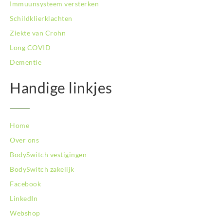
Immuunsysteem versterken
BodySwitch Tilburg
BodySwitch Utrecht
Schildklierklachten
BodySwitch Veluwe
Ziekte van Crohn
BodySwitch Venlo
Long COVID
BodySwitch Vlaardingen
Dementie
BodySwitch Wageningen
BodySwitch Westland
Handige linkjes
BodySwitch Zaandam
BodySwitch Zeist
BodySwitch Zoetermeer
BodySwitch Zuid-Kennemerland
Home
BodySwitch Zuid-Limburg
Over ons
BodySwitch Zwolle
BodySwitch vestigingen
BodySwitch zakelijk
Facebook
LinkedIn
Webshop