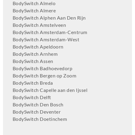
BodySwitch Almelo
BodySwitch Almere
BodySwitch Alphen Aan Den Rijn
BodySwitch Amstelveen
BodySwitch Amsterdam-Centrum
BodySwitch Amsterdam-West
BodySwitch Apeldoorn
BodySwitch Arnhem
BodySwitch Assen
BodySwitch Badhoevedorp
BodySwitch Bergen op Zoom
BodySwitch Breda
BodySwitch Capelle aan den Ijssel
BodySwitch Delft
BodySwitch Den Bosch
BodySwitch Deventer
BodySwitch Doetinchem
BodySwitch Dordrecht
BodySwitch Ede