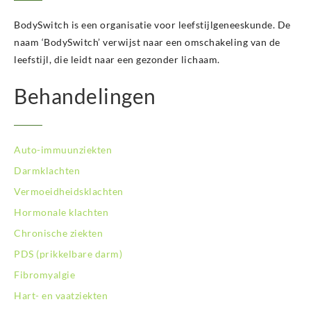
BodySwitch Kampen
BodySwitch Kerkrade
BodySwitch is een organisatie voor leefstijlgeneeskunde. De
BodySwitch Krimpenerwaard
naam ‘BodySwitch’ verwijst naar een omschakeling van de
BodySwitch Leeuwarden
leefstijl, die leidt naar een gezonder lichaam.
BodySwitch Leiden
BodySwitch Lelystad
Behandelingen
BodySwitch Maastricht
BodySwitch Nieuwegein
BodySwitch Nijkerk
Auto-immuunziekten
BodySwitch Nijmegen
BodySwitch Oss
Darmklachten
BodySwitch Purmerend
Vermoeidheidsklachten
BodySwitch Roosendaal
Hormonale klachten
BodySwitch Rotterdam-Centrum
Chronische ziekten
BodySwitch Rotterdam-Kralingen
BodySwitch Rotterdam-Oost
PDS (prikkelbare darm)
BodySwitch Schiedam
Fibromyalgie
BodySwitch Son en Breugel
Hart- en vaatziekten
BodySwitch Tiel