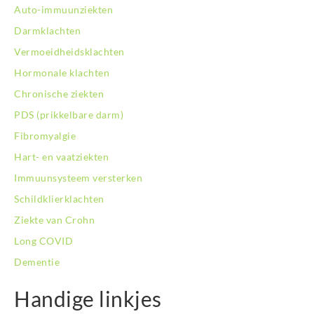
Auto-immuunziekten
BodySwitch Nijmegen
BodySwitch Oss
Darmklachten
BodySwitch Purmerend
Vermoeidheidsklachten
BodySwitch Roosendaal
Hormonale klachten
BodySwitch Rotterdam-Centrum
Chronische ziekten
BodySwitch Rotterdam-Kralingen
BodySwitch Rotterdam-Oost
PDS (prikkelbare darm)
BodySwitch Schiedam
Fibromyalgie
BodySwitch Son en Breugel
Hart- en vaatziekten
BodySwitch Tiel
Immuunsysteem versterken
BodySwitch Tilburg
BodySwitch Utrecht
Schildklierklachten
BodySwitch Veluwe
Ziekte van Crohn
BodySwitch Venlo
Long COVID
BodySwitch Vlaardingen
Dementie
BodySwitch Wageningen
BodySwitch Westland
Handige linkjes
BodySwitch Zaandam