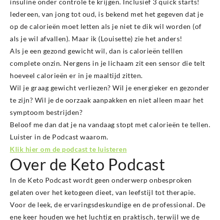
insuline onder controle te krijgen. Inclusief 3 quick starts!
Iedereen, van jong tot oud, is bekend met het gegeven dat je
op de calorieën moet letten als je niet te dik wil worden (of
als je wil afvallen). Maar ik (Louisette) zie het anders!
Als je een gezond gewicht wil, dan is calorieën telllen
complete onzin. Nergens in je lichaam zit een sensor die telt
hoeveel calorieën er in je maaltijd zitten.
Wil je graag gewicht verliezen? Wil je energieker en gezonder
te zijn? Wil je de oorzaak aanpakken en niet alleen maar het
symptoom bestrijden?
Beloof me dan dat je na vandaag stopt met calorieën te tellen.
Luister in de Podcast waarom.
Klik hier om de podcast te luisteren
Over de Keto Podcast
In de Keto Podcast wordt geen onderwerp onbesproken
gelaten over het ketogeen dieet, van leefstijl tot therapie.
Voor de leek, de ervaringsdeskundige en de professional. De
ene keer houden we het luchtig en praktisch, terwijl we de