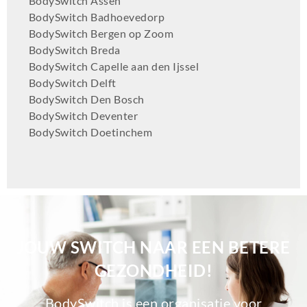
BodySwitch Assen
BodySwitch Badhoevedorp
BodySwitch Bergen op Zoom
BodySwitch Breda
BodySwitch Capelle aan den Ijssel
BodySwitch Delft
BodySwitch Den Bosch
BodySwitch Deventer
BodySwitch Doetinchem
BodySwitch Dordrecht
BodySwitch Ede
BodySwitch Eindhoven
BodySwitch Emmen
BodySwitch Enschede
BodySwitch Gilze-Rijen
JOUW SWITCH NAAR EEN BETERE
BodySwitch Goeree-Overflakkee
BodySwitch Gouda
GEZONDHEID!
BodySwitch Groningen-Centrum
BodySwitch Haaglanden-Oost
BodySwitch is een organisatie voor