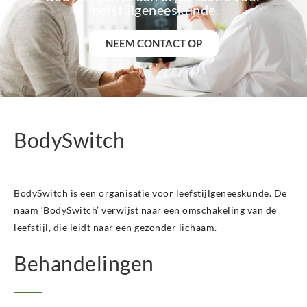
BodySwitch Haarlem
leefstijlgeneeskunde.
BodySwitch Heemskerk
BodySwitch Heerlen
NEEM CONTACT OP
BodySwitch Helmond
BodySwitch Hengelo OV
BodySwitch Het Gooi
BodySwitch Hilversum
BodySwitch Hoeksche Waard
BodySwitch
BodySwitch Hoofddorp
BodySwitch Hoorn
BodySwitch Kampen
BodySwitch Kerkrade
BodySwitch is een organisatie voor leefstijlgeneeskunde. De
BodySwitch Krimpenerwaard
naam ‘BodySwitch’ verwijst naar een omschakeling van de
BodySwitch Leeuwarden
leefstijl, die leidt naar een gezonder lichaam.
BodySwitch Leiden
BodySwitch Lelystad
Behandelingen
BodySwitch Maastricht
BodySwitch Nieuwegein
BodySwitch Nijkerk