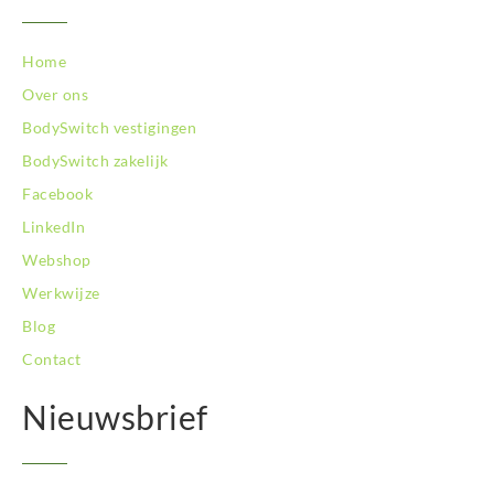
BodySwitch Zeist
BodySwitch Zoetermeer
BodySwitch Zuid-Kennemerland
Home
BodySwitch Zuid-Limburg
Over ons
BodySwitch Zwolle
BodySwitch vestigingen
BodySwitch zakelijk
Facebook
LinkedIn
Webshop
Werkwijze
Blog
Contact
Nieuwsbrief