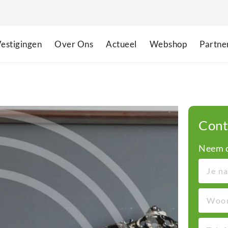
estigingen
Over Ons
Actueel
Webshop
Partne
Cont
Neem c