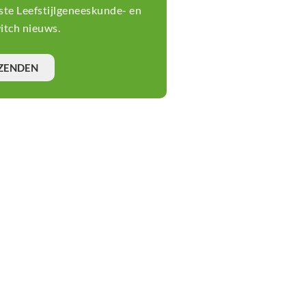
tste Leefstijlgeneeskunde- en
tch nieuws.
ZENDEN