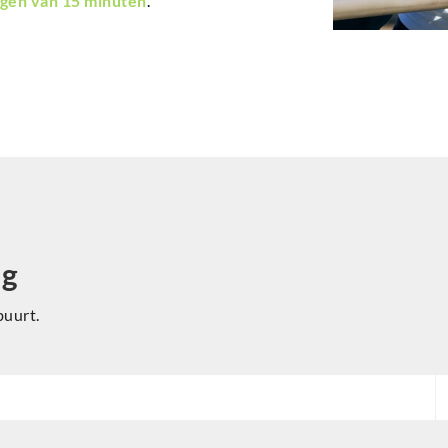
gen van 15 minuten
.
ng
buurt.