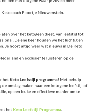
t helpen met datgene waar je zoveel meer
n Ketocoach Floortje Nieuwenstein.
en over het ketogeen dieet, van leefstijl tot
ssional. De ene keer houden we het luchtig en
en. Je hoort altijd weer wat nieuws in De Keto
ederland en exclusief te luisteren op de
or het
Keto Leefstijl programma
! Met behulp
 de omslag maken naar een ketogene leefstijl of
lie, op een leuke en effectieve manier om te
met het
Keto Leefstijl Programma
.