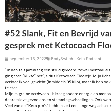
#52 Slank, Fit en Bevrijd va
gesprek met Ketocoach Flo
september 13, 2023
BodySwitch - Keto Podcast
“Ik heb zelf jarenlang een strijd gevoerd, zowel mentaal al
ging eten “klikte” het”, aldus Ketocoach Floortje. Mijn lich
verloor ik veel gewicht (inmiddels 35 kilo), maar ik heb o
te eten.
Mijn migraine verdween, ik kreeg andere energie en mentaa
depressieve gevoelens en stemmingswisselingen. Ook werd
Veel van de “Keto pro’s” hebben zelf een lange weg achter