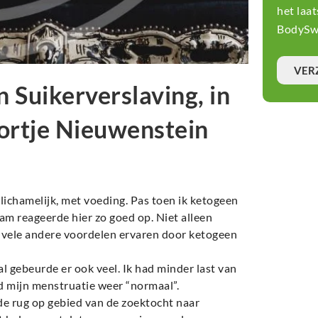
het laa
BodySwi
VER
n Suikerverslaving, in
ortje Nieuwenstein
s lichamelijk, met voeding. Pas toen ik ketogeen
aam reageerde hier zo goed op. Niet alleen
ok vele andere voordelen ervaren door ketogeen
l gebeurde er ook veel. Ik had minder last van
 mijn menstruatie weer “normaal”.
 de rug op gebied van de zoektocht naar