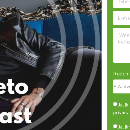
Reden 
Ja, i
privacy
Ja, i