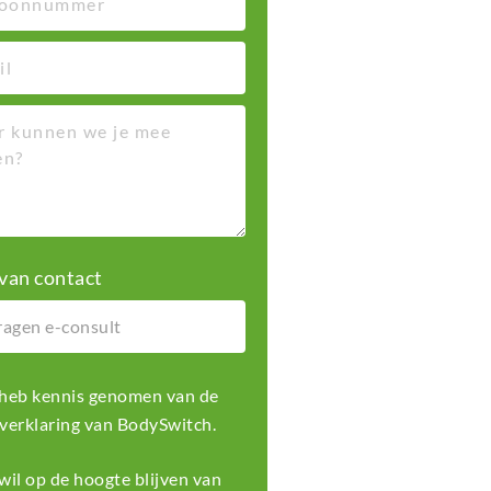
van contact
k heb kennis genomen van de
 verklaring
van BodySwitch.
k wil op de hoogte blijven van