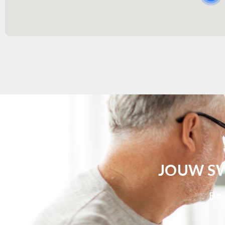
JOUW SW
Bod