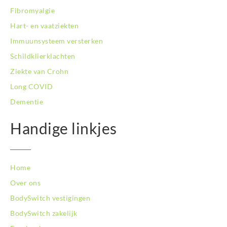
BodySwitch Schiedam
Fibromyalgie
BodySwitch Son en Breugel
Hart- en vaatziekten
BodySwitch Tiel
Immuunsysteem versterken
BodySwitch Tilburg
BodySwitch Utrecht
Schildklierklachten
BodySwitch Veluwe
Ziekte van Crohn
BodySwitch Venlo
Long COVID
BodySwitch Vlaardingen
Dementie
BodySwitch Wageningen
BodySwitch Westland
Handige linkjes
BodySwitch Zaandam
BodySwitch Zeist
BodySwitch Zoetermeer
BodySwitch Zuid-Kennemerland
Home
BodySwitch Zuid-Limburg
Over ons
BodySwitch Zwolle
BodySwitch vestigingen
BodySwitch zakelijk