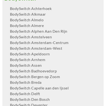
BodySwitch Achterhoek
BodySwitch Alkmaar
BodySwitch Almelo
BodySwitch Almere
BodySwitch Alphen Aan Den Rijn
BodySwitch Amstelveen
BodySwitch Amsterdam-Centrum
BodySwitch Amsterdam-West
BodySwitch Apeldoorn
BodySwitch Arnhem
BodySwitch Assen
BodySwitch Badhoevedorp
BodySwitch Bergen op Zoom
BodySwitch Breda
BodySwitch Capelle aan den Ijssel
BodySwitch Delft
BodySwitch Den Bosch
BodySwitch Deventer