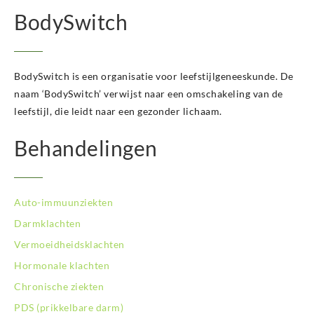
BodySwitch Hoeksche Waard
BodySwitch
BodySwitch Hoofddorp
BodySwitch Hoorn
BodySwitch Kampen
BodySwitch Kerkrade
BodySwitch is een organisatie voor leefstijlgeneeskunde. De
BodySwitch Krimpenerwaard
naam ‘BodySwitch’ verwijst naar een omschakeling van de
BodySwitch Leeuwarden
leefstijl, die leidt naar een gezonder lichaam.
BodySwitch Leiden
BodySwitch Lelystad
Behandelingen
BodySwitch Maastricht
BodySwitch Nieuwegein
BodySwitch Nijkerk
Auto-immuunziekten
BodySwitch Nijmegen
BodySwitch Oss
Darmklachten
BodySwitch Purmerend
Vermoeidheidsklachten
BodySwitch Roosendaal
Hormonale klachten
BodySwitch Rotterdam-Centrum
Chronische ziekten
BodySwitch Rotterdam-Kralingen
BodySwitch Rotterdam-Oost
PDS (prikkelbare darm)