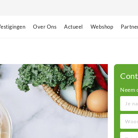
estigingen
Over Ons
Actueel
Webshop
Partne
Cont
Neem c