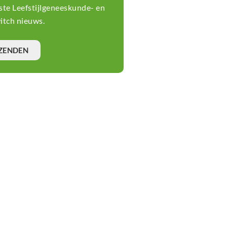
tste Leefstijlgeneeskunde- en
tch nieuws.
ZENDEN