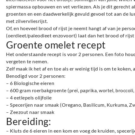
spiermassa opbouwen en vet verliezen. Als je dit gerecht als
groenten en een daadwerkelijk gevuld gevoel tot aan de lu
met zilvervliesrijst.
Of, en hoeveel brood of rijst je neemt hangt af van je pers
(oerdieet/paleodieet enzovoort) laat dan het brood of rijs
Groente omelet recept
Het onderstaande recept is voor 2 personen. Een foto houd 
vergeten te nemen.
Zelf maak ik het af en toe als er weinig tijd is om te koken, a
Benodigd voor 2 personen:
– 6 Biologische eieren
– 600 gram roerbakgroente (prei, paprika, wortel, broccoli, 
– 4 eetlepels olijfolie
– Specerijen naar smaak (Oregano, Basilicum, Kurkuma, Z
– Zeezout naar smaak
Bereiding:
– Kluts de 6 eieren in een kom en voeg de kruiden, specerij