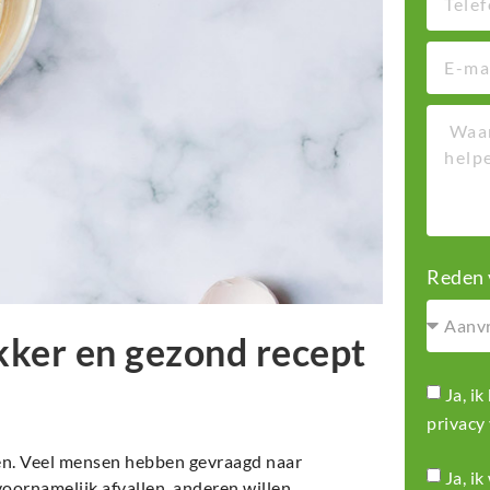
Reden 
kker en gezond recept
Ja, i
privacy
iken. Veel mensen hebben gevraagd naar
Ja, i
voornamelijk afvallen, anderen willen