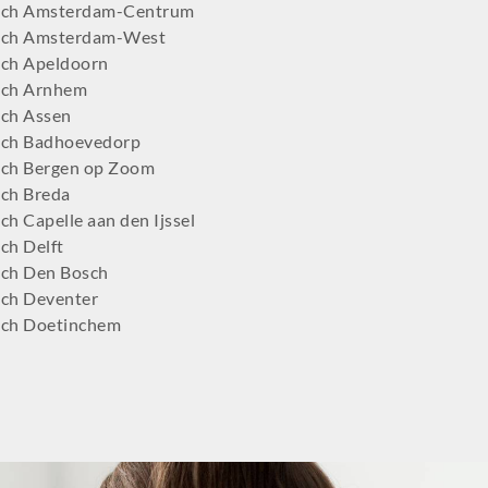
tch Amsterdam-Centrum
tch Amsterdam-West
ch Apeldoorn
tch Arnhem
ch Assen
ch Badhoevedorp
ch Bergen op Zoom
ch Breda
h Capelle aan den Ijssel
ch Delft
ch Den Bosch
ch Deventer
ch Doetinchem
ch Dordrecht
ch Ede
ch Eindhoven
tch Emmen
ch Enschede
ch Gilze-Rijen