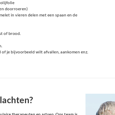
lijfolie
 en doorroeren)
melet in vieren delen met een spaan en de
t of brood.
n.
l of je bijvoorbeeld wilt afvallen, aankomen enz.
lachten?
aire therapeuten en artsen. Ons team is