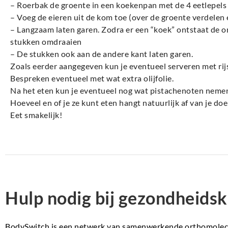
– Roerbak de groente in een koekenpan met de 4 eetlepels o
– Voeg de eieren uit de kom toe (over de groente verdelen
– Langzaam laten garen. Zodra er een “koek” ontstaat de o
stukken omdraaien
– De stukken ook aan de andere kant laten garen.
Zoals eerder aangegeven kun je eventueel serveren met rijs
Bespreken eventueel met wat extra olijfolie.
Na het eten kun je eventueel nog wat pistachenoten neme
Hoeveel en of je ze kunt eten hangt natuurlijk af van je doe
Eet smakelijk!
Hulp nodig bij gezondheidsk
BodySwitch is een netwerk van samenwerkende orthomolecul