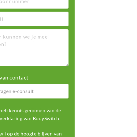
van contact
k heb kennis genomen van de
 verklaring
van BodySwitch.
k wil op de hoogte blijven van