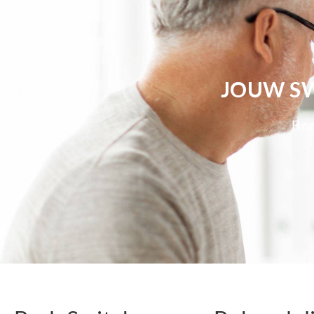
JOUW SW
Bod