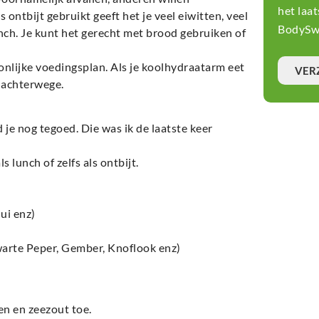
het laa
 ontbijt gebruikt geeft het je veel eiwitten, veel
BodySwi
nch. Je kunt het gerecht met brood gebruiken of
oonlijke voedingsplan. Als je koolhydraatarm eet
VER
t achterwege.
je nog tegoed. Die was ik de laatste keer
ls lunch of zelfs als ontbijt.
ui enz)
warte Peper, Gember, Knoflook enz)
en en zeezout toe.