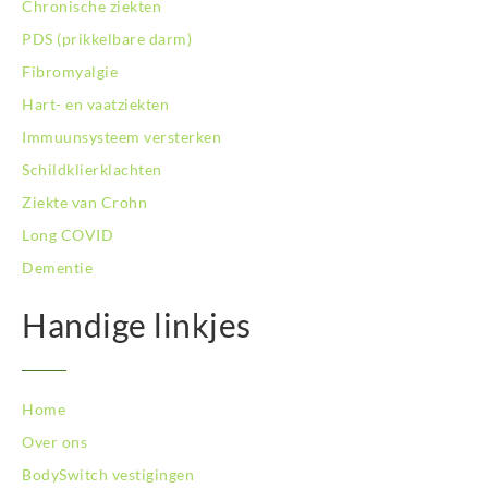
Chronische ziekten
BodySwitch Rotterdam-Kralingen
BodySwitch Rotterdam-Oost
PDS (prikkelbare darm)
BodySwitch Schiedam
Fibromyalgie
BodySwitch Son en Breugel
Hart- en vaatziekten
BodySwitch Tiel
Immuunsysteem versterken
BodySwitch Tilburg
BodySwitch Utrecht
Schildklierklachten
BodySwitch Veluwe
Ziekte van Crohn
BodySwitch Venlo
Long COVID
BodySwitch Vlaardingen
Dementie
BodySwitch Wageningen
BodySwitch Westland
Handige linkjes
BodySwitch Zaandam
BodySwitch Zeist
BodySwitch Zoetermeer
BodySwitch Zuid-Kennemerland
Home
BodySwitch Zuid-Limburg
Over ons
BodySwitch Zwolle
BodySwitch vestigingen