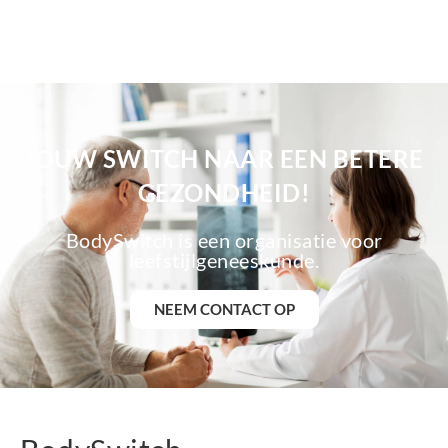
JOUW SWITCH NAAR EEN BETERE
GEZONDHEID!
BodySwitch is een organisatie voor
leefstijlgeneeskunde.
NEEM CONTACT OP