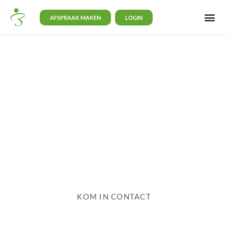
AFSPRAAK MAKEN
LOGIN
BodySwitch Haaglanden-Oost
Orthomoleculair Arts
KOM IN CONTACT