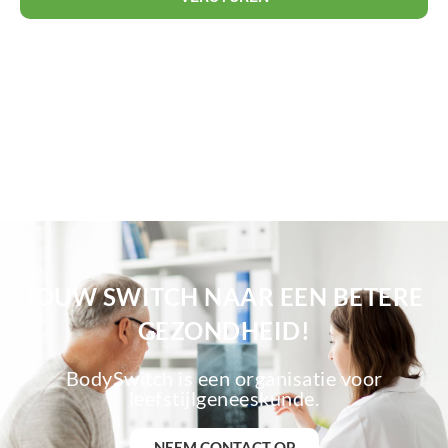
JOUW SWITCH NAAR EEN BETERE
GEZONDHEID!
BodySwitch is een organisatie voor
leefstijlgeneeskunde.
NEEM CONTACT OP