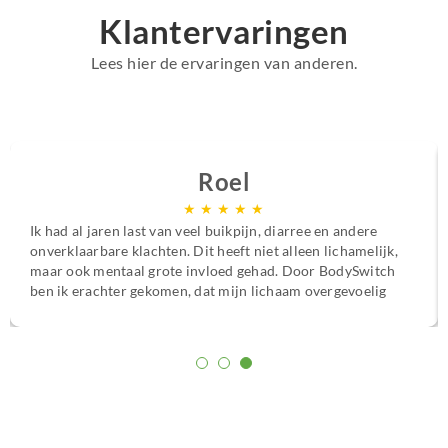
Klantervaringen
Lees hier de ervaringen van anderen.
Roel
★
★
★
★
★
Ik had al jaren last van veel buikpijn, diarree en andere
onverklaarbare klachten. Dit heeft niet alleen lichamelijk,
maar ook mentaal grote invloed gehad. Door BodySwitch
ben ik erachter gekomen, dat mijn lichaam overgevoelig
is voor bepaalde voedingsstoffen. Met het persoonlijke
voedings- en supplementenplan ben ik van mijn klachten
afgekomen en weet ik wat ik wel en niet moet eten om me
goed te voelen.