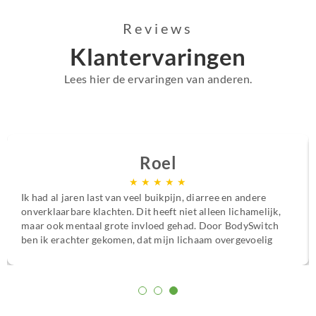
Reviews
Klantervaringen
Lees hier de ervaringen van anderen.
Roel
★
★
★
★
★
Ik had al jaren last van veel buikpijn, diarree en andere
onverklaarbare klachten. Dit heeft niet alleen lichamelijk,
maar ook mentaal grote invloed gehad. Door BodySwitch
ben ik erachter gekomen, dat mijn lichaam overgevoelig
is voor bepaalde voedingsstoffen. Met het persoonlijke
voedings- en supplementenplan ben ik van mijn klachten
afgekomen en weet ik wat ik wel en niet moet eten om me
goed te voelen.