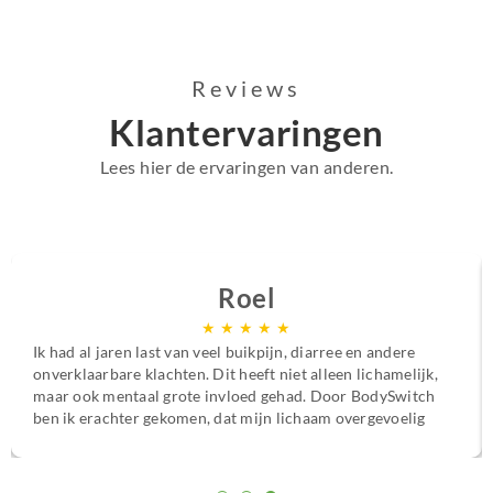
Reviews
Klantervaringen
Lees hier de ervaringen van anderen.
Roel
★
★
★
★
★
Ik had al jaren last van veel buikpijn, diarree en andere
onverklaarbare klachten. Dit heeft niet alleen lichamelijk,
maar ook mentaal grote invloed gehad. Door BodySwitch
ben ik erachter gekomen, dat mijn lichaam overgevoelig
is voor bepaalde voedingsstoffen. Met het persoonlijke
voedings- en supplementenplan ben ik van mijn klachten
afgekomen en weet ik wat ik wel en niet moet eten om me