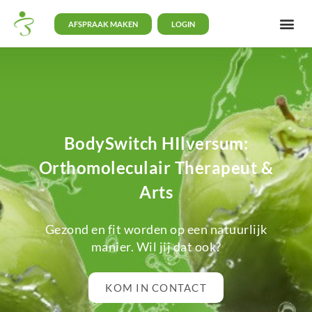
AFSPRAAK MAKEN
LOGIN
BodySwitch HIlversum:
Orthomoleculair Therapeut &
Arts
Gezond en fit worden op een natuurlijk
manier. Wil jij dat ook?
KOM IN CONTACT