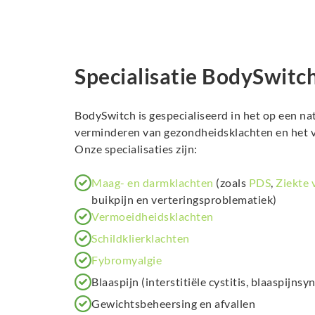
Specialisatie BodySwitc
BodySwitch is gespecialiseerd in het op een na
verminderen van gezondheidsklachten en het v
Onze specialisaties zijn:
Maag- en darmklachten
(zoals
PDS
,
Ziekte 
buikpijn en verteringsproblematiek)
Vermoeidheidsklachten
Schildklierklachten
Fybromyalgie
Blaaspijn (interstitiële cystitis, blaaspijns
Gewichtsbeheersing en afvallen