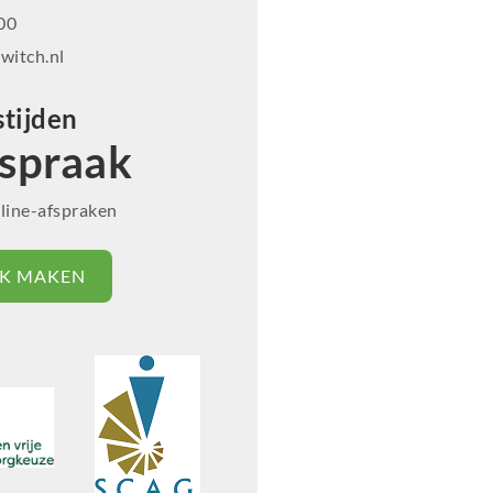
00
witch.nl
tijden
spraak
nline-afspraken
K MAKEN