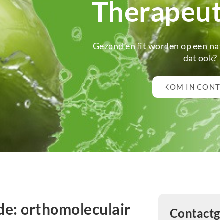
Therapeut
Gezond en fit worden op een natu
dat ook?
KOM IN CON
e: orthomoleculair
Contact