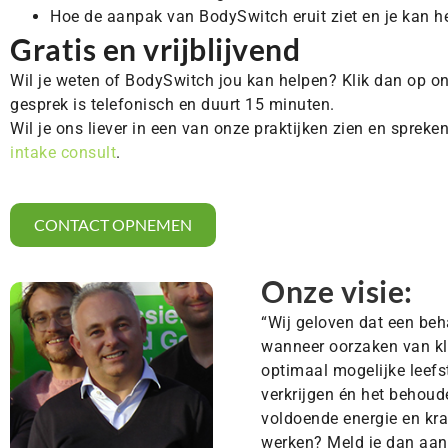
Hoe de aanpak van BodySwitch eruit ziet en je kan h
Gratis en vrijblijvend
Wil je weten of BodySwitch jou kan helpen? Klik dan op o
gesprek is telefonisch en duurt 15 minuten.
Wil je ons liever in een van onze praktijken zien en spre
intake consult
.
CONTACT OPNEMEN
Onze visie:
“Wij geloven dat een beh
wanneer oorzaken van kla
optimaal mogelijke leefst
verkrijgen én het behou
voldoende energie en kra
werken? Meld je dan aan 