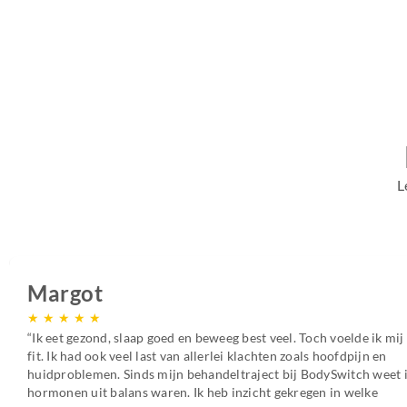
L
Carla
★
★
★
★
★
Jarenlang heb ik te horen gekregen dat ik het Prikkelbare Darm
en dat ik daar mee moest leren leven. Toen mijn Moleculair thera
had uitgezocht voor welke voedingstoffen ik een intolerantie had,
na een paar dagen verbetering! Als ik me maar aan de regels houd