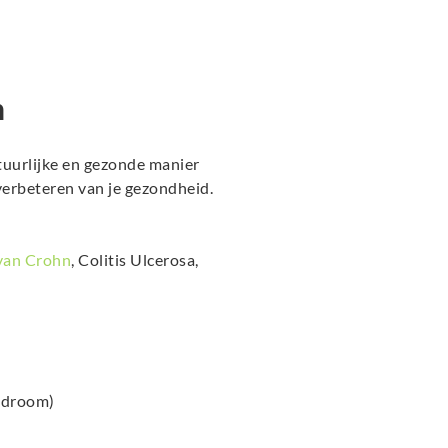
h
tuurlijke en gezonde manier
erbeteren van je gezondheid.
van Crohn
, Colitis Ulcerosa,
yndroom)