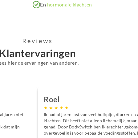
En
hormonale klachten
Reviews
Klantervaringen
ees hier de ervaringen van anderen.
Margot
★
★
★
★
★
syndroom had
“Ik eet gezond, slaap goed en beweeg best veel. T
peut met mij
fit. Ik had ook veel last van allerlei klachten zoa
 merkte ik al
huidproblemen. Sinds mijn behandeltraject bij 
, heb ik geen
hormonen uit balans waren. Ik heb inzicht gekr