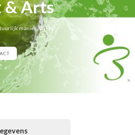
 & Arts
urlijk manier. Wil jij
TACT
gegevens