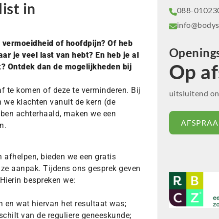
ist in
088-01023
info@bodys
l, vermoeidheid of hoofdpijn? Of heb
Openings
ar je veel last van hebt? En heb je al
Op af
ijk? Ontdek dan de mogelijkheden bij
f te komen of deze te verminderen. Bij
uitsluitend o
 we klachten vanuit de kern (de
bben achterhaald, maken we een
AFSPRAA
n.
 afhelpen, bieden we een gratis
nze aanpak. Tijdens ons gesprek geven
 Hierin bespreken we:
 en wat hiervan het resultaat was;
schilt van de reguliere geneeskunde;