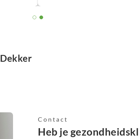
voedingstekorten ik had en hoe ik mijn hormoo
houden. Ik voel mij weer fit en energiek en ben
af. Wat genieten is dat!”
n Dekker
Contact
Heb je gezondheidsk