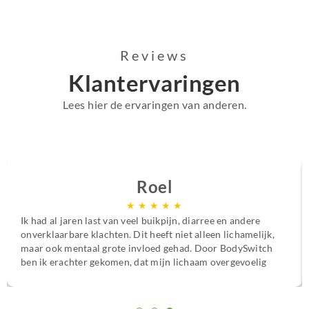
Reviews
Klantervaringen
Lees hier de ervaringen van anderen.
Roel
★
★
★
★
★
Ik had al jaren last van veel buikpijn, diarree en andere
onverklaarbare klachten. Dit heeft niet alleen lichamelijk,
maar ook mentaal grote invloed gehad. Door BodySwitch
ben ik erachter gekomen, dat mijn lichaam overgevoelig
is voor bepaalde voedingsstoffen. Met het persoonlijke
voedings- en supplementenplan ben ik van mijn klachten
afgekomen en weet ik wat ik wel en niet moet eten om me