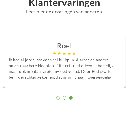
Klantervaringen
Lees hier de ervaringen van anderen.
Roel
★
★
★
★
★
Ik had al jaren last van veel buikpijn, diarree en andere
onverklaarbare klachten. Dit heeft niet alleen lichamelijk,
maar ook mentaal grote invloed gehad. Door BodySwitch
ben ik erachter gekomen, dat mijn lichaam overgevoelig
is voor bepaalde voedingsstoffen. Met het persoonlijke
voedings- en supplementenplan ben ik van mijn klachten
afgekomen en weet ik wat ik wel en niet moet eten om me
goed te voelen.