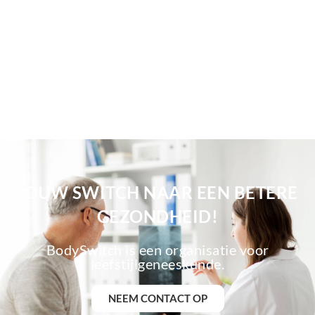
JOUW SWITCH NAAR EEN BETERE
GEZONDHEID!
BodySwitch is een organisatie voor
leefstijlgeneeskunde.
NEEM CONTACT OP