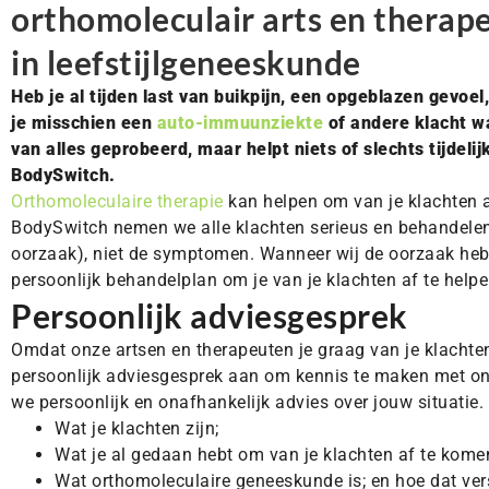
orthomoleculair arts en therapeu
in leefstijlgeneeskunde
Heb je al tijden last van buikpijn, een opgeblazen gevoe
je misschien een
auto-immuunziekte
of andere klacht wa
van alles geprobeerd, maar helpt niets of slechts tijdel
BodySwitch.
Orthomoleculaire therapie
kan helpen om van je klachten a
BodySwitch nemen we alle klachten serieus en behandelen
oorzaak), niet de symptomen. Wanneer wij de oorzaak he
persoonlijk behandelplan om je van je klachten af te helpe
Persoonlijk adviesgesprek
Omdat onze artsen en therapeuten je graag van je klachten
persoonlijk adviesgesprek aan om kennis te maken met o
we persoonlijk en onafhankelijk advies over jouw situatie.
Wat je klachten zijn;
Wat je al gedaan hebt om van je klachten af te komen
Wat orthomoleculaire geneeskunde is; en hoe dat ver