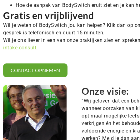
Hoe de aanpak van BodySwitch eruit ziet en je kan h
Gratis en vrijblijvend
Wil je weten of BodySwitch jou kan helpen? Klik dan op o
gesprek is telefonisch en duurt 15 minuten.
Wil je ons liever in een van onze praktijken zien en spre
intake consult
.
CONTACT OPNEMEN
Onze visie:
“Wij geloven dat een beh
wanneer oorzaken van kla
optimaal mogelijke leefst
verkrijgen én het behou
voldoende energie en kra
werken? Meld je dan aan 