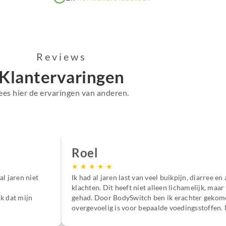
Reviews
Klantervaringen
ees hier de ervaringen van anderen.
Margot
★
★
★
★
★
syndroom had
“Ik eet gezond, slaap goed en beweeg best veel. T
peut met mij
fit. Ik had ook veel last van allerlei klachten zoa
 merkte ik al
huidproblemen. Sinds mijn behandeltraject bij 
, heb ik geen
hormonen uit balans waren. Ik heb inzicht gekr
voedingstekorten ik had en hoe ik mijn hormoo