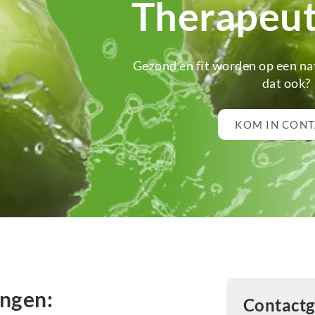
Therapeut
Gezond en fit worden op een natu
dat ook?
KOM IN CON
ngen:
Contact