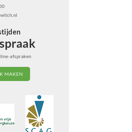
00
witch.nl
tijden
spraak
nline-afspraken
K MAKEN