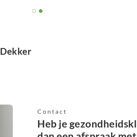
houden. Ik voel mij weer fit en energiek en ben
af. Wat genieten is dat!”
n Dekker
Contact
Heb je gezondheidsk
dan een afspraak me