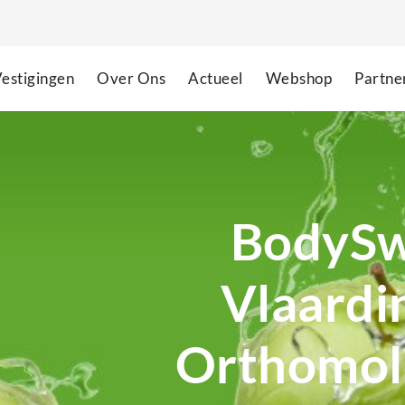
estigingen
Over Ons
Actueel
Webshop
Partne
BodySw
Vlaardi
Orthomol