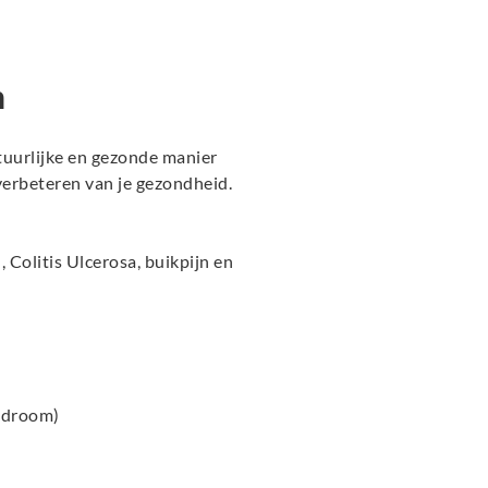
h
tuurlijke en gezonde manier
erbeteren van je gezondheid.
n
, Colitis Ulcerosa, buikpijn en
yndroom)