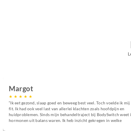
L
Carla
★
★
★
★
★
Jarenlang heb ik te horen gekregen dat ik het Prikkelbare Darm
en dat ik daar mee moest leren leven. Toen mijn Moleculair thera
had uitgezocht voor welke voedingstoffen ik een intolerantie had,
na een paar dagen verbetering! Als ik me maar aan de regels houd
opgeblazen gevoel en buikpijn meer. Heerlijk!