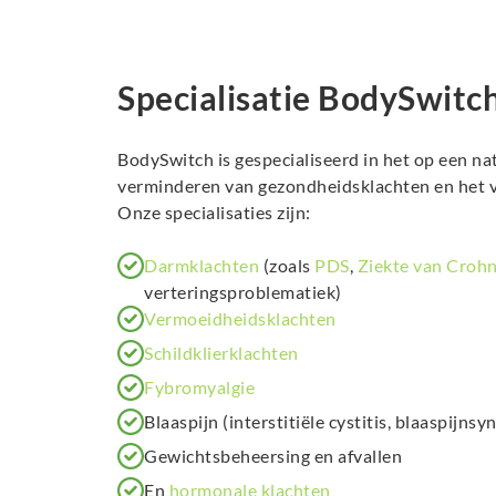
Specialisatie BodySwitc
BodySwitch is gespecialiseerd in het op een na
verminderen van gezondheidsklachten en het v
Onze specialisaties zijn:
Darmklachten
(zoals
PDS
,
Ziekte van Croh
verteringsproblematiek)
Vermoeidheidsklachten
Schildklierklachten
Fybromyalgie
Blaaspijn (interstitiële cystitis, blaaspijns
Gewichtsbeheersing en afvallen
En
hormonale klachten