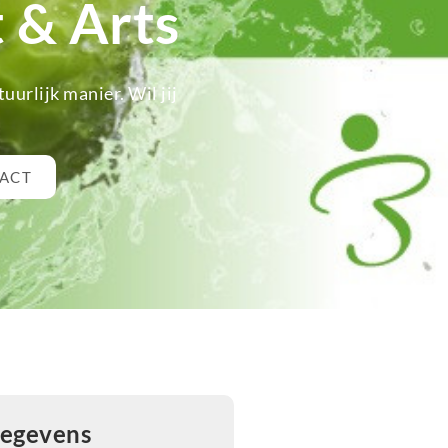
 & Arts
urlijk manier. Wil jij
TACT
gegevens