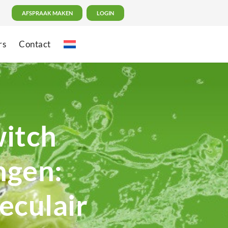
AFSPRAAK MAKEN
LOGIN
rs
Contact
itch
ngen:
eculair