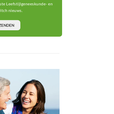
tste Leefstijlgeneeskunde- en
tch nieuws.
ZENDEN