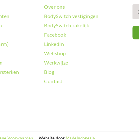
BodySwit
Over ons
BodySwit
hten
BodySwitch vestigingen
BodySwit
BodySwi
n
BodySwitch zakelijk
BodySwit
Facebook
BodySwit
arm)
LinkedIn
BodySwit
Webshop
BodySwit
BodySwit
en
Werkwijze
BodySwit
rsterken
Blog
BodySwit
Contact
BodySwit
BodySwit
BodySwit
BodySwit
BodySwit
BodySwit
BodySwit
BodySwi
ene Voorwaarden
| Website door
MadeIndonesia