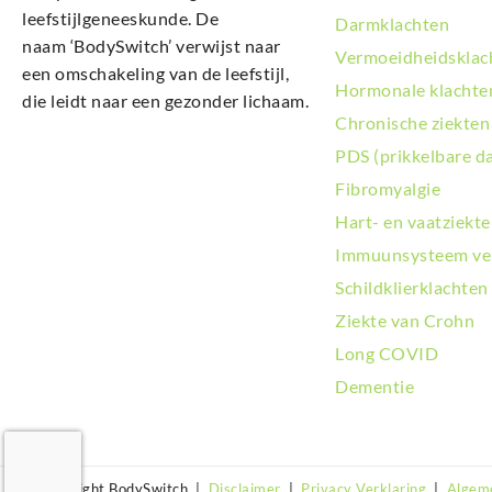
leefstijlgeneeskunde. De
Darmklachten
naam ‘BodySwitch’ verwijst naar
Vermoeidheidsklac
een omschakeling van de leefstijl,
Hormonale klachte
die leidt naar een gezonder lichaam.
Chronische ziekten
PDS (prikkelbare d
Fibromyalgie
Hart- en vaatziekt
Immuunsysteem ve
Schildklierklachten
Ziekte van Crohn
Long COVID
Dementie
© Copyright BodySwitch |
Disclaimer
|
Privacy Verklaring
|
Algem