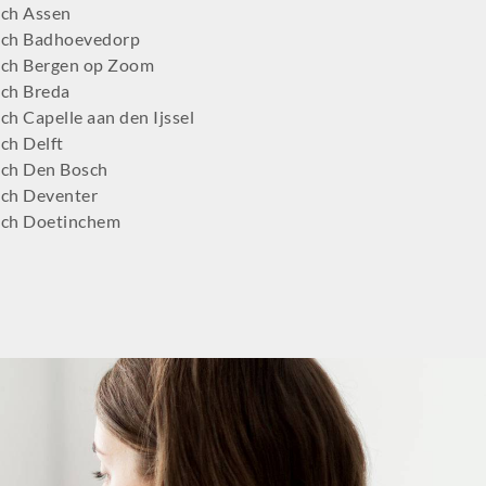
ch Assen
ch Badhoevedorp
ch Bergen op Zoom
ch Breda
h Capelle aan den Ijssel
ch Delft
ch Den Bosch
ch Deventer
ch Doetinchem
ch Dordrecht
ch Ede
ch Eindhoven
tch Emmen
ch Enschede
ch Gilze-Rijen
ch Goeree-Overflakkee
tch Gouda
ch Groningen-Centrum
ch Haaglanden-Oost