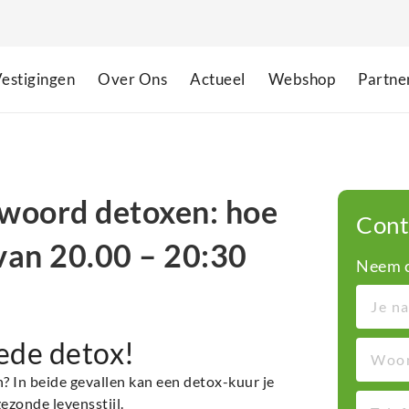
estigingen
Over Ons
Actueel
Webshop
Partne
ntwoord detoxen: hoe
Cont
 van 20.00 – 20:30
Neem c
ede detox!
n? In beide gevallen kan een detox-kuur je
ezonde levensstijl.