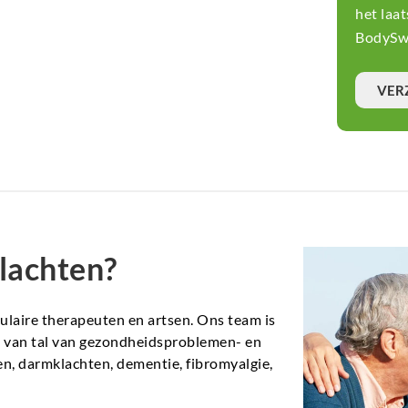
het laa
BodySwi
VER
lachten?
aire therapeuten en artsen. Ons team is
en van tal van gezondheidsproblemen- en
n, darmklachten, dementie, fibromyalgie,