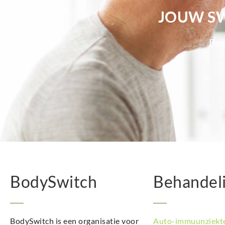
JOUW SW
Bod
BodySwitch
Behandel
BodySwitch is een organisatie voor
Auto-immuunziekt