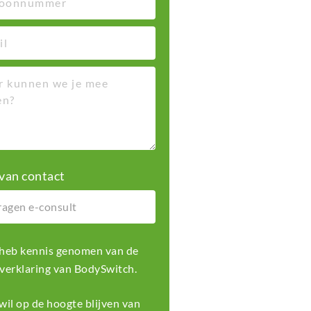
van contact
k heb kennis genomen van de
 verklaring
van BodySwitch.
k wil op de hoogte blijven van