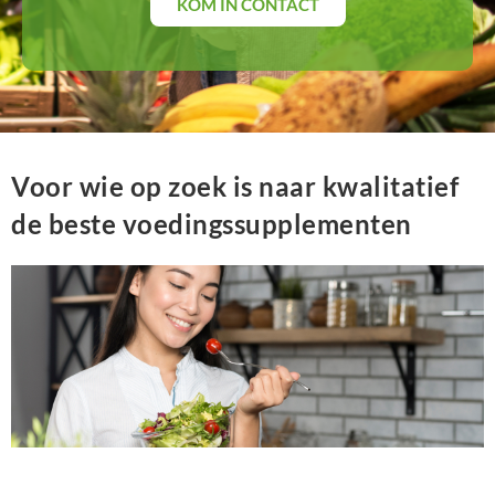
BodySwitch behandelaar
v
KOM IN CONTACT
ge
Voor wie op zoek is naar kwalitatief
de beste voedingssupplementen