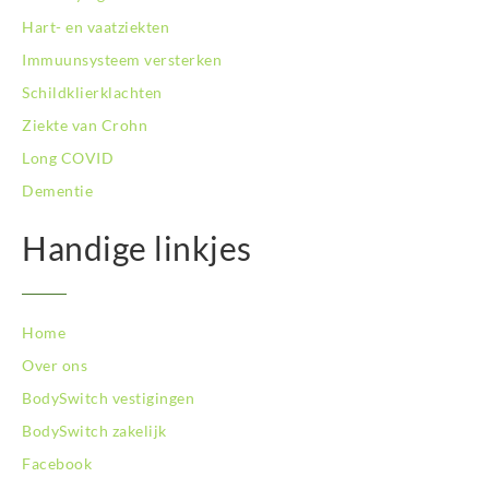
BodySwitch Son en Breugel
Hart- en vaatziekten
BodySwitch Tiel
Immuunsysteem versterken
BodySwitch Tilburg
Schildklierklachten
BodySwitch Utrecht
Ziekte van Crohn
BodySwitch Veluwe
BodySwitch Venlo
Long COVID
BodySwitch Vlaardingen
Dementie
BodySwitch Wageningen
BodySwitch Westland
Handige linkjes
BodySwitch Zaandam
BodySwitch Zeist
BodySwitch Zoetermeer
Home
BodySwitch Zuid-Kennemerland
BodySwitch Zuid-Limburg
Over ons
BodySwitch Zwolle
BodySwitch vestigingen
BodySwitch zakelijk
Facebook