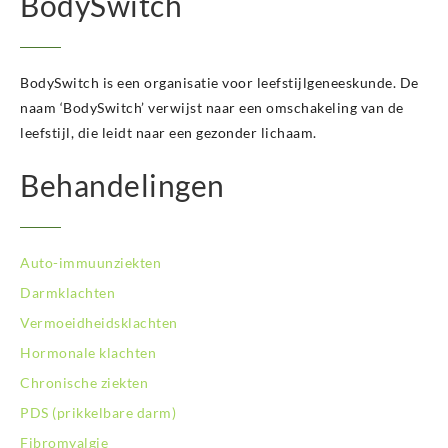
BodySwitch
BodySwitch Hoofddorp
BodySwitch Hoorn
BodySwitch Kampen
BodySwitch is een organisatie voor leefstijlgeneeskunde. De
BodySwitch Kerkrade
BodySwitch Krimpenerwaard
naam ‘BodySwitch’ verwijst naar een omschakeling van de
BodySwitch Leeuwarden
leefstijl, die leidt naar een gezonder lichaam.
BodySwitch Leiden
Behandelingen
BodySwitch Lelystad
BodySwitch Maastricht
BodySwitch Nieuwegein
BodySwitch Nijkerk
Auto-immuunziekten
BodySwitch Nijmegen
Darmklachten
BodySwitch Oss
Vermoeidheidsklachten
BodySwitch Purmerend
BodySwitch Roosendaal
Hormonale klachten
BodySwitch Rotterdam-Centrum
Chronische ziekten
BodySwitch Rotterdam-Kralingen
PDS (prikkelbare darm)
BodySwitch Rotterdam-Oost
Fibromyalgie
BodySwitch Schiedam