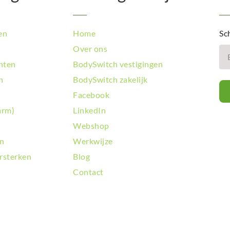
en
Home
Sch
Over ons
hten
BodySwitch vestigingen
n
BodySwitch zakelijk
Facebook
arm)
LinkedIn
Webshop
en
Werkwijze
rsterken
Blog
Contact