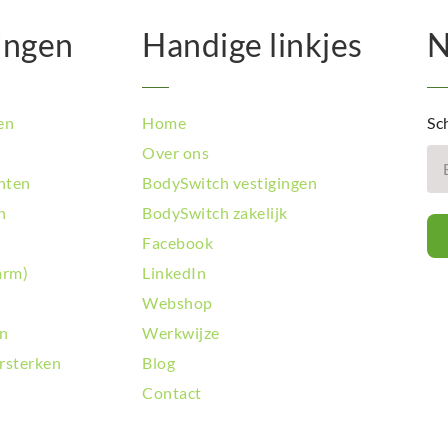
ingen
Handige linkjes
N
en
Home
Sch
Over ons
hten
BodySwitch vestigingen
n
BodySwitch zakelijk
Facebook
arm)
LinkedIn
Webshop
en
Werkwijze
rsterken
Blog
Contact