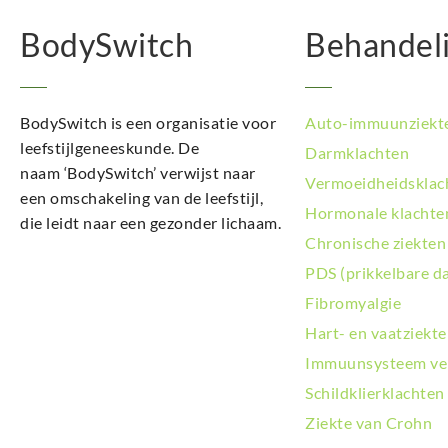
BodySwitch
Behandel
BodySwitch is een organisatie voor
Auto-immuunziekt
leefstijlgeneeskunde. De
Darmklachten
naam ‘BodySwitch’ verwijst naar
Vermoeidheidsklac
een omschakeling van de leefstijl,
Hormonale klachte
die leidt naar een gezonder lichaam.
Chronische ziekten
PDS (prikkelbare d
Fibromyalgie
Hart- en vaatziekt
Immuunsysteem ve
Schildklierklachten
Ziekte van Crohn