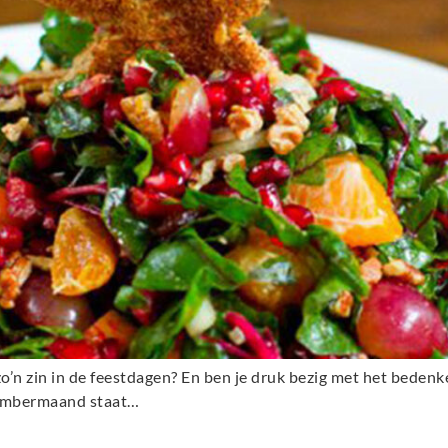
zo’n zin in de feestdagen? En ben je druk bezig met het beden
cembermaand staat…